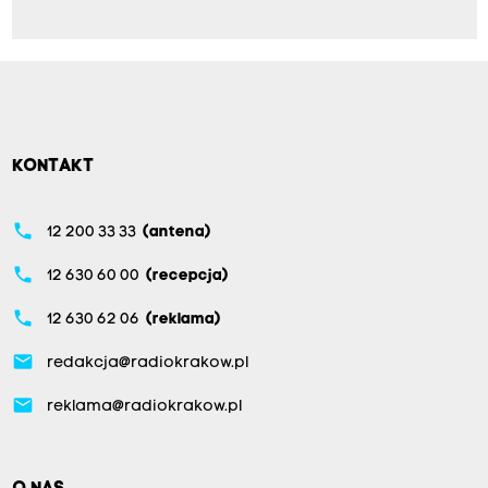
KONTAKT
phone
12 200 33 33
(antena)
phone
12 630 60 00
(recepcja)
phone
12 630 62 06
(reklama)
email
redakcja@radiokrakow.pl
email
reklama@radiokrakow.pl