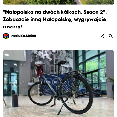
"Małopolska na dwóch kółkach. Sezon 2".
Zobaczcie inną Małopolskę, wygrywajcie
rowery!
search
share
Radio
KRAKÓW