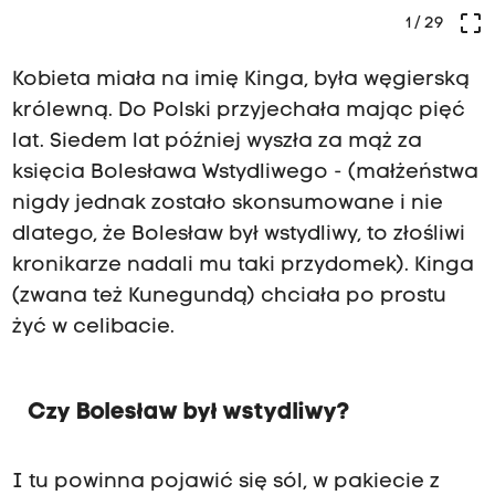
crop_free
1
/ 29
Kobieta miała na imię Kinga, była węgierską
królewną. Do Polski przyjechała mając pięć
lat. Siedem lat później wyszła za mąż za
księcia Bolesława Wstydliwego - (małżeństwa
nigdy jednak zostało skonsumowane i nie
dlatego, że Bolesław był wstydliwy, to złośliwi
kronikarze nadali mu taki przydomek). Kinga
(zwana też Kunegundą) chciała po prostu
żyć w celibacie.
Czy Bolesław był wstydliwy?
I tu powinna pojawić się sól, w pakiecie z