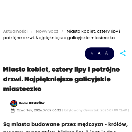
Aktualności
Nowy Sącz
Miasto kobiet, cztery lipy i
potrójne drzwi. Najpiękniejsze galicyjskie miasteczko
share
A
A
A
Miasto kobiet, cztery lipy i potrójne
drzwi. Najpiękniejsze galicyjskie
miasteczko
Radio
KRAKÓW
date_range
Czwartek, 2026.07.09 06:32
( Edytowany Czwartek, 2026.07.09 12:49 )
Są miasta budowane przez mężczyzn - królów,