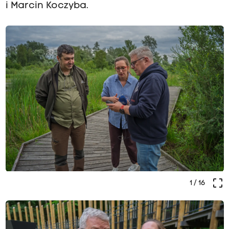
i Marcin Koczyba.
crop_free
1
/ 16