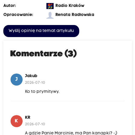
Autor:
Radio Kraków
Opracowanie:
Renata Radłowska
Wyślij opinię na temat artykułu
Komentarze (3)
Jakub
J
2026-07-10
Ko to prymitywy.
KR
K
2026-07-10
A gdzie Panie Marcinie, ma Pan kanapki? -;)