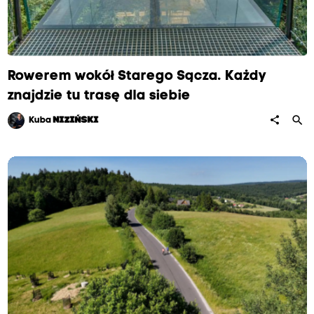
Rowerem wokół Starego Sącza. Każdy
znajdzie tu trasę dla siebie
search
share
Kuba
NIZIŃSKI