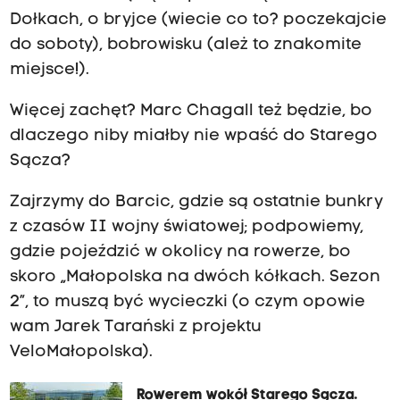
Dołkach, o bryjce (wiecie co to? poczekajcie
do soboty), bobrowisku (ależ to znakomite
miejsce!).
Więcej zachęt? Marc Chagall też będzie, bo
dlaczego niby miałby nie wpaść do Starego
Sącza?
Zajrzymy do Barcic, gdzie są ostatnie bunkry
z czasów II wojny światowej; podpowiemy,
gdzie pojeździć w okolicy na rowerze, bo
skoro „Małopolska na dwóch kółkach. Sezon
2”, to muszą być wycieczki (o czym opowie
wam Jarek Tarański z projektu
VeloMałopolska).
Rowerem wokół Starego Sącza.