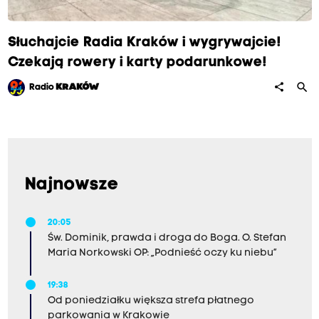
Słuchajcie Radia Kraków i wygrywajcie!
Czekają rowery i karty podarunkowe!
search
share
Radio
KRAKÓW
Najnowsze
20:05
Św. Dominik, prawda i droga do Boga. O. Stefan
Maria Norkowski OP: „Podnieść oczy ku niebu”
19:38
Od poniedziałku większa strefa płatnego
parkowania w Krakowie