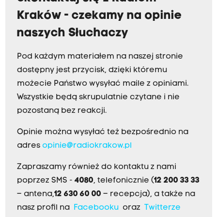
Kraków - czekamy na opinie
naszych Słuchaczy
Pod każdym materiałem na naszej stronie
dostępny jest przycisk, dzięki któremu
możecie Państwo wysyłać maile z opiniami.
Wszystkie będą skrupulatnie czytane i nie
pozostaną bez reakcji.
Opinie można wysyłać też bezpośrednio na
adres
opinie@radiokrakow.pl
Zapraszamy również do kontaktu z nami
poprzez SMS -
4080
, telefonicznie (
12 200 33 33
– antena,
12 630 60 00
– recepcja), a także na
nasz profil na
Facebooku
oraz
Twitterze