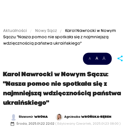
Aktualności
Nowy Sącz
Karol Nawrocki w Nowym
Sączu: "Nasza pomoc nie spotkała się z najmniejszą
wdzięcznością państwa ukraińskiego"
share
A
A
A
Karol Nawrocki w Nowym Sączu:
"Nasza pomoc nie spotkała się z
najmniejszą wdzięcznością państwa
ukraińskiego"
Sławomir
WRONA
Agnieszka
WROŃSKA-BĘBEN
date_range
Środa, 2025.01.22 22:02
( Edytowany Czwartek, 2025.01.23 08:00 )