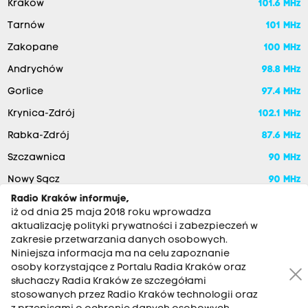
Kraków
101.6 MHz
Tarnów
101 MHz
Zakopane
100 MHz
Andrychów
98.8 MHz
Gorlice
97.4 MHz
Krynica-Zdrój
102.1 MHz
Rabka-Zdrój
87.6 MHz
Szczawnica
90 MHz
Nowy Sącz
90 MHz
Radio Kraków informuje,
iż od dnia 25 maja 2018 roku wprowadza
aktualizację polityki prywatności i zabezpieczeń w
zakresie przetwarzania danych osobowych.
Niniejsza informacja ma na celu zapoznanie
osoby korzystające z Portalu Radia Kraków oraz
słuchaczy Radia Kraków ze szczegółami
stosowanych przez Radio Kraków technologii oraz
RADIO KRAKÓW SA. Aleja Juliusza Słowackiego 22, 30-007