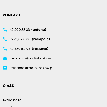
KONTAKT
phone
12 200 33 33
(antena)
phone
12 630 60 00
(recepcja)
phone
12 630 62 06
(reklama)
email
redakcja@radiokrakow.pl
email
reklama@radiokrakow.pl
O NAS
Aktualności