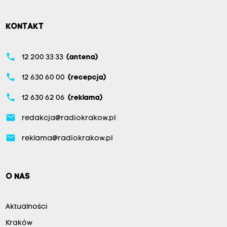
KONTAKT
phone
12 200 33 33
(antena)
phone
12 630 60 00
(recepcja)
phone
12 630 62 06
(reklama)
email
redakcja@radiokrakow.pl
email
reklama@radiokrakow.pl
O NAS
Aktualności
Kraków