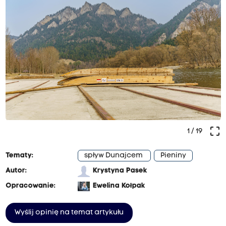
crop_free
1
/ 19
Tematy:
spływ Dunajcem
Pieniny
Autor:
Krystyna Pasek
Opracowanie:
Ewelina Kołpak
Wyślij opinię na temat artykułu