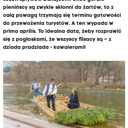
pienińscy są zwykle skłonni do żartów, to z
całą powagą trzymają się terminu gotowości
do przewożenia turystów. A ten wypada w
prima aprilis. To idealna data, żeby rozprawić
się z pogłoskami, że wszyscy flisacy są – z
dziada pradziada - kawalerami!