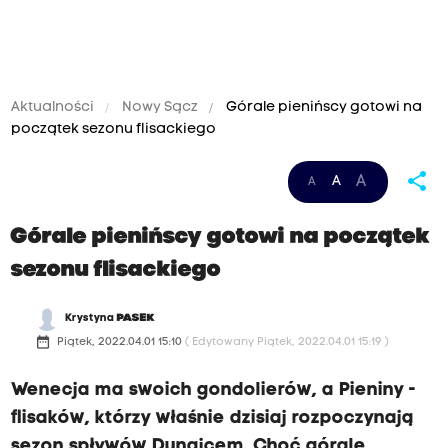
Aktualności
Nowy Sącz
Górale pienińscy gotowi na
początek sezonu flisackiego
share
A
A
A
Górale pienińscy gotowi na początek
sezonu flisackiego
Krystyna
PASEK
date_range
Piątek, 2022.04.01 15:10
( Edytowany Piątek, 2022.04.01 15:19 )
Wenecja ma swoich gondolierów, a Pieniny -
flisaków, którzy właśnie dzisiaj rozpoczynają
sezon spływów Dunajcem. Choć górale