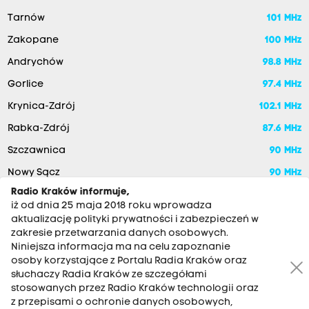
Tarnów
101 MHz
Zakopane
100 MHz
Andrychów
98.8 MHz
Gorlice
97.4 MHz
Krynica-Zdrój
102.1 MHz
Rabka-Zdrój
87.6 MHz
Szczawnica
90 MHz
Nowy Sącz
90 MHz
Radio Kraków informuje,
iż od dnia 25 maja 2018 roku wprowadza
aktualizację polityki prywatności i zabezpieczeń w
zakresie przetwarzania danych osobowych.
Niniejsza informacja ma na celu zapoznanie
osoby korzystające z Portalu Radia Kraków oraz
słuchaczy Radia Kraków ze szczegółami
stosowanych przez Radio Kraków technologii oraz
RADIO KRAKÓW SA. Aleja Juliusza Słowackiego 22, 30-007
z przepisami o ochronie danych osobowych,