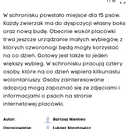
crop_free
1
/ 16
W schronisku powstało miejsce dla 15 psów.
Każdy zwierzak ma do dyspozycji własny boks
oraz nową budę. Obecnie wokół placówki
trwa jeszcze urządzanie małych wybiegów, z
których czworonogi będą mogły korzystać
na co dzień. Gotowy jest także to jeden
większy wybieg. W schronisku pracują cztery
osoby, które na co dzień wspiera kilkunastu
wolontariuszy. Osoby zainteresowane
adopcją mogą zapoznać się ze zdjęciami i
informacjami o psach na stronie
internetowej placówki.
Autor:
Bartosz Niemiec
Opracowanie:
Łukasz Konatowicz