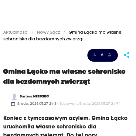
Aktualności
Nowy Sącz
Gmina Łącko ma własne
schronisko dla bezdomnych zwierząt
share
A
A
A
Gmina Łącko ma własne schronisko
dla bezdomnych zwierząt
Bartosz
NIEMIEC
date_range
Środa, 2026.05.27 21:13
( Edytowany Środa, 2026.05.27 21:19 )
Koniec z tymczasowym azylem. Gmina Łącko
uruchomiła własne schronisko dla
bezdomnych zwierząt. Do tej pory