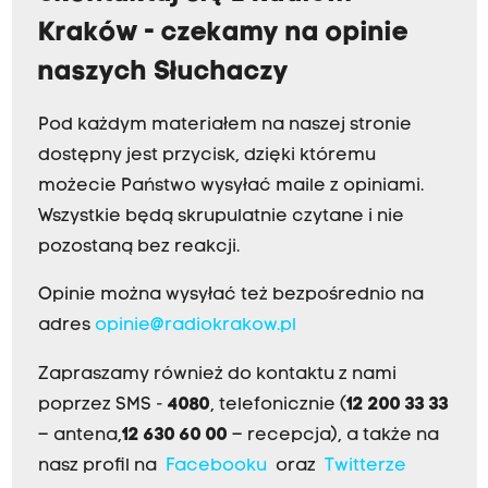
Kraków - czekamy na opinie
naszych Słuchaczy
Pod każdym materiałem na naszej stronie
dostępny jest przycisk, dzięki któremu
możecie Państwo wysyłać maile z opiniami.
Wszystkie będą skrupulatnie czytane i nie
pozostaną bez reakcji.
Opinie można wysyłać też bezpośrednio na
adres
opinie@radiokrakow.pl
Zapraszamy również do kontaktu z nami
poprzez SMS -
4080
, telefonicznie (
12 200 33 33
– antena,
12 630 60 00
– recepcja), a także na
nasz profil na
Facebooku
oraz
Twitterze