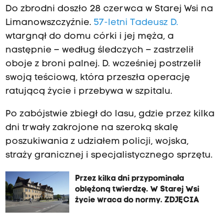
Do zbrodni doszło 28 czerwca w Starej Wsi na
Limanowszczyźnie.
57-letni Tadeusz D.
wtargnął do domu córki i jej męża, a
następnie – według śledczych – zastrzelił
oboje z broni palnej. D. wcześniej postrzelił
swoją teściową, która przeszła operację
ratującą życie i przebywa w szpitalu.
Po zabójstwie zbiegł do lasu, gdzie przez kilka
dni trwały zakrojone na szeroką skalę
poszukiwania z udziałem policji, wojska,
straży granicznej i specjalistycznego sprzętu.
Przez kilka dni przypominała
oblężoną twierdzę. W Starej Wsi
życie wraca do normy. ZDJĘCIA