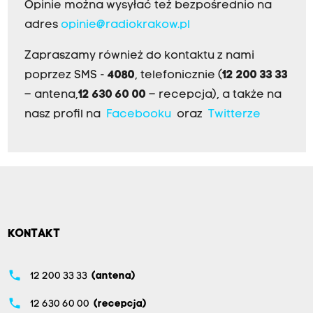
Opinie można wysyłać też bezpośrednio na
adres
opinie@radiokrakow.pl
Zapraszamy również do kontaktu z nami
poprzez SMS -
4080
, telefonicznie (
12 200 33 33
– antena,
12 630 60 00
– recepcja), a także na
nasz profil na
Facebooku
oraz
Twitterze
KONTAKT
phone
12 200 33 33
(antena)
phone
12 630 60 00
(recepcja)