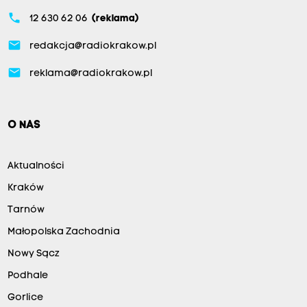
phone
12 630 62 06
(reklama)
email
redakcja@radiokrakow.pl
email
reklama@radiokrakow.pl
O NAS
Aktualności
Kraków
Tarnów
Małopolska Zachodnia
Nowy Sącz
Podhale
Gorlice