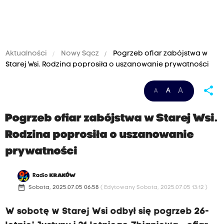
Aktualności
Nowy Sącz
Pogrzeb ofiar zabójstwa w
Starej Wsi. Rodzina poprosiła o uszanowanie prywatności
share
A
A
A
Pogrzeb ofiar zabójstwa w Starej Wsi.
Rodzina poprosiła o uszanowanie
prywatności
Radio
KRAKÓW
date_range
Sobota, 2025.07.05 06:58
( Edytowany Sobota, 2025.07.05 13:12 )
W sobotę w Starej Wsi odbył się pogrzeb 26-