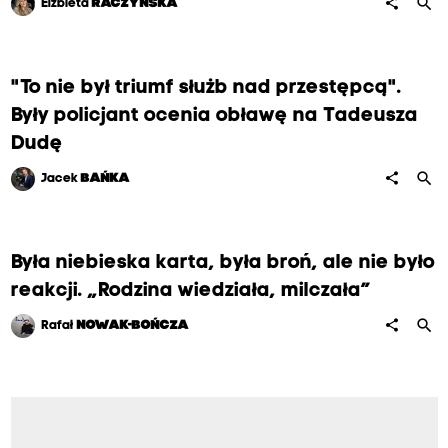
search
share
Elżbieta
RACZYŃSKA
"To nie był triumf służb nad przestępcą".
Były policjant ocenia obławę na Tadeusza
Dudę
search
share
Jacek
BAŃKA
Była niebieska karta, była broń, ale nie było
reakcji. „Rodzina wiedziała, milczała”
search
share
Rafał
NOWAK-BOŃCZA