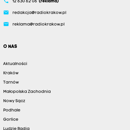
phone
12 630 62 06
(reklama)
email
redakcja@radiokrakow.pl
email
reklama@radiokrakow.pl
O NAS
Aktualności
Kraków
Tarnów
Małopolska Zachodnia
Nowy Sącz
Podhale
Gorlice
Ludzie Radia