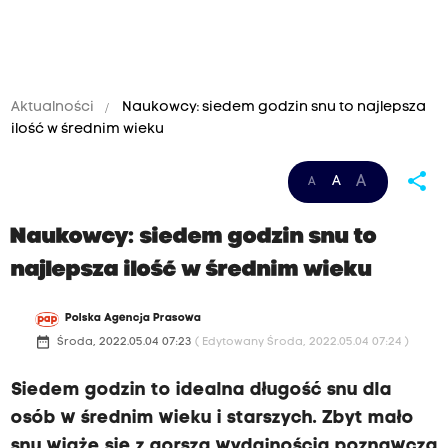
Aktualności
Naukowcy: siedem godzin snu to najlepsza
ilość w średnim wieku
share
A
A
A
Naukowcy: siedem godzin snu to
najlepsza ilość w średnim wieku
Polska Agencja Prasowa
date_range
Środa, 2022.05.04 07:23
( Edytowany Środa, 2022.05.04 07:24 )
Siedem godzin to idealna długość snu dla
osób w średnim wieku i starszych. Zbyt mało
snu wiąże się z gorszą wydajnością poznawczą