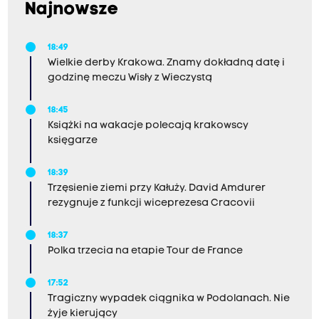
Najnowsze
18:49
Wielkie derby Krakowa. Znamy dokładną datę i
godzinę meczu Wisły z Wieczystą
18:45
Książki na wakacje polecają krakowscy
księgarze
18:39
Trzęsienie ziemi przy Kałuży. David Amdurer
rezygnuje z funkcji wiceprezesa Cracovii
18:37
Polka trzecia na etapie Tour de France
17:52
Tragiczny wypadek ciągnika w Podolanach. Nie
żyje kierujący