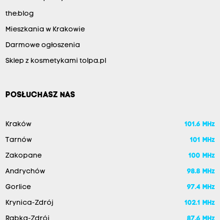
the:blog
Mieszkania w Krakowie
Darmowe ogłoszenia
Sklep z kosmetykami tolpa.pl
POSŁUCHASZ NAS
Kraków
101.6 MHz
Tarnów
101 MHz
Zakopane
100 MHz
Andrychów
98.8 MHz
Gorlice
97.4 MHz
Krynica-Zdrój
102.1 MHz
Rabka-Zdrój
87.6 MHz