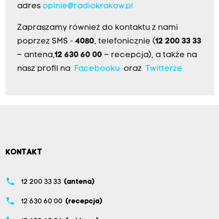
adres
opinie@radiokrakow.pl
Zapraszamy również do kontaktu z nami
poprzez SMS -
4080
, telefonicznie (
12 200 33 33
– antena,
12 630 60 00
– recepcja), a także na
nasz profil na
Facebooku
oraz
Twitterze
KONTAKT
phone
12 200 33 33
(antena)
phone
12 630 60 00
(recepcja)