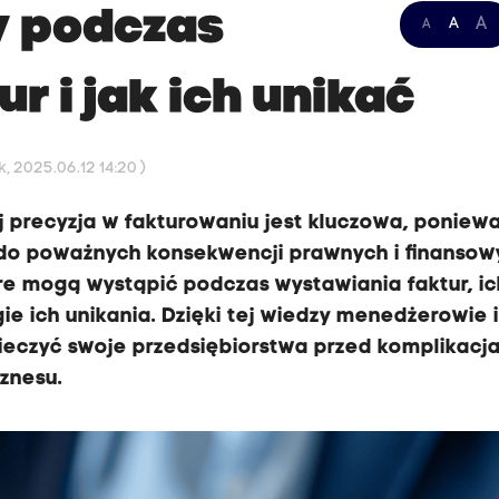
y podczas
A
A
A
r i jak ich unikać
 2025.06.12 14:20 )
 precyzja w fakturowaniu jest kluczowa, poniew
do poważnych konsekwencji prawnych i finansow
re mogą wystąpić podczas wystawiania faktur, ic
ie ich unikania. Dzięki tej wiedzy menedżerowie 
pieczyć swoje przedsiębiorstwa przed komplikacja
znesu.