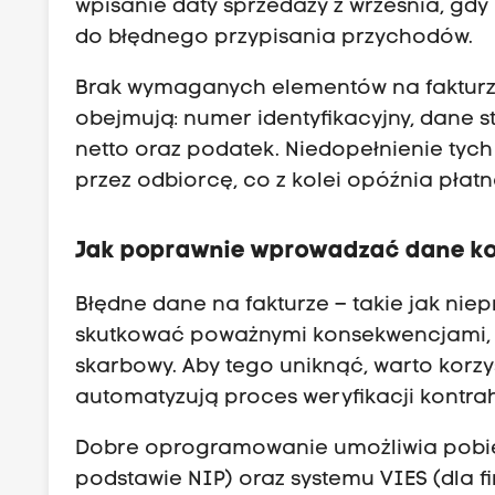
wpisanie daty sprzedaży z września, gd
do błędnego przypisania przychodów.
Brak wymaganych elementów na fakturz
obejmują: numer identyfikacyjny, dane st
netto oraz podatek. Niedopełnienie ty
przez odbiorcę, co z kolei opóźnia płatno
Jak poprawnie wprowadzać dane k
Błędne dane na fakturze – takie jak nie
skutkować poważnymi konsekwencjami,
skarbowy. Aby tego uniknąć, warto korz
automatyzują proces weryfikacji kontra
Dobre oprogramowanie umożliwia pobie
podstawie NIP) oraz systemu VIES (dla f