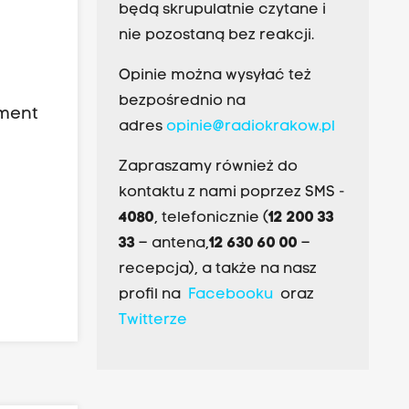
będą skrupulatnie czytane i
nie pozostaną bez reakcji.
Opinie można wysyłać też
bezpośrednio na
ament
adres
opinie@radiokrakow.pl
Zapraszamy również do
kontaktu z nami poprzez SMS -
4080
, telefonicznie (
12 200 33
33
– antena,
12 630 60 00
–
recepcja), a także na nasz
profil na
Facebooku
oraz
Twitterze