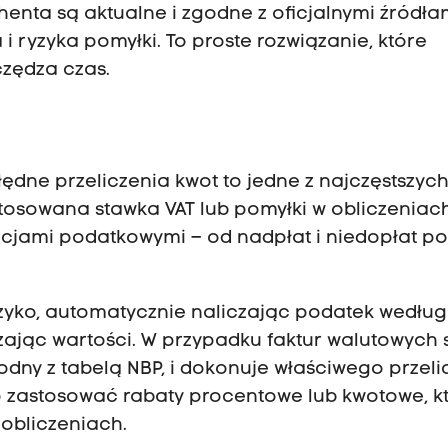
enta są aktualne i zgodne z oficjalnymi źródła
 ryzyka pomyłki. To proste rozwiązanie, które
czędza czas.
ędne przeliczenia kwot to jedne z najczęstszyc
stosowana stawka VAT lub pomyłki w obliczeniac
ami podatkowymi – od nadpłat i niedopłat p
yzyko, automatycznie naliczając podatek według
czając wartości. W przypadku faktur walutowych
odny z tabelą NBP, i dokonuje właściwego przeli
o zastosować rabaty procentowe lub kwotowe, k
obliczeniach.