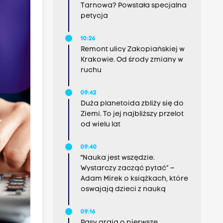
Tarnowa? Powstała specjalna
petycja
10:26
Remont ulicy Zakopiańskiej w
Krakowie. Od środy zmiany w
ruchu
09:42
Duża planetoida zbliży się do
Ziemi. To jej najbliższy przelot
od wielu lat
09:40
"Nauka jest wszędzie.
Wystarczy zacząć pytać” –
Adam Mirek o książkach, które
oswajają dzieci z nauką
09:16
Pasy grają o pierwsze