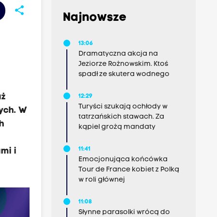
share
Najnowsze
13:06
Dramatyczna akcja na
Jeziorze Rożnowskim. Ktoś
spadł ze skutera wodnego
aż
12:29
Turyści szukają ochłody w
ych. W
tatrzańskich stawach. Za
h
kąpiel grożą mandaty
i
11:41
mi i
Emocjonująca końcówka
Tour de France kobiet z Polką
w roli głównej
11:08
Słynne parasolki wrócą do