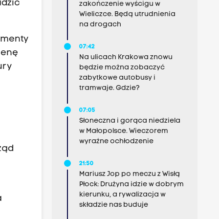
adzić
zakończenie wyścigu w
Wieliczce. Będą utrudnienia
na drogach
ementy
07:42
cenę
Na ulicach Krakowa znowu
ury
będzie można zobaczyć
zabytkowe autobusy i
tramwaje. Gdzie?
07:05
Słoneczna i gorąca niedziela
w Małopolsce. Wieczorem
wyraźne ochłodzenie
ząd
21:50
Mariusz Jop po meczu z Wisłą
Płock: Drużyna idzie w dobrym
kierunku, a rywalizacja w
a
składzie nas buduje