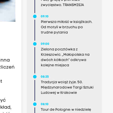
zwycięstwo. TRANSMISJA
09:10
Pierwsza miłość w książkach.
Od motyli w brzuchu po
trudne pytania
09:00
Zielona pocztówka z
Krzeszowic. „Małopolska na
inna
dwóch kółkach” odkrywa
kolejne miejsca
zliczeń
08:35
t
Tradycja wciąż żyje. 50.
Międzynarodowe Targi Sztuki
Ludowej w Krakowie
być
08:10
kład,
Tour de Pologne: w niedzielę