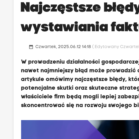
Najczęstsze błęd
wystawiania faktu
date_range
Czwartek, 2025.06.12 14:18
( Edytowany Czwartek,
W prowadzeniu działalności gospodarczej
nawet najmniejszy błąd może prowadzić 
artykule omówimy najczęstsze błędy, któ
potencjalne skutki oraz skuteczne strateg
właściciele firm będą mogli lepiej zabez
skoncentrować się na rozwoju swojego bi