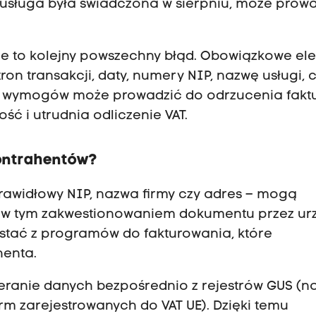
y usługa była świadczona w sierpniu, może prow
e to kolejny powszechny błąd. Obowiązkowe el
ron transakcji, daty, numery NIP, nazwę usługi, 
ch wymogów może prowadzić do odrzucenia fakt
ść i utrudnia odliczenie VAT.
ontrahentów?
prawidłowy NIP, nazwa firmy czy adres – mogą
 w tym zakwestionowaniem dokumentu przez ur
ystać z programów do fakturowania, które
henta.
ranie danych bezpośrednio z rejestrów GUS (n
irm zarejestrowanych do VAT UE). Dzięki temu