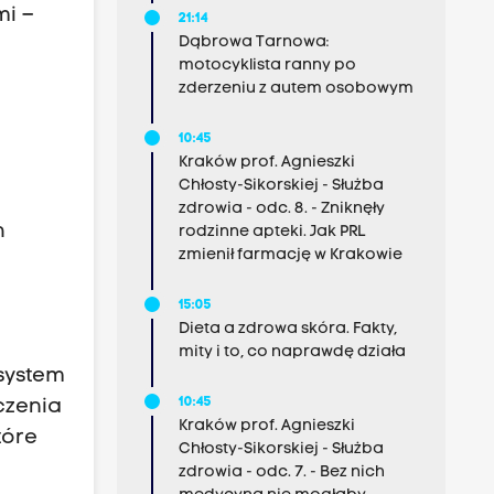
mi –
21:14
Dąbrowa Tarnowa:
motocyklista ranny po
zderzeniu z autem osobowym
10:45
Kraków prof. Agnieszki
Chłosty-Sikorskiej - Służba
h
zdrowia - odc. 8. - Zniknęły
h
rodzinne apteki. Jak PRL
zmienił farmację w Krakowie
o
15:05
Dieta a zdrowa skóra. Fakty,
mity i to, co naprawdę działa
 system
10:45
czenia
Kraków prof. Agnieszki
tóre
Chłosty-Sikorskiej - Służba
zdrowia - odc. 7. - Bez nich