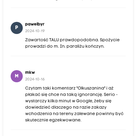
pawelbyr
P
2024-10-19
Zawartość TALU prawdopodobna. Spożycie
prowadzi do m. In. paraliżu kończyn.
mkw
M
2024-10-16
Czytam taki komentarz "Olkuszanina" i aż
płakać się chce na taką ignorancję. Serio -
wystarczy kilka minut w Google, żeby się
dowiedzieć dlaczego na razie zakazy
wchodzenia na tereny zalewane powinny być
skutecznie egzekwowane.