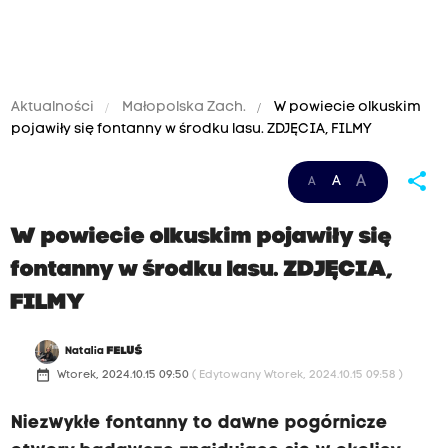
Aktualności
Małopolska Zach.
W powiecie olkuskim
pojawiły się fontanny w środku lasu. ZDJĘCIA, FILMY
share
A
A
A
W powiecie olkuskim pojawiły się
fontanny w środku lasu. ZDJĘCIA,
FILMY
Natalia
FELUŚ
date_range
Wtorek, 2024.10.15 09:50
( Edytowany Wtorek, 2024.10.15 09:58 )
Niezwykłe fontanny to dawne pogórnicze