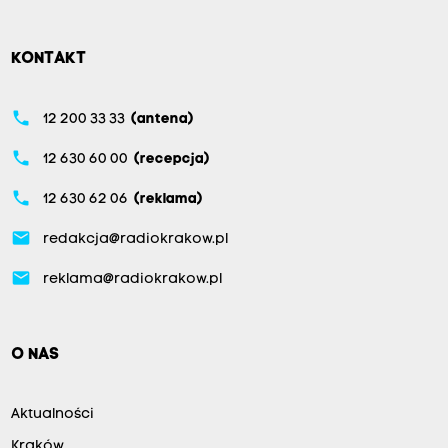
KONTAKT
phone
12 200 33 33
(antena)
phone
12 630 60 00
(recepcja)
phone
12 630 62 06
(reklama)
email
redakcja@radiokrakow.pl
email
reklama@radiokrakow.pl
O NAS
Aktualności
Kraków