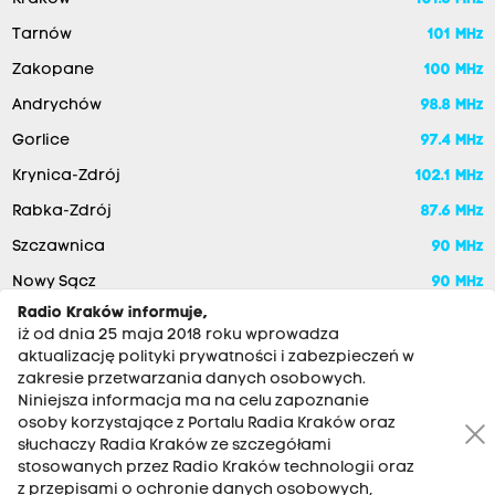
Tarnów
101 MHz
Zakopane
100 MHz
Andrychów
98.8 MHz
Gorlice
97.4 MHz
Krynica-Zdrój
102.1 MHz
Rabka-Zdrój
87.6 MHz
Szczawnica
90 MHz
Nowy Sącz
90 MHz
Radio Kraków informuje,
iż od dnia 25 maja 2018 roku wprowadza
aktualizację polityki prywatności i zabezpieczeń w
zakresie przetwarzania danych osobowych.
Niniejsza informacja ma na celu zapoznanie
osoby korzystające z Portalu Radia Kraków oraz
słuchaczy Radia Kraków ze szczegółami
stosowanych przez Radio Kraków technologii oraz
RADIO KRAKÓW SA. Aleja Juliusza Słowackiego 22, 30-007
z przepisami o ochronie danych osobowych,