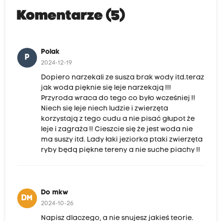
Komentarze (5)
Polak
P
2024-12-19
Dopiero narzekali ze susza brak wody itd.teraz
jak woda pięknie się leje narzekają !!!
Przyroda wraca do tego co było wcześniej !!
Niech się leje niech ludzie i zwierzęta
korzystają z tego cudu a nie pisać głupot że
leje i zagraża !! Cieszcie się że jest woda nie
ma suszy itd. Lady łaki jeziorka ptaki zwierzęta
ryby będą piękne tereny a nie suche piachy !!
Do mkw
DM
2024-10-26
Napisz dlaczego, a nie snujesz jakieś teorie.