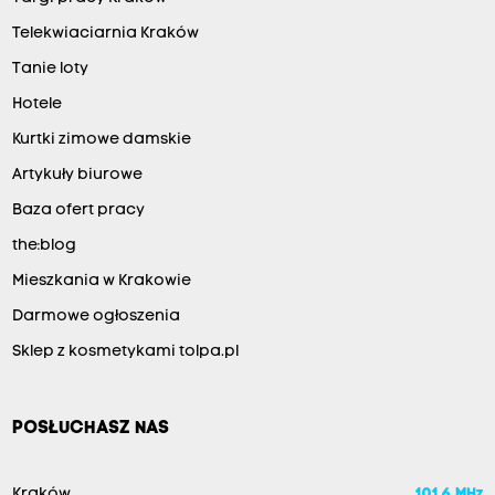
Telekwiaciarnia Kraków
Tanie loty
Hotele
Kurtki zimowe damskie
Artykuły biurowe
Baza ofert pracy
the:blog
Mieszkania w Krakowie
Darmowe ogłoszenia
Sklep z kosmetykami tolpa.pl
POSŁUCHASZ NAS
Kraków
101.6 MHz