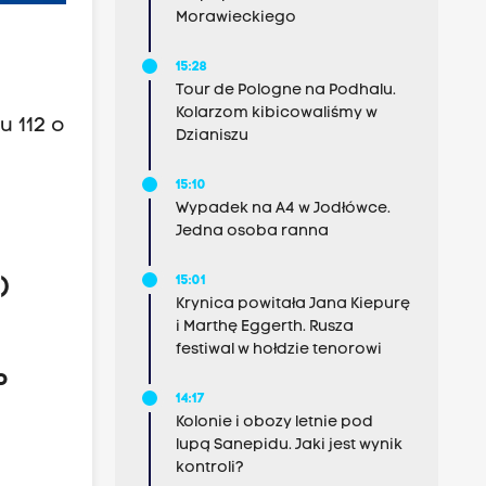
Morawieckiego
15:28
Tour de Pologne na Podhalu.
Kolarzom kibicowaliśmy w
u 112 o
Dzianiszu
15:10
Wypadek na A4 w Jodłówce.
Jedna osoba ranna
15:01
…)
Krynica powitała Jana Kiepurę
i Marthę Eggerth. Rusza
festiwal w hołdzie tenorowi
o
14:17
Kolonie i obozy letnie pod
lupą Sanepidu. Jaki jest wynik
kontroli?