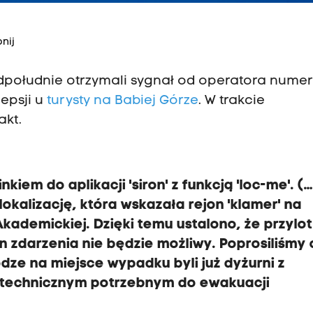
nij
południe otrzymali sygnał od operatora numer
lepsji u
turysty na Babiej Górze
. W trakcie
akt.
kiem do aplikacji 'siron' z funkcją 'loc-me'. (
okalizację, która wskazała rejon 'klamer' na
kademickiej. Dzięki temu ustalono, że przylot
 zdarzenia nie będzie możliwy. Poprosiliśmy 
ze na miejsce wypadku byli już dyżurni z
 technicznym potrzebnym do ewakuacji