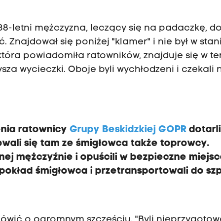
 38-letni mężczyzna, leczący się na padaczkę, d
ć. Znajdował się poniżej "klamer" i nie był w stan
która powiadomiła ratowników, znajduje się w te
za wycieczki. Oboje byli wychłodzeni i czekali 
enia ratownicy
Grupy Beskidzkiej GOPR
dotarl
wali się tam ze śmigłowca także toprowcy.
ej mężczyźnie i opuścili w bezpieczne miejs
 pokład śmigłowca i przetransportowali do szp
mówić o ogromnym szczęściu. "Byli nieprzygotow