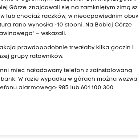
j Górze: znajdowali się na zamkniętym zimą sz
ów lub chociaż raczków, w nieodpowiednim obuw
tura rano wynosiła -10 stopni. Na Babiej Górze
lawinowego" – wskazali.
 akcja prawdopodobnie trwałaby kilka godzin i
ej grupy ratowników.
owinni mieć naładowany telefon z zainstalowaną
erbank. W razie wypadku w górach można wezwa
efonu alarmowego: 985 lub 601 100 300.