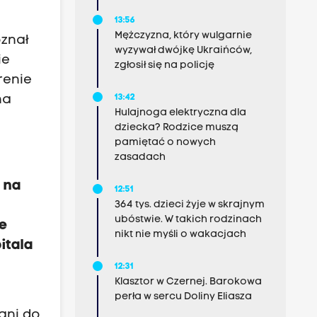
13:56
Mężczyzna, który wulgarnie
oznał
wyzywał dwójkę Ukraińców,
ie
zgłosił się na policję
renie
na
13:42
Hulajnoga elektryczna dla
dziecka? Rodzice muszą
pamiętać o nowych
zasadach
i na
12:51
364 tys. dzieci żyje w skrajnym
ubóstwie. W takich rodzinach
ce
nikt nie myśli o wakacjach
itala
12:31
Klasztor w Czernej. Barokowa
perła w sercu Doliny Eliasza
ani do