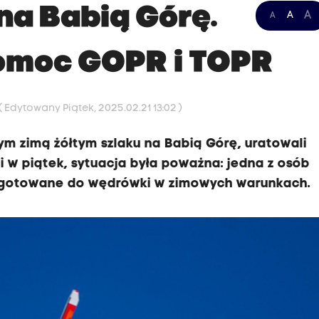
 na Babią Górę.
A
A
A
pomoc GOPR i TOPR
( Edytowany Piątek, 2025.02.21 13:02 )
ym zimą żółtym szlaku na Babią Górę, uratowali
 w piątek, sytuacja była poważna: jedna z osób
rzygotowane do wędrówki w zimowych warunkach.