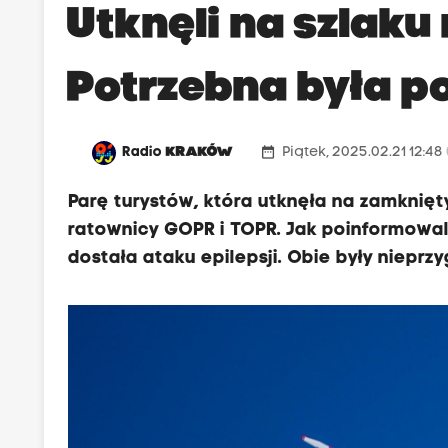
Utknęli na szlaku
Potrzebna była 
date_range
Radio
KRAKÓW
Piątek, 2025.02.21 12:48
Parę turystów, która utknęła na zamknięt
ratownicy GOPR i TOPR. Jak poinformowali
dostała ataku epilepsji. Obie były niep