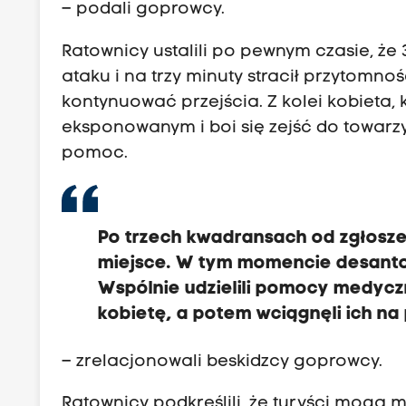
– podali goprowcy.
Ratownicy ustalili po pewnym czasie, że
ataku i na trzy minuty stracił przytomnoś
kontynuować przejścia. Z kolei kobieta, 
eksponowanym i boi się zejść do towarzys
pomoc.
Po trzech kwadransach od zgłosz
miejsce. W tym momencie desanto
Wspólnie udzielili pomocy medyczn
kobietę, a potem wciągnęli ich na
– zrelacjonowali beskidzcy goprowcy.
Ratownicy podkreślili, że turyści mogą 