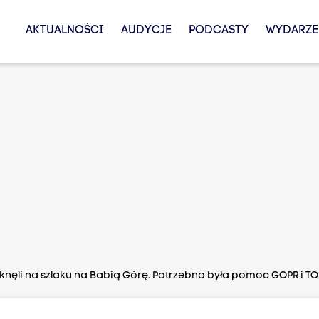
AKTUALNOŚCI
AUDYCJE
PODCASTY
WYDARZE
knęli na szlaku na Babią Górę. Potrzebna była pomoc GOPR i T