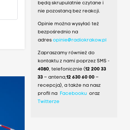
będą skrupulatnie czytane i
nie pozostaną bez reakcji.
Opinie można wysyłać też
bezpośrednio na
adres
opinie@radiokrakow.pl
Zapraszamy również do
kontaktu z nami poprzez SMS -
4080
, telefonicznie (
12 200 33
33
– antena,
12 630 60 00
–
recepcja), a także na nasz
profil na
Facebooku
oraz
Twitterze