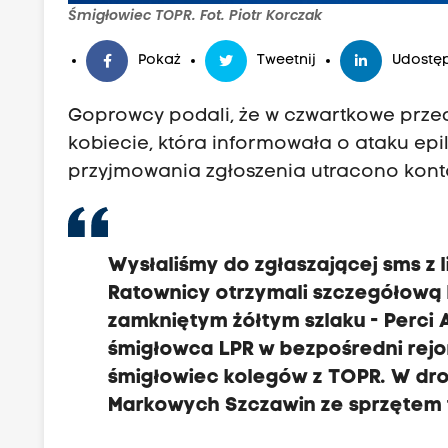
Śmigłowiec TOPR. Fot. Piotr Korczak
Pokaż
Tweetnij
Udostęp
Goprowcy podali, że w czwartkowe przed
kobiecie, która informowała o ataku epi
przyjmowania zgłoszenia utracono kont
Wysłaliśmy do zgłaszającej sms z lin
Ratownicy otrzymali szczegółową l
zamkniętym żółtym szlaku - Perci A
śmigłowca LPR w bezpośredni rejon
śmigłowiec kolegów z TOPR. W drod
Markowych Szczawin ze sprzętem