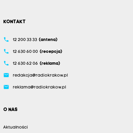
KONTAKT
phone
12 200 33 33
(antena)
phone
12 630 60 00
(recepcja)
phone
12 630 62 06
(reklama)
email
redakcja@radiokrakow.pl
email
reklama@radiokrakow.pl
O NAS
Aktualności