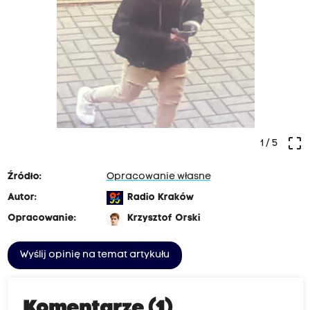
crop_free
1
/ 5
Źródło:
Opracowanie własne
Autor:
Radio Kraków
Opracowanie:
Krzysztof Orski
Wyślij opinię na temat artykułu
Komentarze (1)