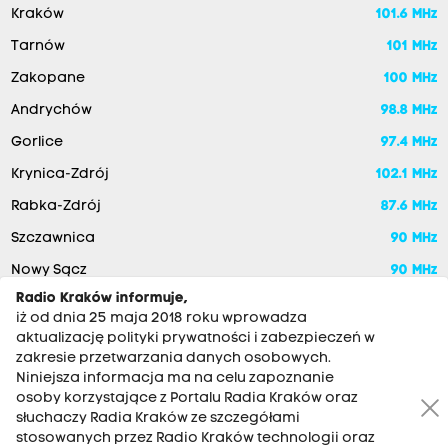
Kraków
101.6 MHz
Tarnów
101 MHz
Zakopane
100 MHz
Andrychów
98.8 MHz
Gorlice
97.4 MHz
Krynica-Zdrój
102.1 MHz
Rabka-Zdrój
87.6 MHz
Szczawnica
90 MHz
Nowy Sącz
90 MHz
Radio Kraków informuje,
iż od dnia 25 maja 2018 roku wprowadza
aktualizację polityki prywatności i zabezpieczeń w
zakresie przetwarzania danych osobowych.
Niniejsza informacja ma na celu zapoznanie
osoby korzystające z Portalu Radia Kraków oraz
słuchaczy Radia Kraków ze szczegółami
stosowanych przez Radio Kraków technologii oraz