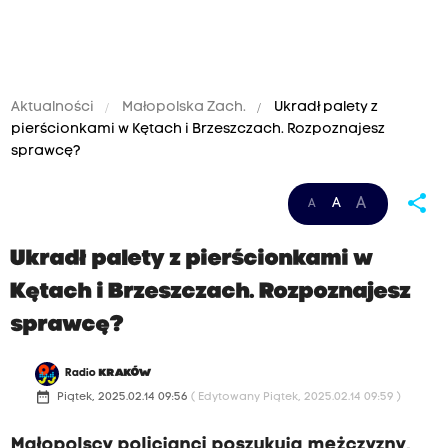
Aktualności
Małopolska Zach.
Ukradł palety z
pierścionkami w Kętach i Brzeszczach. Rozpoznajesz
sprawcę?
share
A
A
A
Ukradł palety z pierścionkami w
Kętach i Brzeszczach. Rozpoznajesz
sprawcę?
Radio
KRAKÓW
date_range
Piątek, 2025.02.14 09:56
( Edytowany Piątek, 2025.02.14 09:59 )
Małopolscy policjanci poszukują mężczyzny,