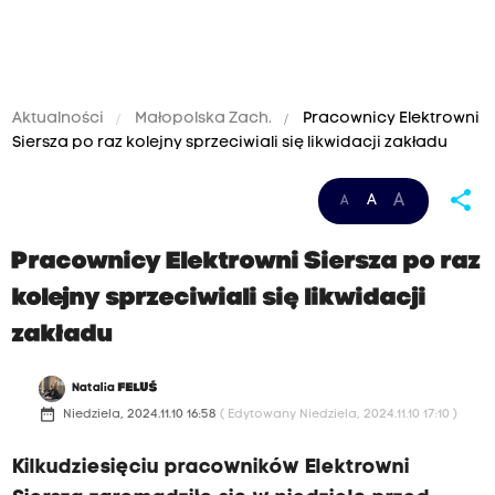
Aktualności
Małopolska Zach.
Pracownicy Elektrowni
Siersza po raz kolejny sprzeciwiali się likwidacji zakładu
share
A
A
A
Pracownicy Elektrowni Siersza po raz
kolejny sprzeciwiali się likwidacji
zakładu
Natalia
FELUŚ
date_range
Niedziela, 2024.11.10 16:58
( Edytowany Niedziela, 2024.11.10 17:10 )
Kilkudziesięciu pracowników Elektrowni