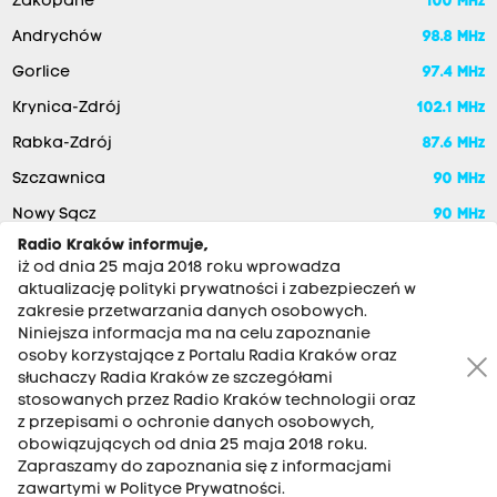
Zakopane
100 MHz
Andrychów
98.8 MHz
Gorlice
97.4 MHz
Krynica-Zdrój
102.1 MHz
Rabka-Zdrój
87.6 MHz
Szczawnica
90 MHz
Nowy Sącz
90 MHz
Radio Kraków informuje,
iż od dnia 25 maja 2018 roku wprowadza
aktualizację polityki prywatności i zabezpieczeń w
zakresie przetwarzania danych osobowych.
Niniejsza informacja ma na celu zapoznanie
osoby korzystające z Portalu Radia Kraków oraz
słuchaczy Radia Kraków ze szczegółami
stosowanych przez Radio Kraków technologii oraz
RADIO KRAKÓW SA. Aleja Juliusza Słowackiego 22, 30-007
z przepisami o ochronie danych osobowych,
Kraków
obowiązujących od dnia 25 maja 2018 roku.
Zapraszamy do zapoznania się z informacjami
Antena: 12 200 33 33
zawartymi w Polityce Prywatności.