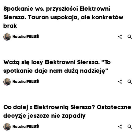
Spotkanie ws. przyszłości Elektrowni
Siersza. Tauron uspokaja, ale konkretów
brak
search
share
Natalia
FELUŚ
Ważą się losy Elektrowni Siersza. "To
spotkanie daje nam dużą nadzieję"
search
share
Natalia
FELUŚ
Co dalej z Elektrownią Siersza? Ostateczne
decyzje jeszcze nie zapadły
search
share
Natalia
FELUŚ