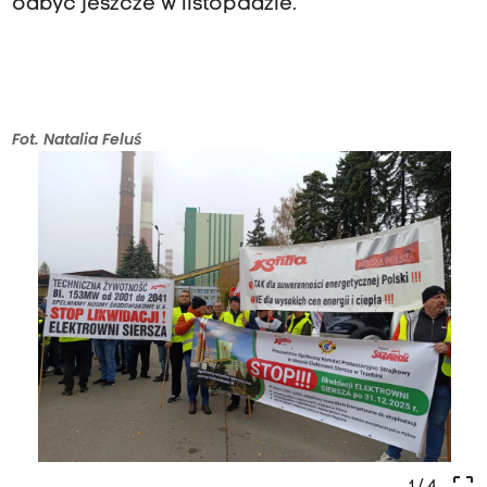
odbyć jeszcze w listopadzie.
Fot. Natalia Feluś
crop_free
1
/ 4