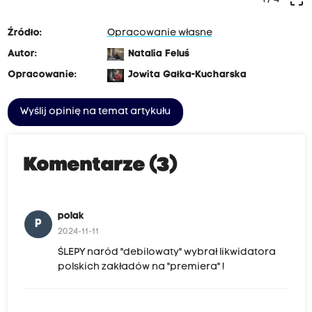
Źródło:
Opracowanie własne
Autor:
Natalia Feluś
Opracowanie:
Jowita Gałka-Kucharska
Wyślij opinię na temat artykułu
Komentarze (3)
polak
P
2024-11-11
ŚLEPY naród "debilowaty" wybrał likwidatora
polskich zakładów na "premiera" !