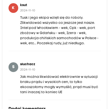
ksut
K
2024-11-10
Tusk i jego ekipa wzięli się do roboty.
Zlikwidować wszystko co jeszcze jest nasze.
Intel pod Wrocławiem - wek, Cpk - wek, port
zbożowy w Gdańsku - wek, Izera - wek,
produkcja chińskich samochodów w Polsce -
wek, etc... Poczekaj rudy, już niedługo.
słuchacz
S
2024-11-10
Jak można likwidować elektrownie w sytuacji
braku prądu i wysokich cen, to tylko
ekooszołomy mogły wymyślić, prąd musi być
tani inaczej to koniec UE