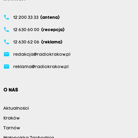
phone
12 200 33 33
(antena)
phone
12 630 60 00
(recepcja)
phone
12 630 62 06
(reklama)
email
redakcja@radiokrakow.pl
email
reklama@radiokrakow.pl
O NAS
Aktualności
Kraków
Tarnów