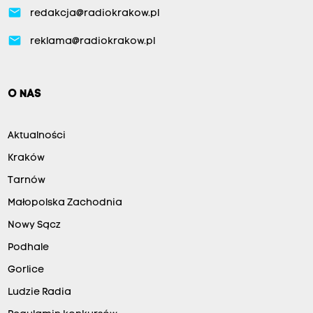
email
redakcja@radiokrakow.pl
email
reklama@radiokrakow.pl
O NAS
Aktualności
Kraków
Tarnów
Małopolska Zachodnia
Nowy Sącz
Podhale
Gorlice
Ludzie Radia