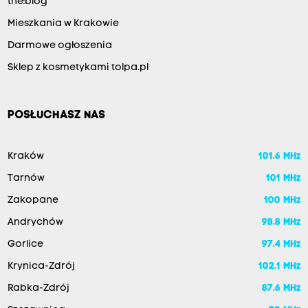
the:blog
Mieszkania w Krakowie
Darmowe ogłoszenia
Sklep z kosmetykami tolpa.pl
POSŁUCHASZ NAS
Kraków
101.6 MHz
Tarnów
101 MHz
Zakopane
100 MHz
Andrychów
98.8 MHz
Gorlice
97.4 MHz
Krynica-Zdrój
102.1 MHz
Rabka-Zdrój
87.6 MHz