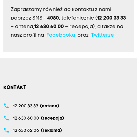
Zapraszamy również do kontaktu z nami
poprzez SMS -
4080
, telefonicznie (
12 200 33 33
– antena,
12 630 60 00
– recepcja), a także na
nasz profil na
Facebooku
oraz
Twitterze
KONTAKT
phone
12 200 33 33
(antena)
phone
12 630 60 00
(recepcja)
phone
12 630 62 06
(reklama)