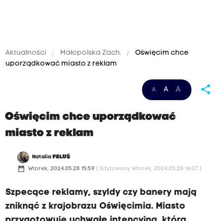
Aktualności
Małopolska Zach.
Oświęcim chce
uporządkować miasto z reklam
share
A
A
A
Oświęcim chce uporządkować
miasto z reklam
Natalia
FELUŚ
date_range
Wtorek, 2024.05.28 15:59
( Edytowany Wtorek, 2024.05.28 16:07 )
Szpecące reklamy, szyldy czy banery mają
zniknąć z krajobrazu Oświęcimia. Miasto
przygotowuje uchwałę intencyjną, która