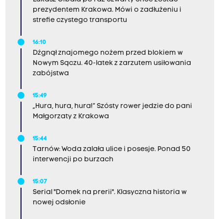
prezydentem Krakowa. Mówi o zadłużeniu i
strefie czystego transportu
16:10
Dźgnął znajomego nożem przed blokiem w
Nowym Sączu. 40-latek z zarzutem usiłowania
zabójstwa
15:49
„Hura, hura, hura!” Szósty rower jedzie do pani
Małgorzaty z Krakowa
15:44
Tarnów: Woda zalała ulice i posesje. Ponad 50
interwencji po burzach
15:07
Serial "Domek na prerii". Klasyczna historia w
nowej odsłonie