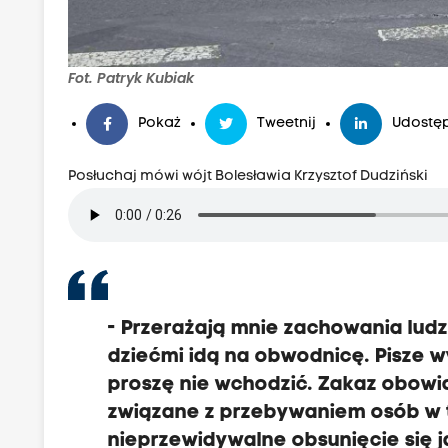
Fot. Patryk Kubiak
Pokaż
Tweetnij
Udostęp
Posłuchaj mówi wójt Bolesławia Krzysztof Dudziński
-
Przerażają mnie zachowania ludz
dziećmi idą na obwodnicę.
Pisze w
proszę nie wchodzić.
Zakaz obowią
związane z przebywaniem osób w 
nieprzewidywalne obsunięcie się j