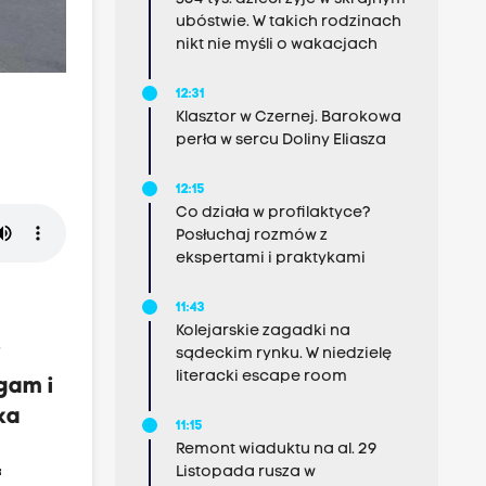
ubóstwie. W takich rodzinach
nikt nie myśli o wakacjach
12:31
Klasztor w Czernej. Barokowa
perła w sercu Doliny Eliasza
12:15
Co działa w profilaktyce?
Posłuchaj rozmów z
ekspertami i praktykami
11:43
Kolejarskie zagadki na
sądeckim rynku. W niedzielę
i
literacki escape room
gam i
ka
11:15
Remont wiaduktu na al. 29
Listopada rusza w
f