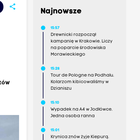
share
Najnowsze
15:57
Drewnicki rozpoczął
kampanię w Krakowie. Liczy
na poparcie środowiska
Morawieckiego
15:28
Tour de Pologne na Podhalu.
Kolarzom kibicowaliśmy w
stów
Dzianiszu
15:10
Wypadek na A4 w Jodłówce.
Jedna osoba ranna
15:01
Krynica znów żyje Kiepurą.