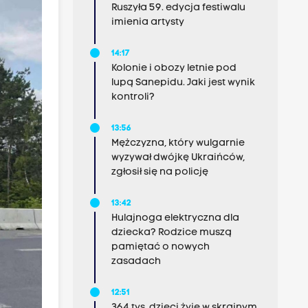
Ruszyła 59. edycja festiwalu
imienia artysty
14:17
Kolonie i obozy letnie pod
lupą Sanepidu. Jaki jest wynik
kontroli?
13:56
Mężczyzna, który wulgarnie
wyzywał dwójkę Ukraińców,
zgłosił się na policję
13:42
Hulajnoga elektryczna dla
dziecka? Rodzice muszą
pamiętać o nowych
zasadach
12:51
364 tys. dzieci żyje w skrajnym