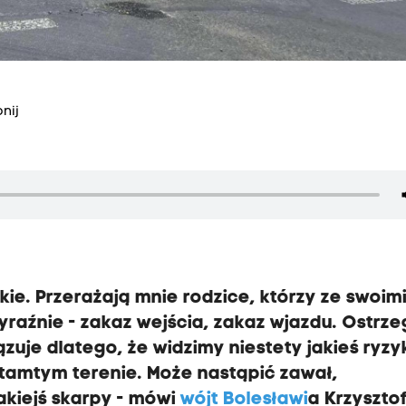
nij
kie.
Przerażają mnie rodzice, którzy ze swoim
yraźnie - zakaz wejścia, zakaz wjazdu.
Ostrze
zuje dlatego, że widzimy niestety jakieś ryzy
tamtym terenie.
Może nastąpić zawał,
akiejś skarpy
- mówi
wójt Bolesławi
a Krzyszto