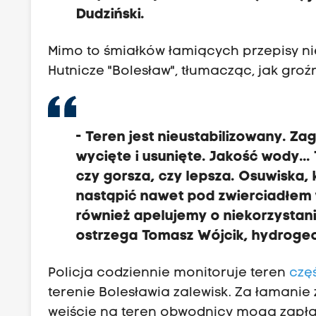
Dudziński.
Mimo to śmiałków łamiących przepisy ni
Hutnicze "Bolesław", tłumacząc, jak groźn
-
Teren jest nieustabilizowany.
Zag
wycięte i usunięte.
Jakość wody... 
czy gorsza, czy lepsza.
Osuwiska, 
nastąpić nawet pod zwierciadłem
również apelujemy o niekorzystanie
ostrzega Tomasz Wójcik, hydrogeo
Policja codziennie monitoruje teren
czę
terenie Bolesławia zalewisk. Za łamani
wejście na teren obwodnicy mogą zapłaci