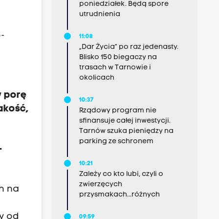
poniedziałek. Będą spore
utrudnienia
o-
11:08
„Dar Życia” po raz jedenasty.
Blisko 150 biegaczy na
trasach w Tarnowie i
okolicach
w porę
10:37
akość,
Rządowy program nie
sfinansuje całej inwestycji.
Tarnów szuka pieniędzy na
parking ze schronem
-
10:21
Zależy co kto lubi, czyli o
zwierzęcych
h na
przysmakach...różnych
y od
09:59