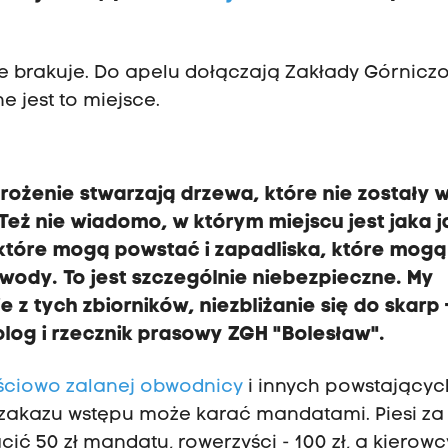
e brakuje. Do apelu dołączają Zakłady Górnicz
e jest to miejsce.
rożenie stwarzają drzewa, które nie zostały 
T
eż nie wiadomo, w którym miejscu jest jaka j
które mogą powstać i zapadliska, które mogą
 wody.
To jest szczególnie niebezpieczne. M
y
 z tych zbiorników, niezbliżanie się do skarp
log i rzecznik prasowy ZGH "Bolesław".
ściowo zalanej obwodnicy
i innych powstającyc
e zakazu wstępu może karać mandatami. Piesi za
ć 50 zł mandatu, rowerzyści - 100 zł, a kierowc