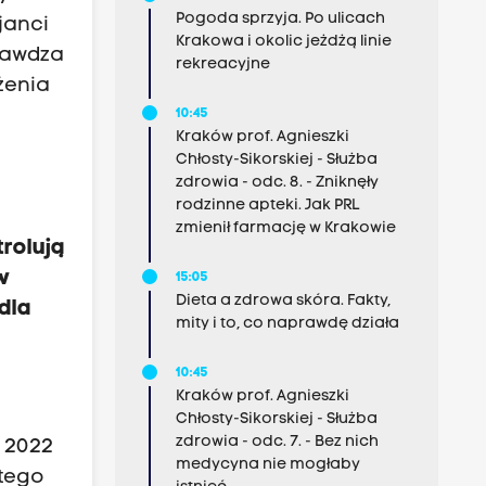
Pogoda sprzyja. Po ulicach
janci
Krakowa i okolic jeżdżą linie
prawdza
rekreacyjne
żenia
10:45
Kraków prof. Agnieszki
Chłosty-Sikorskiej - Służba
zdrowia - odc. 8. - Zniknęły
rodzinne apteki. Jak PRL
zmienił farmację w Krakowie
trolują
w
15:05
Dieta a zdrowa skóra. Fakty,
dla
mity i to, co naprawdę działa
10:45
Kraków prof. Agnieszki
Chłosty-Sikorskiej - Służba
zdrowia - odc. 7. - Bez nich
 2022
medycyna nie mogłaby
mtego