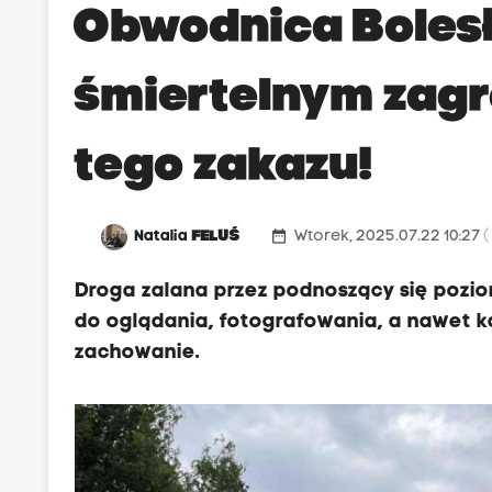
Obwodnica Boles
śmiertelnym zagr
tego zakazu!
date_range
Natalia
FELUŚ
Wtorek, 2025.07.22 10:27
(
Droga zalana przez podnoszący się pozio
do oglądania, fotografowania, a nawet ką
zachowanie.