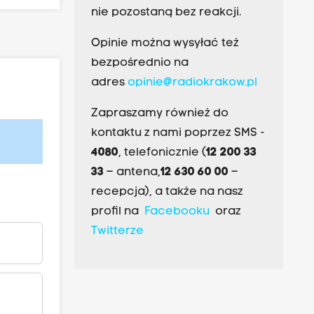
nie pozostaną bez reakcji.
Opinie można wysyłać też
bezpośrednio na
adres
opinie@radiokrakow.pl
Zapraszamy również do
kontaktu z nami poprzez SMS -
4080
, telefonicznie (
12 200 33
33
– antena,
12 630 60 00
–
recepcja), a także na nasz
profil na
Facebooku
oraz
Twitterze