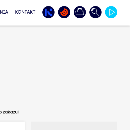
NIA
KONTAKT
o zakazu!