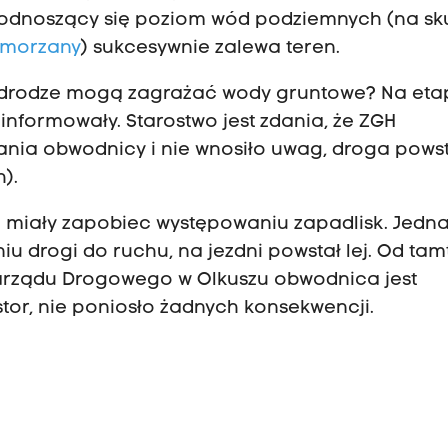
 podnoszący się poziom wód podziemnych (na sk
Pomorzany
) sukcesywnie zalewa teren.
wej drodze mogą zagrażać wody gruntowe? Na eta
informowały. Starostwo jest zdania, że ZGH
ania obwodnicy i nie wnosiło uwag, droga pows
).
 miały zapobiec występowaniu zapadlisk. Jedn
iu drogi do ruchu, na jezdni powstał lej. Od tam
arządu Drogowego w Olkuszu obwodnica jest
stor, nie poniosło żadnych konsekwencji.