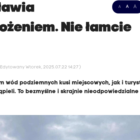
ławia
A
A
A
ożeniem. Nie łamcie
 Edytowany Wtorek, 2025.07.22 14:27 )
m wód podziemnych kusi miejscowych, jak i tury
pieli. To bezmyślne i skrajnie nieodpowiedzialne