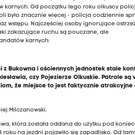
w karnych. Od początku tego roku olkuscy polic
oli było znacznie więcej - policja codziennie s
kaz wstępu. Najczęściej osoby ignorujące ostrze
aki zakazujące ruchu są pouczane, ale
mandatów karnych:
nci z Bukowna i ościennych jednostek stale kon
esławia, czy Pojezierze Olkuskie. Patrole są 
om, że miejsce to jest faktycznie atrakcyjne 
ciej Milczanowski.
wa, która została oddana do użytku pod koniec
23 roku na jezdni pojawiło się zapadlisko. Od ta