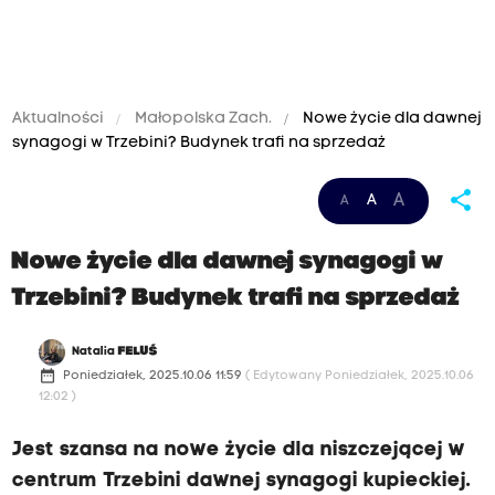
Aktualności
Małopolska Zach.
Nowe życie dla dawnej
synagogi w Trzebini? Budynek trafi na sprzedaż
share
A
A
A
Nowe życie dla dawnej synagogi w
Trzebini? Budynek trafi na sprzedaż
Natalia
FELUŚ
date_range
Poniedziałek, 2025.10.06 11:59
( Edytowany Poniedziałek, 2025.10.06
12:02 )
Jest szansa na nowe życie dla niszczejącej w
centrum Trzebini dawnej synagogi kupieckiej.