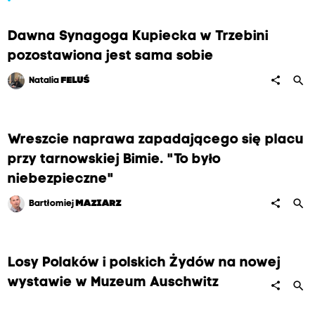
Dawna Synagoga Kupiecka w Trzebini
pozostawiona jest sama sobie
search
share
Natalia
FELUŚ
Wreszcie naprawa zapadającego się placu
przy tarnowskiej Bimie. "To było
niebezpieczne"
search
share
Bartłomiej
MAZIARZ
Losy Polaków i polskich Żydów na nowej
wystawie w Muzeum Auschwitz
search
share