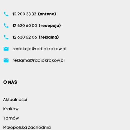
phone
12 200 33 33
(antena)
phone
12 630 60 00
(recepcja)
phone
12 630 62 06
(reklama)
email
redakcja@radiokrakow.pl
email
reklama@radiokrakow.pl
O NAS
Aktualności
Kraków
Tarnów
Małopolska Zachodnia