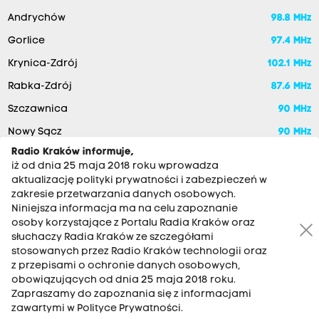
Andrychów
98.8 MHz
Gorlice
97.4 MHz
Krynica-Zdrój
102.1 MHz
Rabka-Zdrój
87.6 MHz
Szczawnica
90 MHz
Nowy Sącz
90 MHz
Radio Kraków informuje,
iż od dnia 25 maja 2018 roku wprowadza
aktualizację polityki prywatności i zabezpieczeń w
zakresie przetwarzania danych osobowych.
Niniejsza informacja ma na celu zapoznanie
osoby korzystające z Portalu Radia Kraków oraz
słuchaczy Radia Kraków ze szczegółami
stosowanych przez Radio Kraków technologii oraz
RADIO KRAKÓW SA. Aleja Juliusza Słowackiego 22, 30-007
z przepisami o ochronie danych osobowych,
Kraków
obowiązujących od dnia 25 maja 2018 roku.
Zapraszamy do zapoznania się z informacjami
Antena: 12 200 33 33
zawartymi w Polityce Prywatności.