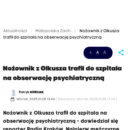
Aktualności
Małopolska Zach.
Nożownik z Olkusza
trafił do szpitala na obserwację psychiatryczną
share
A
A
A
Nożownik z Olkusza trafił do szpitala
na obserwację psychiatryczną
Patryk
KUBIAK
date_range
Wtorek, 2025.01.28 13:44
( Edytowany Wtorek, 2025.01.28 17:34 )
Nożownik z Olkusza trafił do szpitala na
obserwację psychiatryczną - dowiedział się
reporter Radia Kraków. Najpierw mężczyznę