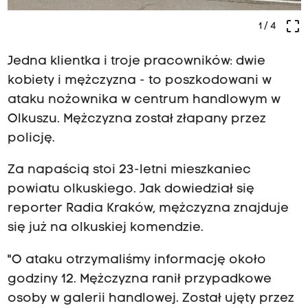
crop_free
1
/ 4
Jedna klientka i troje pracowników: dwie
kobiety i mężczyzna - to poszkodowani w
ataku nożownika w centrum handlowym w
Olkuszu. Mężczyzna został złapany przez
policję.
Za napaścią stoi 23-letni mieszkaniec
powiatu olkuskiego. Jak dowiedział się
reporter Radia Kraków, mężczyzna znajduje
się już na olkuskiej komendzie.
"O ataku otrzymaliśmy informację około
godziny 12. Mężczyzna ranił przypadkowe
osoby w galerii handlowej. Został ujęty przez