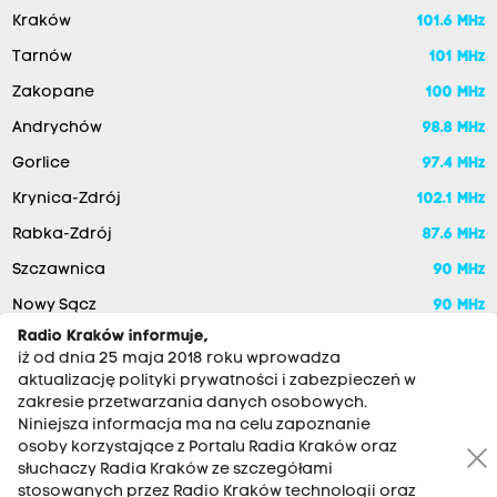
Kraków
101.6 MHz
Tarnów
101 MHz
Zakopane
100 MHz
Andrychów
98.8 MHz
Gorlice
97.4 MHz
Krynica-Zdrój
102.1 MHz
Rabka-Zdrój
87.6 MHz
Szczawnica
90 MHz
Nowy Sącz
90 MHz
Radio Kraków informuje,
iż od dnia 25 maja 2018 roku wprowadza
aktualizację polityki prywatności i zabezpieczeń w
zakresie przetwarzania danych osobowych.
Niniejsza informacja ma na celu zapoznanie
osoby korzystające z Portalu Radia Kraków oraz
słuchaczy Radia Kraków ze szczegółami
stosowanych przez Radio Kraków technologii oraz