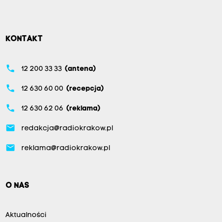
KONTAKT
phone
12 200 33 33
(antena)
phone
12 630 60 00
(recepcja)
phone
12 630 62 06
(reklama)
email
redakcja@radiokrakow.pl
email
reklama@radiokrakow.pl
O NAS
Aktualności