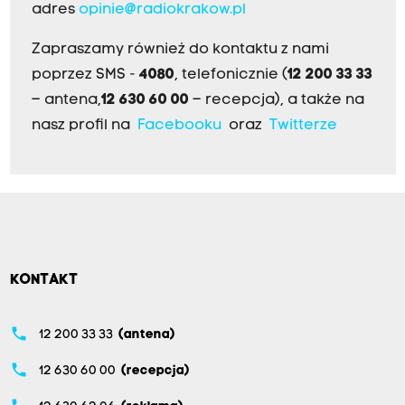
adres
opinie@radiokrakow.pl
Zapraszamy również do kontaktu z nami
poprzez SMS -
4080
, telefonicznie (
12 200 33 33
– antena,
12 630 60 00
– recepcja), a także na
nasz profil na
Facebooku
oraz
Twitterze
KONTAKT
phone
12 200 33 33
(antena)
phone
12 630 60 00
(recepcja)