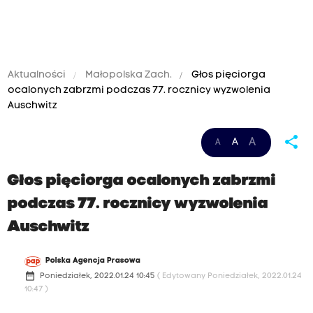
Aktualności
Małopolska Zach.
Głos pięciorga
ocalonych zabrzmi podczas 77. rocznicy wyzwolenia
Auschwitz
share
A
A
A
Głos pięciorga ocalonych zabrzmi
podczas 77. rocznicy wyzwolenia
Auschwitz
Polska Agencja Prasowa
date_range
Poniedziałek, 2022.01.24 10:45
( Edytowany Poniedziałek, 2022.01.24
10:47 )