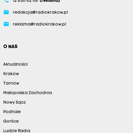
phone
12 630 62 06
(reklama)
email
redakcja@radiokrakow.pl
email
reklama@radiokrakow.pl
O NAS
Aktualności
Kraków
Tarnów
Małopolska Zachodnia
Nowy Sącz
Podhale
Gorlice
Ludzie Radia