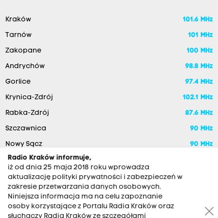
Kraków
101.6 MHz
Tarnów
101 MHz
Zakopane
100 MHz
Andrychów
98.8 MHz
Gorlice
97.4 MHz
Krynica-Zdrój
102.1 MHz
Rabka-Zdrój
87.6 MHz
Szczawnica
90 MHz
Nowy Sącz
90 MHz
Radio Kraków informuje,
iż od dnia 25 maja 2018 roku wprowadza
aktualizację polityki prywatności i zabezpieczeń w
zakresie przetwarzania danych osobowych.
Niniejsza informacja ma na celu zapoznanie
osoby korzystające z Portalu Radia Kraków oraz
słuchaczy Radia Kraków ze szczegółami