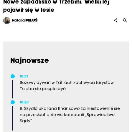
Nowe zapadlisko w Trzebini. Wielki lej
pojawił się w lesie
search
share
Natalia
FELUŚ
Najnowsze
10:31
Różowy dywan w Tatrach zachwyca turystów.
Trzeba się pospieszyć
10:20
B. Szydło ukarana finansowo za niestawienie się
na przesłuchanie ws. kampanii „Sprawiedliwe
Sądy”