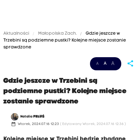
Aktualności
Małopolska Zach.
Gdzie jeszcze w
Trzebini są podziemne pustki? Kolejne miejsce zostanie
sprawdzone
share
A
A
A
Gdzie jeszcze w Trzebini są
podziemne pustki? Kolejne miejsce
zostanie sprawdzone
Natalia
FELUŚ
date_range
Wtorek, 2024.07.16 12:23
( Edytowany Wtorek, 2024.07.16 12:36 )
Kolejne miejsce w Trzebini będzie zbadane