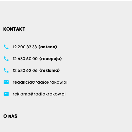
KONTAKT
phone
12 200 33 33
(antena)
phone
12 630 60 00
(recepcja)
phone
12 630 62 06
(reklama)
email
redakcja@radiokrakow.pl
email
reklama@radiokrakow.pl
O NAS