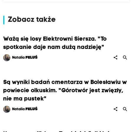
Zobacz także
Ważą się losy Elektrowni Siersza. "To
spotkanie daje nam dużą nadzieję"
search
share
Natalia
FELUŚ
Są wyniki badań cmentarza w Bolesławiu w
powiecie olkuskim. "Górotwór jest zwięzły,
nie ma pustek"
search
share
Natalia
FELUŚ