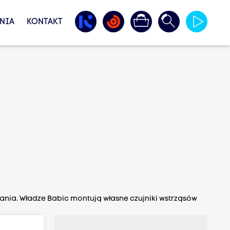
NIA
KONTAKT
nia. Władze Babic montują własne czujniki wstrząsów