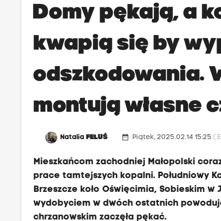
Domy pękają, a k
kwapią się by wy
odszkodowania. 
montują własne c
date_range
Natalia
FELUŚ
Piątek, 2025.02.14 15:25
( 
Mieszkańcom zachodniej Małopolski coraz
prace tamtejszych kopalni. Południowy K
Brzeszcze koło Oświęcimia, Sobieskim w 
wydobyciem w dwóch ostatnich powodują
chrzanowskim zaczęła pękać.