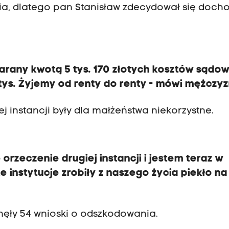
a, dlatego pan Stanisław zdecydował się docho
rany kwotą 5 tys. 170 złotych kosztów sądo
 3 tys. Żyjemy od renty do renty - mówi mężczyz
ej instancji były dla małżeństwa niekorzystne.
rzeczenie drugiej instancji i jestem teraz w
e instytucje zrobiły z naszego życia piekło na
nęły 54 wnioski o odszkodowania.