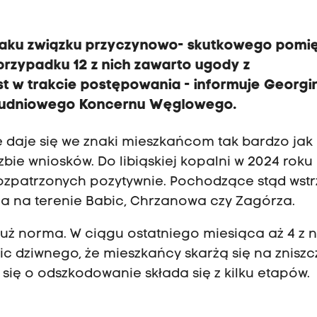
braku związku przyczynowo- skutkowego pomi
przypadku 12 z nich zawarto ugody z
t w trakcie postępowania - informuje Georgi
Południowego Koncernu Węglowego.
e daje się we znaki mieszkańcom tak bardzo jak
zbie wniosków. Do libiąskiej kopalni w 2024 roku
 rozpatrzonych pozytywnie. Pochodzące stąd wst
a na terenie Babic, Chrzanowa czy Zagórza.
już norma. W ciągu ostatniego miesiąca aż 4 z 
 Nic dziwnego, że mieszkańcy skarżą się na znisz
ię o odszkodowanie składa się z kilku etapów.