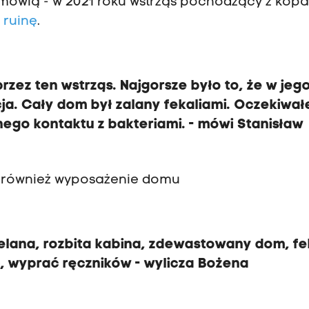
mówią - w 2021 roku wstrząs pochodzący z kopa
 ruinę
.
zez ten wstrząs. Najgorsze było to, że w jeg
cja. Cały dom był zalany fekaliami. Oczekiwa
ego kontaktu z bakteriami. - mówi Stanisław
 również wyposażenie domu
elana, rozbita kabina, zdewastowany dom, fe
ać, wyprać ręczników - wylicza Bożena