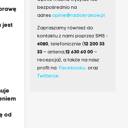
bezpośrednio na
aprawę
adres
opinie@radiokrakow.pl
 jest
Zapraszamy również do
kontaktu z nami poprzez SMS -
4080
, telefonicznie (
12 200 33
33
– antena,
12 630 60 00
–
recepcja), a także na nasz
profil na
Facebooku
oraz
Twitterze
muje
ceniem
ę od