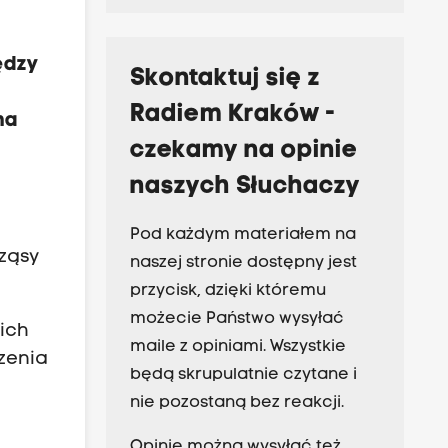
ędzy
Skontaktuj się z
Radiem Kraków -
na
czekamy na opinie
naszych Słuchaczy
Pod każdym materiałem na
rząsy
naszej stronie dostępny jest
przycisk, dzięki któremu
możecie Państwo wysyłać
nich
maile z opiniami. Wszystkie
czenia
będą skrupulatnie czytane i
nie pozostaną bez reakcji.
Opinie można wysyłać też