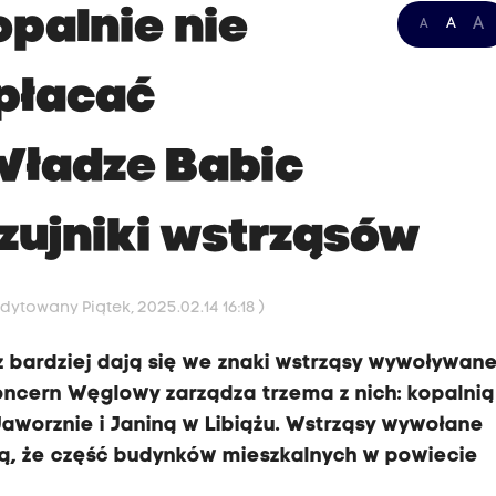
opalnie nie
A
A
A
płacać
Władze Babic
zujniki wstrząsów
Edytowany Piątek, 2025.02.14 16:18 )
 bardziej dają się we znaki wstrząsy wywoływane
oncern Węglowy zarządza trzema z nich: kopalnią
Jaworznie i Janiną w Libiążu. Wstrząsy wywołane
, że część budynków mieszkalnych w powiecie