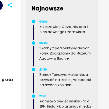
share
Najnowsze
00:06
Krzeszowice: Cisza, historia i
cień dawnego uzdrowiska
00:04
Skarby z perspektywy dwóch
kółek: Zaglądamy do Muzeum
Agatów w Rudnie
23:59
Zamek Tenczyn. Malownicza
 przez
przystań na trasie „Małopolski
na dwóch kółkach”
21:38
Kłamstwo oświęcimskie i rola
IPN. Historyk o granicy między