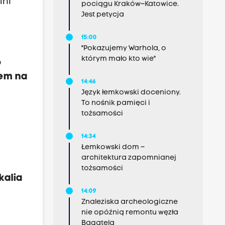
lni
pociągu Kraków–Katowice.
Jest petycja
15:00
"Pokazujemy Warhola, o
którym mało kto wie"
o
łem na
14:46
Język łemkowski doceniony.
To nośnik pamięci i
tożsamości
14:34
Łemkowski dom –
architektura zapomnianej
tożsamości
kalia
14:09
Znaleziska archeologiczne
nie opóźnią remontu węzła
Bagatela