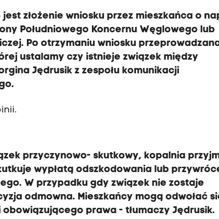
 jest złożenie wniosku przez mieszkańca o n
trony Południowego Koncernu Węglowego lub
iczej. Po otrzymaniu wniosku przeprowadzana
rej ustalamy czy istnieje związek między
rgina Jędrusik z zespołu komunikacji
go.
nii.
iązek przyczynowo- skutkowy, kopalnia przyj
skutkuje wypłatą odszkodowania lub przywró
ego. W przypadku gdy związek nie zostaje
cyzja odmowna. Mieszkańcy mogą odwołać si
mi obowiązującego prawa - tłumaczy Jędrusik.