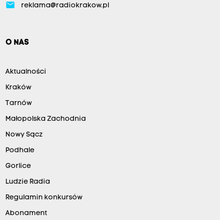
email
reklama@radiokrakow.pl
O NAS
Aktualności
Kraków
Tarnów
Małopolska Zachodnia
Nowy Sącz
Podhale
Gorlice
Ludzie Radia
Regulamin konkursów
Abonament