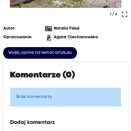
crop_free
1
/ 4
Autor:
Natalia Feluś
Opracowanie:
Agata Ciechanowska
Wyślij opinię na temat artykułu
Komentarze (0)
Brak komentarzy
Dodaj komentarz