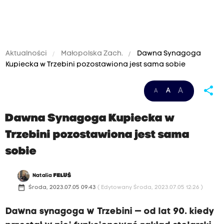
Aktualności
Małopolska Zach.
Dawna Synagoga
Kupiecka w Trzebini pozostawiona jest sama sobie
share
A
A
A
Dawna Synagoga Kupiecka w
Trzebini pozostawiona jest sama
sobie
Natalia
FELUŚ
date_range
Środa, 2023.07.05 09:43
( Edytowany Środa, 2023.07.05 12:26 )
Dawna synagoga w Trzebini — od lat 90. kiedy