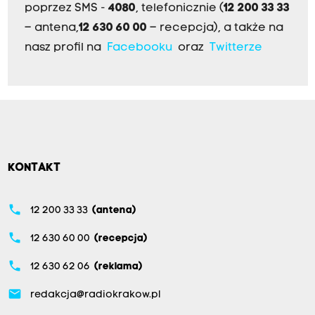
poprzez SMS -
4080
, telefonicznie (
12 200 33 33
– antena,
12 630 60 00
– recepcja), a także na
nasz profil na
Facebooku
oraz
Twitterze
KONTAKT
phone
12 200 33 33
(antena)
phone
12 630 60 00
(recepcja)
phone
12 630 62 06
(reklama)
email
redakcja@radiokrakow.pl