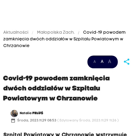
Aktualności
Małopolska Zach.
Covid-19 powodem
zamknięcia dwóch oddziałów w Szpitalu Powiatowym w
Chrzanowie
share
A
A
A
Covid-19 powodem zamknięcia
dwóch oddziałów w Szpitalu
Powiatowym w Chrzanowie
Natalia
FELUŚ
date_range
Środa, 2023.11.29 08:53
( Edytowany Środa, 2023.11.29 11:26 )
Szpital Powiatowy w Chrzanowie wstrzymuje