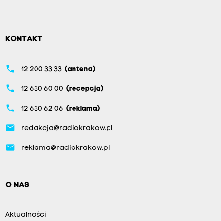
KONTAKT
phone
12 200 33 33
(antena)
phone
12 630 60 00
(recepcja)
phone
12 630 62 06
(reklama)
email
redakcja@radiokrakow.pl
email
reklama@radiokrakow.pl
O NAS
Aktualności