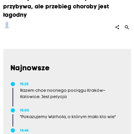
przybywa, ale przebieg choroby jest
łagodny
search
share
Najnowsze
15:23
Razem chce nocnego pociągu Kraków–
Katowice. Jest petycja
15:00
"Pokazujemy Warhola, o którym mało kto wie"
14:46