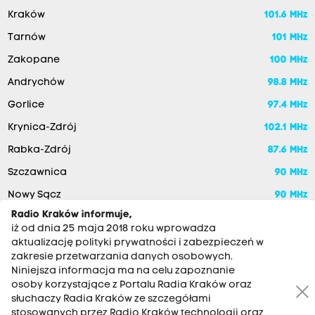
Kraków
101.6 MHz
Tarnów
101 MHz
Zakopane
100 MHz
Andrychów
98.8 MHz
Gorlice
97.4 MHz
Krynica-Zdrój
102.1 MHz
Rabka-Zdrój
87.6 MHz
Szczawnica
90 MHz
Nowy Sącz
90 MHz
Radio Kraków informuje,
iż od dnia 25 maja 2018 roku wprowadza
aktualizację polityki prywatności i zabezpieczeń w
zakresie przetwarzania danych osobowych.
Niniejsza informacja ma na celu zapoznanie
osoby korzystające z Portalu Radia Kraków oraz
słuchaczy Radia Kraków ze szczegółami
stosowanych przez Radio Kraków technologii oraz