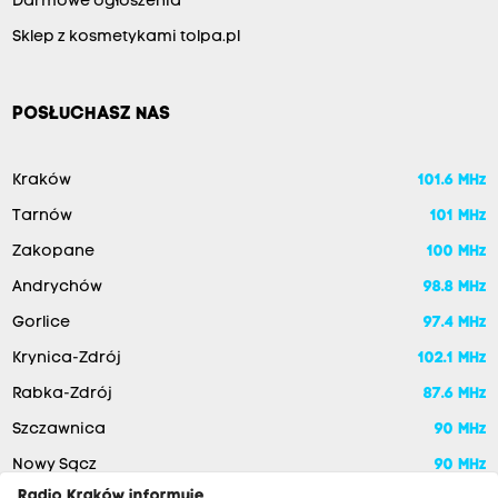
Darmowe ogłoszenia
Sklep z kosmetykami tolpa.pl
POSŁUCHASZ NAS
Kraków
101.6 MHz
Tarnów
101 MHz
Zakopane
100 MHz
Andrychów
98.8 MHz
Gorlice
97.4 MHz
Krynica-Zdrój
102.1 MHz
Rabka-Zdrój
87.6 MHz
Szczawnica
90 MHz
Nowy Sącz
90 MHz
Radio Kraków informuje,