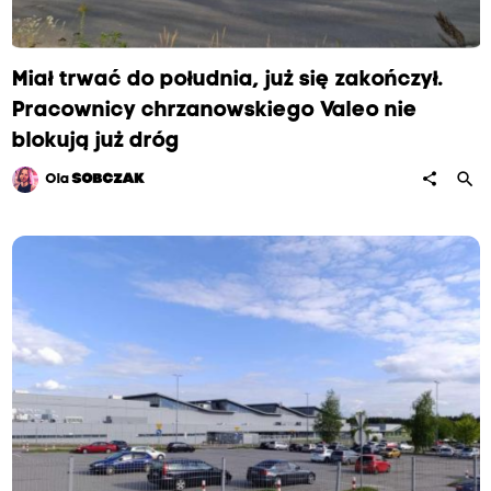
Miał trwać do południa, już się zakończył.
Pracownicy chrzanowskiego Valeo nie
blokują już dróg
search
share
Ola
SOBCZAK