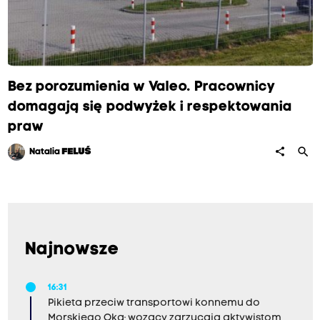
Bez porozumienia w Valeo. Pracownicy
domagają się podwyżek i respektowania
praw
search
share
Natalia
FELUŚ
Najnowsze
16:31
Pikieta przeciw transportowi konnemu do
Morskiego Oka; wozacy zarzucają aktywistom