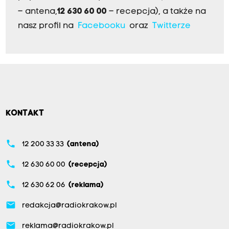
– antena,
12 630 60 00
– recepcja), a także na
nasz profil na
Facebooku
oraz
Twitterze
KONTAKT
phone
12 200 33 33
(antena)
phone
12 630 60 00
(recepcja)
phone
12 630 62 06
(reklama)
email
redakcja@radiokrakow.pl
email
reklama@radiokrakow.pl