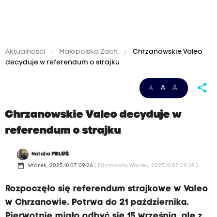
Aktualności
Małopolska Zach.
Chrzanowskie Valeo
decyduje w referendum o strajku
share
A
A
A
Chrzanowskie Valeo decyduje w
referendum o strajku
Natalia
FELUŚ
date_range
Wtorek, 2025.10.07 09:26
( Edytowany Wtorek, 2025.10.07 09:39 )
Rozpoczęło się referendum strajkowe w Valeo
w Chrzanowie. Potrwa do 21 października.
Pierwotnie miało odbyć się 15 września, ale z