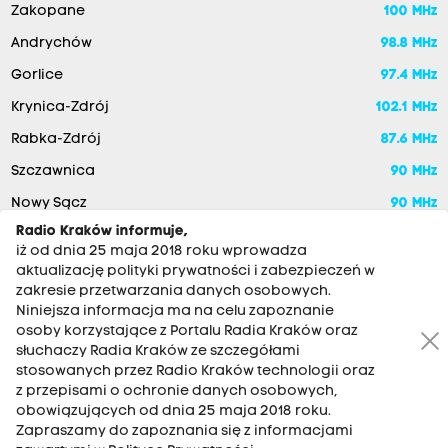
Zakopane
100 MHz
Andrychów
98.8 MHz
Gorlice
97.4 MHz
Krynica-Zdrój
102.1 MHz
Rabka-Zdrój
87.6 MHz
Szczawnica
90 MHz
Nowy Sącz
90 MHz
Radio Kraków informuje,
iż od dnia 25 maja 2018 roku wprowadza
aktualizację polityki prywatności i zabezpieczeń w
zakresie przetwarzania danych osobowych.
Niniejsza informacja ma na celu zapoznanie
osoby korzystające z Portalu Radia Kraków oraz
słuchaczy Radia Kraków ze szczegółami
stosowanych przez Radio Kraków technologii oraz
RADIO KRAKÓW SA. Aleja Juliusza Słowackiego 22, 30-007
z przepisami o ochronie danych osobowych,
Kraków
obowiązujących od dnia 25 maja 2018 roku.
Zapraszamy do zapoznania się z informacjami
Antena: 12 200 33 33