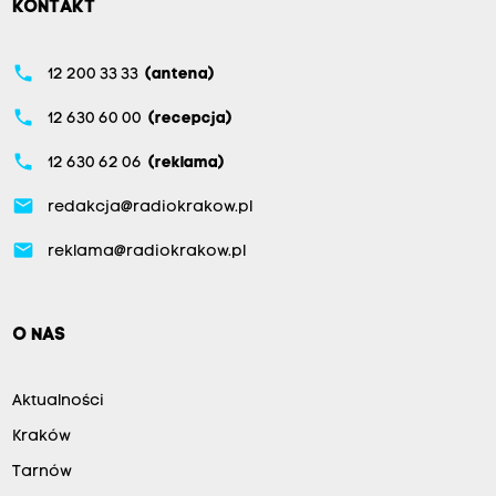
KONTAKT
phone
12 200 33 33
(antena)
phone
12 630 60 00
(recepcja)
phone
12 630 62 06
(reklama)
email
redakcja@radiokrakow.pl
email
reklama@radiokrakow.pl
O NAS
Aktualności
Kraków
Tarnów