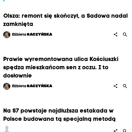
Olsza: remont się skończył, a Sadowa nadal
zamknięta
search
share
Elżbieta
RACZYŃSKA
Prawie wyremontowana ulica Kościuszki
spędza mieszkańcom sen z oczu. I to
dosłownie
search
share
Elżbieta
RACZYŃSKA
Na S7 powstaje najdłuższa estakada w
Polsce budowana tą specjalną metodą
search
share