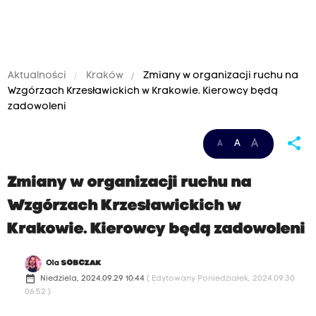
Aktualności
Kraków
Zmiany w organizacji ruchu na
Wzgórzach Krzesławickich w Krakowie. Kierowcy będą
zadowoleni
share
A
A
A
Zmiany w organizacji ruchu na
Wzgórzach Krzesławickich w
Krakowie. Kierowcy będą zadowoleni
Ola
SOBCZAK
date_range
Niedziela, 2024.09.29 10:44
( Edytowany Poniedziałek, 2024.09.30
06:52 )