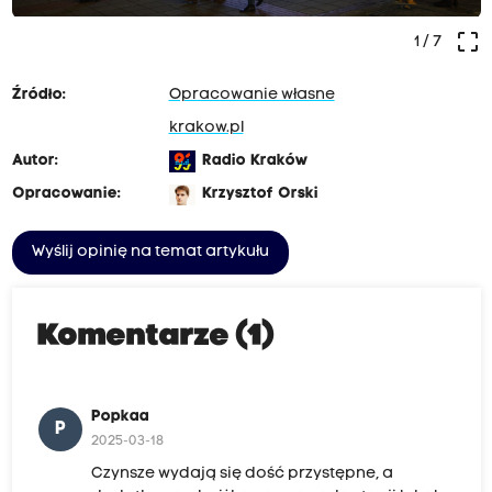
crop_free
1
/ 7
Źródło:
Opracowanie własne
krakow.pl
Autor:
Radio Kraków
Opracowanie:
Krzysztof Orski
Wyślij opinię na temat artykułu
Komentarze (1)
Popkaa
P
2025-03-18
Czynsze wydają się dość przystępne, a