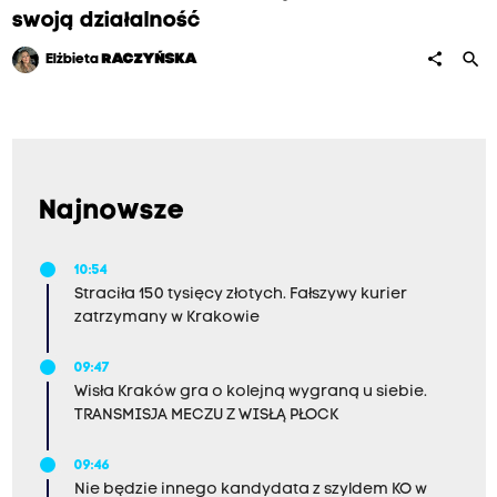
swoją działalność
search
share
Elżbieta
RACZYŃSKA
Najnowsze
10:54
Straciła 150 tysięcy złotych. Fałszywy kurier
zatrzymany w Krakowie
09:47
Wisła Kraków gra o kolejną wygraną u siebie.
TRANSMISJA MECZU Z WISŁĄ PŁOCK
09:46
Nie będzie innego kandydata z szyldem KO w