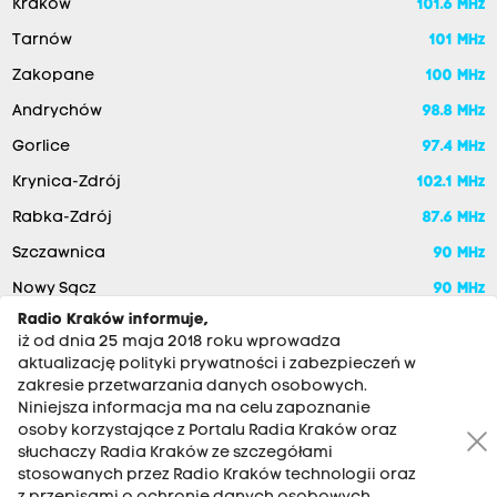
Kraków
101.6 MHz
Tarnów
101 MHz
Zakopane
100 MHz
Andrychów
98.8 MHz
Gorlice
97.4 MHz
Krynica-Zdrój
102.1 MHz
Rabka-Zdrój
87.6 MHz
Szczawnica
90 MHz
Nowy Sącz
90 MHz
Radio Kraków informuje,
iż od dnia 25 maja 2018 roku wprowadza
aktualizację polityki prywatności i zabezpieczeń w
zakresie przetwarzania danych osobowych.
Niniejsza informacja ma na celu zapoznanie
osoby korzystające z Portalu Radia Kraków oraz
słuchaczy Radia Kraków ze szczegółami
stosowanych przez Radio Kraków technologii oraz
RADIO KRAKÓW SA. Aleja Juliusza Słowackiego 22, 30-007