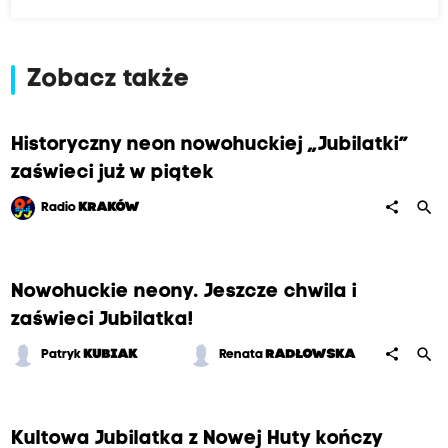
Zobacz także
Historyczny neon nowohuckiej „Jubilatki”
zaświeci już w piątek
search
share
Radio
KRAKÓW
Nowohuckie neony. Jeszcze chwila i
zaświeci Jubilatka!
search
share
Patryk
KUBIAK
Renata
RADŁOWSKA
Kultowa Jubilatka z Nowej Huty kończy