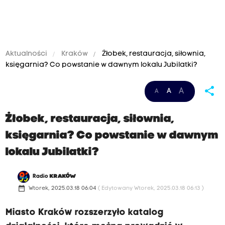
Aktualności
Kraków
Żłobek, restauracja, siłownia,
księgarnia? Co powstanie w dawnym lokalu Jubilatki?
share
A
A
A
Żłobek, restauracja, siłownia,
księgarnia? Co powstanie w dawnym
lokalu Jubilatki?
Radio
KRAKÓW
date_range
Wtorek, 2025.03.18 06:04
( Edytowany Wtorek, 2025.03.18 06:13 )
Miasto Kraków rozszerzyło katalog