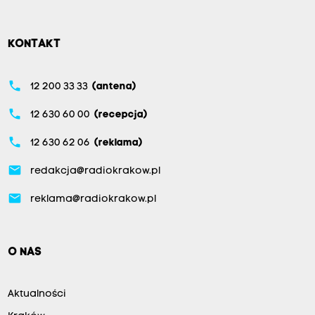
KONTAKT
phone
12 200 33 33
(antena)
phone
12 630 60 00
(recepcja)
phone
12 630 62 06
(reklama)
email
redakcja@radiokrakow.pl
email
reklama@radiokrakow.pl
O NAS
Aktualności