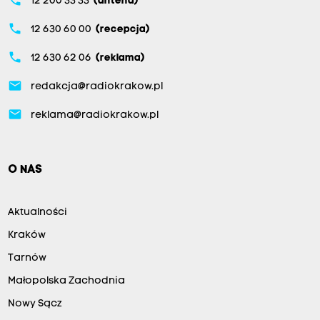
phone
12 200 33 33
(antena)
phone
12 630 60 00
(recepcja)
phone
12 630 62 06
(reklama)
email
redakcja@radiokrakow.pl
email
reklama@radiokrakow.pl
O NAS
Aktualności
Kraków
Tarnów
Małopolska Zachodnia
Nowy Sącz