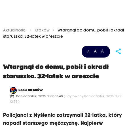
Aktualności
Kraków
Wtargnął do domu, pobił i okradł
staruszka. 32-latek w areszcie
share
A
A
A
Wtargnął do domu, pobił i okradł
staruszka. 32-latek w areszcie
Radio
KRAKÓW
date_range
Poniedziałek, 2025.03.10 13:48
( Edytowany Poniedziałek, 2025.03.10
13:53 )
Policjanci z Myślenic zatrzymali 32-latka, który
napadł starszego mężczyznę. Najpierw