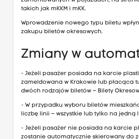
zamontowanych w pojazdach, na stronie
a
o
takich jak mKKM i mKK.
t
a
Wprowadzenie nowego typu biletu wpły
s
c
zakupu biletów okresowych.
h
ą
,
Zmiany w automat
z
a
:
r
- Jeżeli pasażer posiada na karcie plas
ó
zameldowana w Krakowie lub płacąca tu
1
w
dwóch rodzajów biletów – Bilety Okresow
5
n
9
o
- W przypadku wyboru biletów mieszkań
z
s
liczbę linii – wszystkie lub tylko na jedną 
ł
t
:
- Jeżeli pasażer nie posiada na karcie 
a
m
zostanie automatycznie skierowany do z