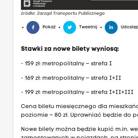
e
w
e
źródło: Zarząd Transportu Publicznego
s
z
Pokaż
Tweetnij
Udostęp
t
y
s
Stawki za nowe bilety wyniosą:
y
t
k
- 159 zł: metropolitalny – strefa I
w
i
- 169 zł: metropolitalny – strefa I+II
c
y
h
- 199 zł: metropolitalny – strefa I+II+III
a
u
n
Cena biletu miesięcznego dla mieszka
t
poziomie – 80 zł. Uprawniać będzie do p
o
i
Nowe bilety można będzie kupić m.in. we
m