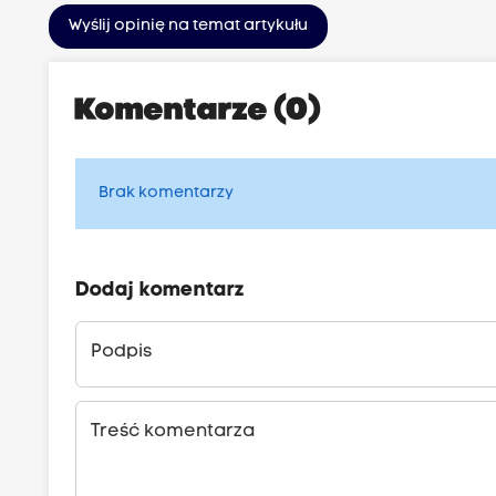
a
p
Wyślij opinię na temat artykułu
z
o
d
l
a
Komentarze (0)
i
c
t
h
a
,
Brak komentarzy
l
n
n
a
y
s
Dodaj komentarz
–
t
s
r
Podpis
t
o
r
n
e
Treść komentarza
i
f
e
a