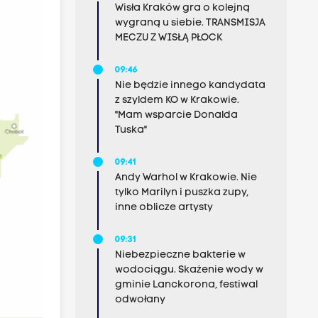
Wisła Kraków gra o kolejną
wygraną u siebie. TRANSMISJA
MECZU Z WISŁĄ PŁOCK
09:46
Nie będzie innego kandydata
z szyldem KO w Krakowie.
"Mam wsparcie Donalda
Tuska"
09:41
Andy Warhol w Krakowie. Nie
tylko Marilyn i puszka zupy,
inne oblicze artysty
09:31
Niebezpieczne bakterie w
wodociągu. Skażenie wody w
gminie Lanckorona, festiwal
odwołany