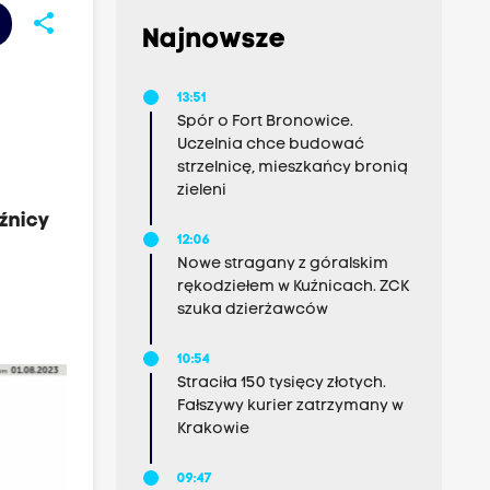
share
Najnowsze
13:51
Spór o Fort Bronowice.
Uczelnia chce budować
strzelnicę, mieszkańcy bronią
zieleni
źnicy
12:06
Nowe stragany z góralskim
rękodziełem w Kuźnicach. ZCK
szuka dzierżawców
10:54
Straciła 150 tysięcy złotych.
Fałszywy kurier zatrzymany w
Krakowie
09:47