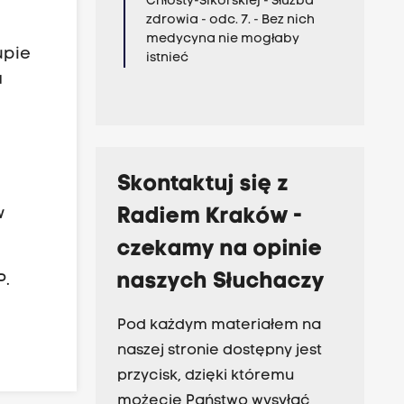
Chłosty-Sikorskiej - Służba
zdrowia - odc. 7. - Bez nich
medycyna nie mogłaby
upie
istnieć
a
Skontaktuj się z
w
Radiem Kraków -
czekamy na opinie
naszych Słuchaczy
P.
Pod każdym materiałem na
naszej stronie dostępny jest
przycisk, dzięki któremu
możecie Państwo wysyłać