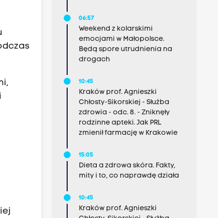
06:57
Weekend z kolarskimi
u
emocjami w Małopolsce.
odczas
Będą spore utrudnienia na
drogach
i,
10:45
Kraków prof. Agnieszki
i
Chłosty-Sikorskiej - Służba
zdrowia - odc. 8. - Zniknęły
rodzinne apteki. Jak PRL
zmienił farmację w Krakowie
15:05
Dieta a zdrowa skóra. Fakty,
mity i to, co naprawdę działa
10:45
Kraków prof. Agnieszki
iej