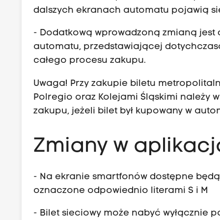
c
e
dalszych ekranach automatu pojawią się
j
t
o
- Dodatkową wprowadzoną zmianą jest d
r
n
automatu, przedstawiającej dotychczas
o
a
całego procesu zakupu.
p
r
o
Uwaga! Przy zakupie biletu metropolita
n
l
Polregio oraz Kolejami Śląskimi należy
y
i
zakupu, jeżeli bilet był kupowany w auto
c
t
h
a
,
Zmiany w aplikacj
l
j
n
a
y
- Na ekranie smartfonów dostępne będą d
k
–
oznaczone odpowiednio literami S i M
i
s
z
- Bilet sieciowy może nabyć wyłącznie 
t