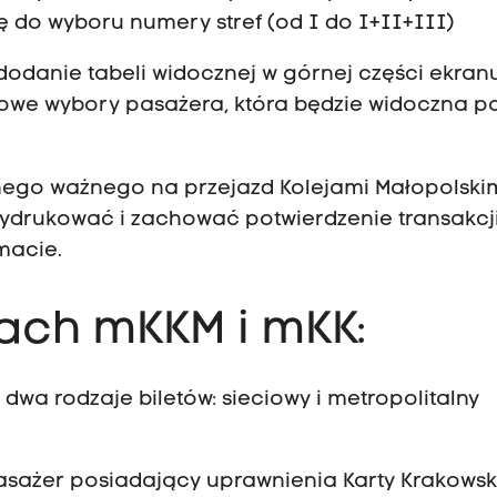
 do wyboru numery stref (od I do I+II+III)
odanie tabeli widocznej w górnej części ekran
owe wybory pasażera, która będzie widoczna p
lnego ważnego na przejazd Kolejami Małopolskim
 wydrukować i zachować potwierdzenie transakcj
macie.
ach mKKM i mKK:
wa rodzaje biletów: sieciowy i metropolitalny
pasażer posiadający uprawnienia Karty Krakowsk