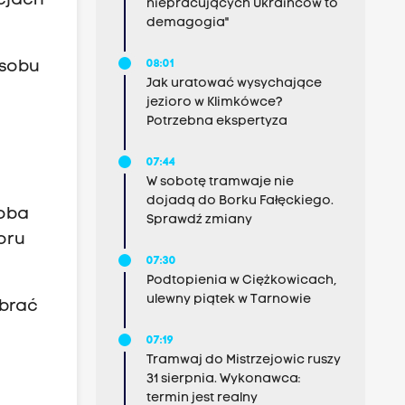
cjach
niepracujących Ukraińców to
demagogia"
08:01
osobu
Jak uratować wysychające
jezioro w Klimkówce?
Potrzebna ekspertyza
07:44
W sobotę tramwaje nie
dojadą do Borku Fałęckiego.
soba
Sprawdź zmiany
oru
07:30
Podtopienia w Ciężkowicach,
ulewny piątek w Tarnowie
ybrać
07:19
Tramwaj do Mistrzejowic ruszy
31 sierpnia. Wykonawca:
termin jest realny