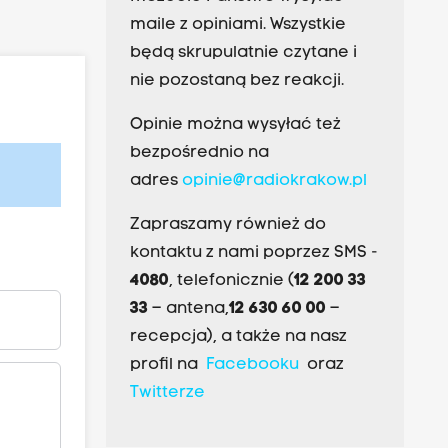
maile z opiniami. Wszystkie
będą skrupulatnie czytane i
nie pozostaną bez reakcji.
Opinie można wysyłać też
bezpośrednio na
adres
opinie@radiokrakow.pl
Zapraszamy również do
kontaktu z nami poprzez SMS -
4080
, telefonicznie (
12 200 33
33
– antena,
12 630 60 00
–
recepcja), a także na nasz
profil na
Facebooku
oraz
Twitterze