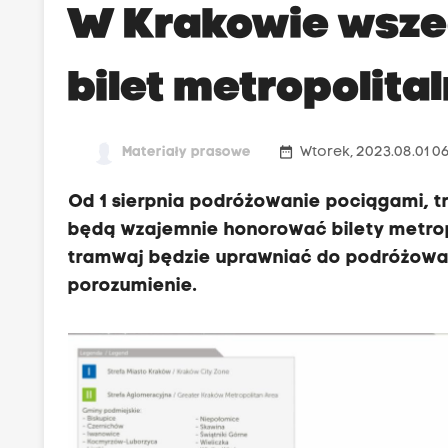
N
W Krakowie wsze
S
o
w
bilet metropolita
t
e
b
a
i
date_range
Materiały prasowe
Wtorek, 2023.08.01 0
l
e
w
Od 1 sierpnia podróżowanie pociągami, t
t
będą wzajemnie honorować bilety metropo
y
tramwaj będzie uprawniać do podróżowan
k
m
porozumienie.
o
i
ż
n
z
a
b