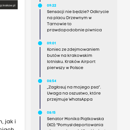
09:22
Sensacji nie będzie? Odkrycie
na placu Drzewnym w
Tarnowie to
prawdopodobnie piwnica
09:01
Koniec ze zdejmowaniem
butów na krakowskim
lotnisku. Kraków Airport
pierwszy w Polsce
08:54
„Zagłosuj na mojego psa”.
Uwaga na oszustwo, które
przejmuje WhatsAppa
08:15
Senator Monika Piątkowska
 jak i
(KO): "Pomysł deportowania