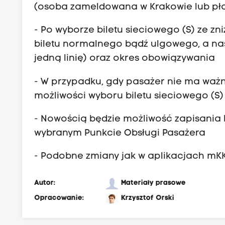
a
(osoba zameldowana w Krakowie lub pła
r
m
e
o
- Po wyborze biletu sieciowego (S) ze z
f
n
biletu normalnego bądź ulgowego, a nast
a
t
jedną linię) oraz okres obowiązywania
I
o
1
- W przypadku, gdy pasażer nie ma ważn
w
6
możliwości wyboru biletu sieciowego (S) 
a
9
n
- Nowością będzie możliwość zapisania bi
z
y
wybranym Punkcie Obsługi Pasażera
ł
c
:
h
- Podobne zmiany jak w aplikacjach mKK
m
w
e
Autor:
Materiały prasowe
p
t
o
Opracowanie:
Krzysztof Orski
r
j
o