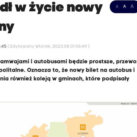
dł w życie nowy
A
A
A
lny
6:45
( Edytowany Wtorek, 2023.08.01 06:49 )
ramwajami i autobusami będzie prostsze, przewo
litalne. Oznacza to, że nowy bilet na autobus i
ia również koleją w gminach, które podpisały