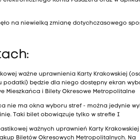
 elektronicznego Konta Pasażera oraz w aplika
nęło na niewielką zmianę dotychczasowego sp
ach:
tikowej ważne uprawnienia Karty Krakowskiej (o
 podatki) będzie dla niego dostępny ekran wyb
e Mieszkańca i Bilety Okresowe Metropolitalne
ca nie ma okna wyboru stref - można jedynie w
linię. Taki bilet obowiązuje tylko w strefie I
plastikowej ważnych uprawnień Karty Krakowskiej
akup Biletów Okresowych Metropolitalnych. Na