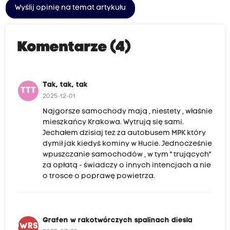
Wyślij opinię na temat artykułu
Komentarze (4)
Tak, tak, tak
TTT
2025-12-01
Najgorsze samochody mają , niestety , właśnie
mieszkańcy Krakowa. Wytrują się sami.
Jechałem dzisiaj tez za autobusem MPK który
dymił jak kiedyś kominy w Hucie. Jednocześnie
wpuszczanie samochodów , w tym " trujących"
za opłatą - świadczy o innych intencjach a nie
o trosce o poprawę powietrza.
Grafen w rakotwórczych spalinach diesla
GWRSD