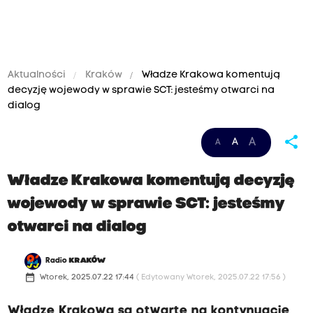
Aktualności
Kraków
Władze Krakowa komentują
decyzję wojewody w sprawie SCT: jesteśmy otwarci na
dialog
share
A
A
A
Władze Krakowa komentują decyzję
wojewody w sprawie SCT: jesteśmy
otwarci na dialog
Radio
KRAKÓW
date_range
Wtorek, 2025.07.22 17:44
( Edytowany Wtorek, 2025.07.22 17:56 )
Władze Krakowa są otwarte na kontynuację