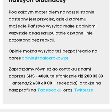
naszych Słuchaczy
Pod każdym materiałem na naszej stronie
dostępny jest przycisk, dzięki któremu
możecie Państwo wysyłać maile z opiniami.
Wszystkie będą skrupulatnie czytane i nie
pozostaną bez reakcji.
Opinie można wysyłać też bezpośrednio na
adres
opinie@radiokrakow.pl
Zapraszamy również do kontaktu z nami
poprzez SMS -
4080
, telefonicznie (
12 200 33 33
– antena,
12 630 60 00
– recepcja), a także na
nasz profil na
Facebooku
oraz
Twitterze