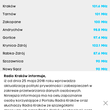
Kraków
101.6 MHz
Tarnów
101 MHz
Zakopane
100 MHz
Andrychów
98.8 MHz
Gorlice
97.4 MHz
Krynica-Zdrój
102.1 MHz
Rabka-Zdrój
87.6 MHz
Szczawnica
90 MHz
Nowy Sącz
90 MHz
Radio Kraków informuje,
iż od dnia 25 maja 2018 roku wprowadza
aktualizację polityki prywatności i zabezpieczeń w
zakresie przetwarzania danych osobowych.
Niniejsza informacja ma na celu zapoznanie
osoby korzystające z Portalu Radia Kraków oraz
słuchaczy Radia Kraków ze szczegółami