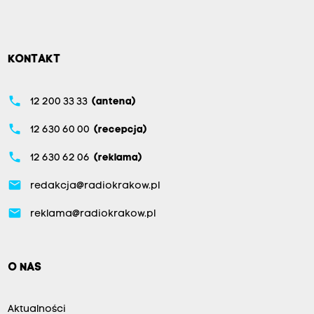
KONTAKT
phone
12 200 33 33
(antena)
phone
12 630 60 00
(recepcja)
phone
12 630 62 06
(reklama)
email
redakcja@radiokrakow.pl
email
reklama@radiokrakow.pl
O NAS
Aktualności