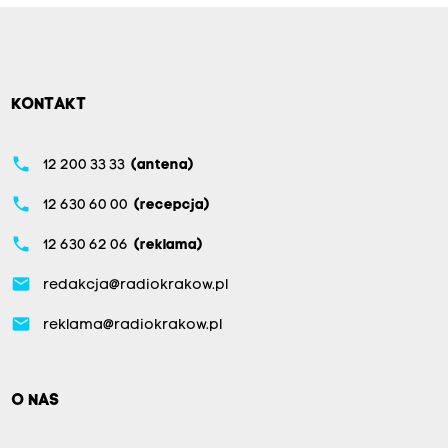
KONTAKT
phone
12 200 33 33
(antena)
phone
12 630 60 00
(recepcja)
phone
12 630 62 06
(reklama)
email
redakcja@radiokrakow.pl
email
reklama@radiokrakow.pl
O NAS