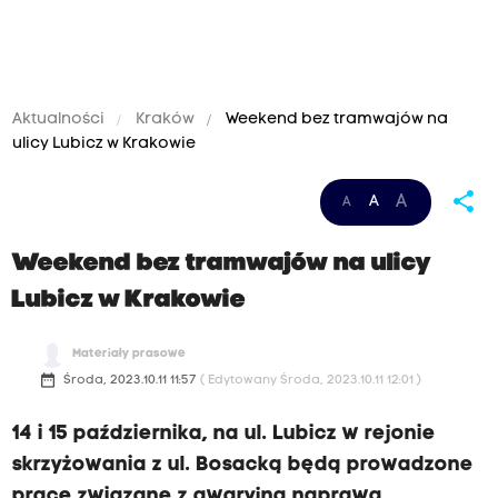
Aktualności
Kraków
Weekend bez tramwajów na
ulicy Lubicz w Krakowie
share
A
A
A
Weekend bez tramwajów na ulicy
Lubicz w Krakowie
Materiały prasowe
date_range
Środa, 2023.10.11 11:57
( Edytowany Środa, 2023.10.11 12:01 )
14 i 15 października, na ul. Lubicz w rejonie
skrzyżowania z ul. Bosacką będą prowadzone
prace związane z awaryjną naprawą