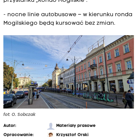
przystanku „Rondo Mogilskie”.
- nocne linie autobusowe – w kierunku ronda
Mogilskiego będą kursować bez zmian.
fot: O. Sobczak
Autor:
Materiały prasowe
Opracowanie:
Krzysztof Orski