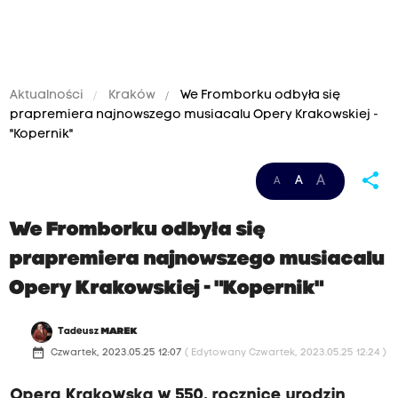
Aktualności
Kraków
We Fromborku odbyła się
prapremiera najnowszego musiacalu Opery Krakowskiej -
"Kopernik"
share
A
A
A
We Fromborku odbyła się
prapremiera najnowszego musiacalu
Opery Krakowskiej - "Kopernik"
Tadeusz
MAREK
date_range
Czwartek, 2023.05.25 12:07
( Edytowany Czwartek, 2023.05.25 12:24 )
Opera Krakowska w 550. rocznicę urodzin