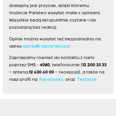
dostępny jest przycisk, dzięki któremu
możecie Państwo wysyłać maile z opiniami.
Wszystkie będą skrupulatnie czytane i nie
pozostaną bez reakcji.
Opinie można wysyłać też bezpośrednio na
adres
opinie@radiokrakow.pl
Zapraszamy również do kontaktu z nami
poprzez SMS -
4080
, telefonicznie (
12 200 33 33
– antena,
12 630 60 00
– recepcja), a także na
nasz profil na
Facebooku
oraz
Twitterze