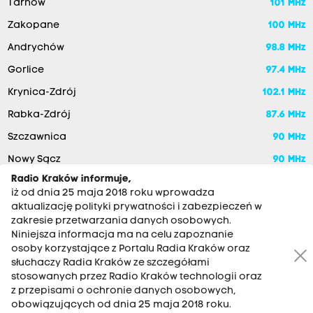
Tarnów
101 MHz
Zakopane
100 MHz
Andrychów
98.8 MHz
Gorlice
97.4 MHz
Krynica-Zdrój
102.1 MHz
Rabka-Zdrój
87.6 MHz
Szczawnica
90 MHz
Nowy Sącz
90 MHz
Radio Kraków informuje,
iż od dnia 25 maja 2018 roku wprowadza
aktualizację polityki prywatności i zabezpieczeń w
zakresie przetwarzania danych osobowych.
Niniejsza informacja ma na celu zapoznanie
osoby korzystające z Portalu Radia Kraków oraz
słuchaczy Radia Kraków ze szczegółami
stosowanych przez Radio Kraków technologii oraz
RADIO KRAKÓW SA. Aleja Juliusza Słowackiego 22, 30-007
z przepisami o ochronie danych osobowych,
Kraków
obowiązujących od dnia 25 maja 2018 roku.