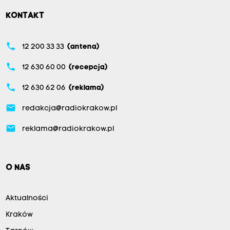
KONTAKT
phone
12 200 33 33
(antena)
phone
12 630 60 00
(recepcja)
phone
12 630 62 06
(reklama)
email
redakcja@radiokrakow.pl
email
reklama@radiokrakow.pl
O NAS
Aktualności
Kraków