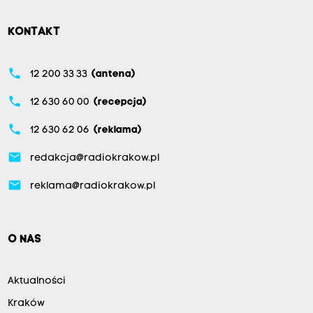
KONTAKT
phone
12 200 33 33
(antena)
phone
12 630 60 00
(recepcja)
phone
12 630 62 06
(reklama)
email
redakcja@radiokrakow.pl
email
reklama@radiokrakow.pl
O NAS
Aktualności
Kraków