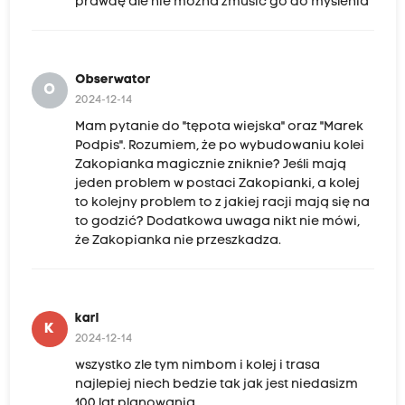
prawdę ale nie można zmusić go do myślenia”
Obserwator
O
2024-12-14
Mam pytanie do "tępota wiejska" oraz "Marek
Podpis". Rozumiem, że po wybudowaniu kolei
Zakopianka magicznie zniknie? Jeśli mają
jeden problem w postaci Zakopianki, a kolej
to kolejny problem to z jakiej racji mają się na
to godzić? Dodatkowa uwaga nikt nie mówi,
że Zakopianka nie przeszkadza.
karl
K
2024-12-14
wszystko zle tym nimbom i kolej i trasa
najlepiej niech bedzie tak jak jest niedasizm
100 lat planowania