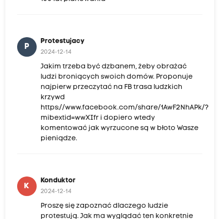
Protestujacy
P
2024-12-14
Jakim trzeba być dzbanem, żeby obrażać
ludzi broniących swoich domów. Proponuje
najpierw przeczytać na FB trasa ludzkich
krzywd
https://www.facebook.com/share/1AwF2NhAPk/?
mibextid=wwXIfr i dopiero wtedy
komentować jak wyrzucone są w błoto Wasze
pieniądze.
Konduktor
K
2024-12-14
Proszę się zapoznać dlaczego ludzie
protestują. Jak ma wyglądać ten konkretnie