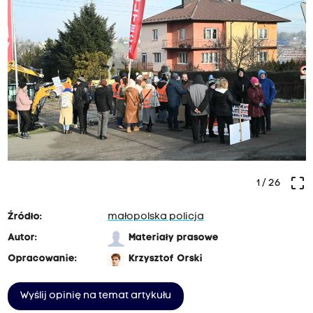
crop_free
1
/ 26
Źródło:
małopolska policja
Autor:
Materiały prasowe
Opracowanie:
Krzysztof Orski
Wyślij opinię na temat artykułu