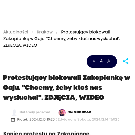
Aktualności
Kraków
Protestujący blokowali
Zakopiankę w Gaju. "Chcemy, żeby ktoś nas wysłuchał".
ZDJĘCIA, WIDEO
share
A
A
A
Protestujący blokowali Zakopiankę w
Gaju. "Chcemy, żeby ktoś nas
wysłuchał". ZDJĘCIA, WIDEO
Materiały prasowe
Ola
SOBCZAK
date_range
Piątek, 2024.12.13 10:23
( Edytowany Sobota, 2024.12.14 13:02 )
Koniec protestu na Zakopiance.