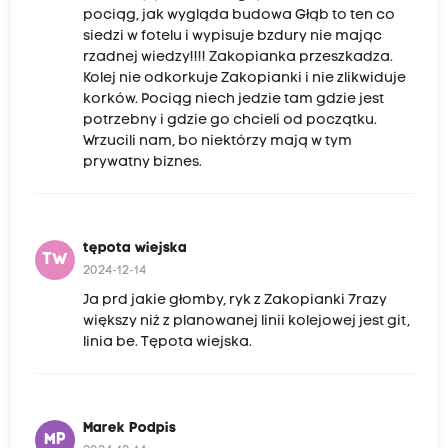
pociąg, jak wygląda budowa Głąb to ten co
siedzi w fotelu i wypisuje bzdury nie mając
rzadnej wiedzy!!!! Zakopianka przeszkadza.
Kolej nie odkorkuje Zakopianki i nie zlikwiduje
korków. Pociąg niech jedzie tam gdzie jest
potrzebny i gdzie go chcieli od początku.
Wrzucili nam, bo niektórzy mają w tym
prywatny biznes.
tępota wiejska
TW
2024-12-14
Ja prd jakie głomby, ryk z Zakopianki 7razy
większy niż z planowanej linii kolejowej jest git,
linia be. Tępota wiejska.
Marek Podpis
MP