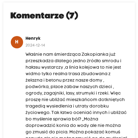
Komentarze (7)
Henryk
H
2024-12-14
Właśnie nam śmierdząca Zakopianka już
przeszkadza dlatego jedno źródło smrodu i
hałasu wystarczy ,a linia kolejowa to nie jest
widmo tylko realna trasa zbudowana z
żelazna i betonu przez nasze domy ,
podwórka, place zabaw naszych dzieci ,
ogrody, zagajniki, lasy, strumyki i rzeki. Więc
proszę nie ubliżać mieszkańcom dotkniętych
tragedią wysiedlenia i utraty dorobku
życiowego. Tak łatwo oceniać innych i ubliżać
bo myślenie sprawia ból? „Można
doprowadzić konia do wody ale nie można
go zmusić do picia. Można pokazać komuś