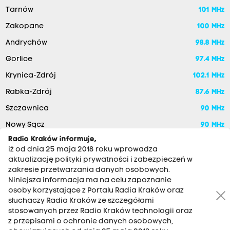
Tarnów
101 MHz
Zakopane
100 MHz
Andrychów
98.8 MHz
Gorlice
97.4 MHz
Krynica-Zdrój
102.1 MHz
Rabka-Zdrój
87.6 MHz
Szczawnica
90 MHz
Nowy Sącz
90 MHz
Radio Kraków informuje,
iż od dnia 25 maja 2018 roku wprowadza
aktualizację polityki prywatności i zabezpieczeń w
zakresie przetwarzania danych osobowych.
Niniejsza informacja ma na celu zapoznanie
osoby korzystające z Portalu Radia Kraków oraz
słuchaczy Radia Kraków ze szczegółami
stosowanych przez Radio Kraków technologii oraz
RADIO KRAKÓW SA. Aleja Juliusza Słowackiego 22, 30-007
z przepisami o ochronie danych osobowych,