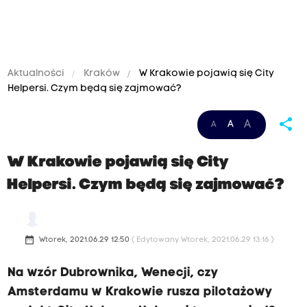
Aktualności
Kraków
W Krakowie pojawią się City
Helpersi. Czym będą się zajmować?
share
A
A
A
W Krakowie pojawią się City
Helpersi. Czym będą się zajmować?
date_range
Wtorek, 2021.06.29 12:50
( Edytowany Wtorek, 2021.06.29 13:16 )
Na wzór Dubrownika, Wenecji, czy
Amsterdamu w Krakowie rusza pilotażowy