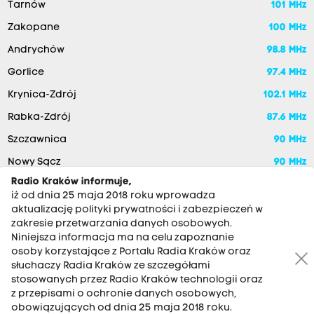
Tarnów
101 MHz
Zakopane
100 MHz
Andrychów
98.8 MHz
Gorlice
97.4 MHz
Krynica-Zdrój
102.1 MHz
Rabka-Zdrój
87.6 MHz
Szczawnica
90 MHz
Nowy Sącz
90 MHz
Radio Kraków informuje,
iż od dnia 25 maja 2018 roku wprowadza
aktualizację polityki prywatności i zabezpieczeń w
zakresie przetwarzania danych osobowych.
Niniejsza informacja ma na celu zapoznanie
osoby korzystające z Portalu Radia Kraków oraz
słuchaczy Radia Kraków ze szczegółami
stosowanych przez Radio Kraków technologii oraz
RADIO KRAKÓW SA. Aleja Juliusza Słowackiego 22, 30-007
z przepisami o ochronie danych osobowych,
Kraków
obowiązujących od dnia 25 maja 2018 roku.