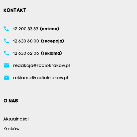
KONTAKT
phone
12 200 33 33
(antena)
phone
12 630 60 00
(recepcja)
phone
12 630 62 06
(reklama)
email
redakcja@radiokrakow.pl
email
reklama@radiokrakow.pl
O NAS
Aktualności
Kraków