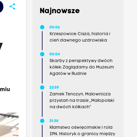
share
Najnowsze
00:06
Krzeszowice: Cisza, historia i
cień dawnego uzdrowiska
y
00:04
Skarby z perspektywy dwóch
kółek: Zaglądamy do Muzeum
Agatów w Rudnie
23:59
śmiu
Zamek Tenczyn. Malownicza
przystań na trasie „Małopolski
na dwóch kółkach”
21:38
Kłamstwo oświęcimskie i rola
IPN. Historyk o granicy między