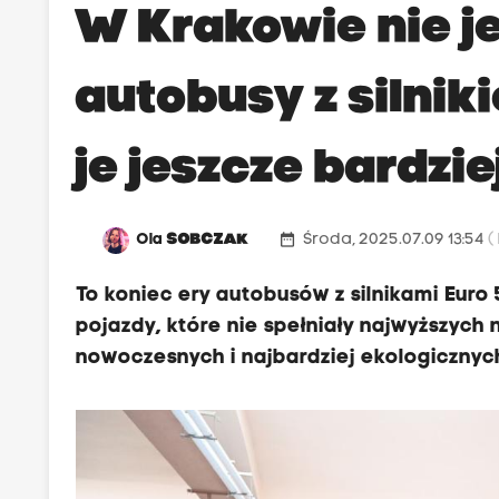
W Krakowie nie je
autobusy z silnik
je jeszcze bardzi
date_range
Ola
SOBCZAK
Środa, 2025.07.09 13:54
(
To koniec ery autobusów z silnikami Euro 
pojazdy, które nie spełniały najwyższych 
nowoczesnych i najbardziej ekologiczny