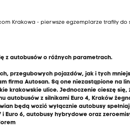
m Krakowa - pierwsze egzemplarze trafiły do s
ię z autobusów o różnych parametrach.
ch, przegubowych pojazdów, jak i tych mniej
am firma Autosan. Są one niezastąpione na lin
ie krakowskie ulice. Jednoczenie cieszę się, 
hu autobusów z silnikami Euro 4, Kraków żegna
owian będą wozić wyłącznie autobusy spełnia
 i Euro 6, autobusy hybrydowe oraz zeroemis
odorem