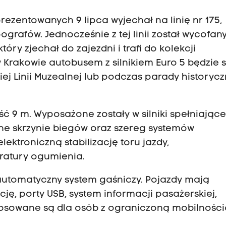
ezentowanych 9 lipca wyjechał na linię nr 175,
pografów. Jednocześnie z tej linii został wycofan
który zjechał do zajezdni i trafi do kolekcji
Krakowie autobusem z silnikiem Euro 5 będzie s
ej Linii Muzealnej
lub podczas parady historyc
 9 m. Wyposażone zostały w silniki spełniając
zne skrzynie biegów oraz szereg systemów
lektroniczną stabilizację toru jazdy,
ratury ogumienia.
automatyczny system gaśniczy. Pojazdy mają
ję, porty USB, system informacji pasażerskiej,
stosowane są dla osób z ograniczoną mobilności