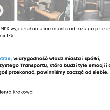
PK wyjechał na ulice miasta od razu po prezen
ii 175.
trze,
wiarygodność władz miasta i spółki,
zystego Transportu, która budzi tyle emocji i
oś przekonać, powinniśmy zacząć od siebie, i
ydenta Krakowa.