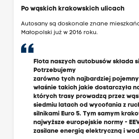
Po wąskich krakowskich ulicach
Autosany są doskonale znane mieszkańco
Małopolski już w 2016 roku.
Flota naszych autobusów składa s
Potrzebujemy
zarówno tych najbardziej pojemny
właśnie takich jakie dostarczyła n
których trasy prowadzą przez wąsk
siedmiu latach od wycofania z ruc
silnikami Euro 5. Tym samym krak
najwyższe europejskie normy - EEV
zasilane energią elektryczną i w