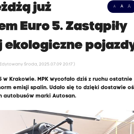
żdżą już
A
A
A
iem Euro 5. Zastąpiły
ej ekologiczne pojazd
 Edytowany Środa, 2025.07.09 20:17 )
5 w Krakowie. MPK wycofało dziś z ruchu ostatnie
norm emisji spalin. Udało się to dzięki dostawie o
ch autobusów marki Autosan.