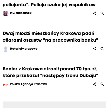
policjanta". Policja szuka jej wspólników
search
share
Ola
SOBCZAK
Dwaj młodzi mieszkańcy Krakowa padli
ofiarami oszustw "na pracownika banku"
search
share
Materiały prasowe
Senior z Krakowa stracił ponad 70 tys. zł,
które przekazał "następcy tronu Dubaju"
search
share
Polska Agencja Prasowa