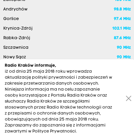
Andrychów
98.8 MHz
Gorlice
97.4 MHz
Krynica-Zdrój
102.1 MHz
Rabka-Zdrój
87.6 MHz
Szczawnica
90 MHz
Nowy Sącz
90 MHz
Radio Kraków informuje,
iż od dnia 25 maja 2018 roku wprowadza
aktualizację polityki prywatności i zabezpieczeń w
zakresie przetwarzania danych osobowych.
Niniejsza informacja ma na celu zapoznanie
osoby korzystające z Portalu Radia Kraków oraz
słuchaczy Radia Kraków ze szczegółami
stosowanych przez Radio Kraków technologii oraz
RADIO KRAKÓW SA. Aleja Juliusza Słowackiego 22, 30-007
z przepisami o ochronie danych osobowych,
Kraków
obowiązujących od dnia 25 maja 2018 roku.
Zapraszamy do zapoznania się z informacjami
Antena: 12 200 33 33
zawartymi w Polityce Prywatności.