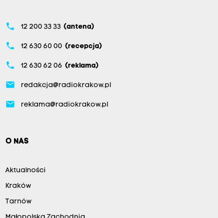
phone
12 200 33 33
(antena)
phone
12 630 60 00
(recepcja)
phone
12 630 62 06
(reklama)
email
redakcja@radiokrakow.pl
email
reklama@radiokrakow.pl
O NAS
Aktualności
Kraków
Tarnów
Małopolska Zachodnia