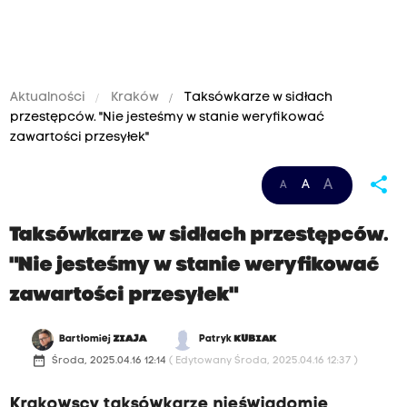
Aktualności
Kraków
Taksówkarze w sidłach
przestępców. "Nie jesteśmy w stanie weryfikować
zawartości przesyłek"
share
A
A
A
Taksówkarze w sidłach przestępców.
"Nie jesteśmy w stanie weryfikować
zawartości przesyłek"
Bartłomiej
ZIAJA
Patryk
KUBIAK
date_range
Środa, 2025.04.16 12:14
( Edytowany Środa, 2025.04.16 12:37 )
Krakowscy taksówkarze nieświadomie