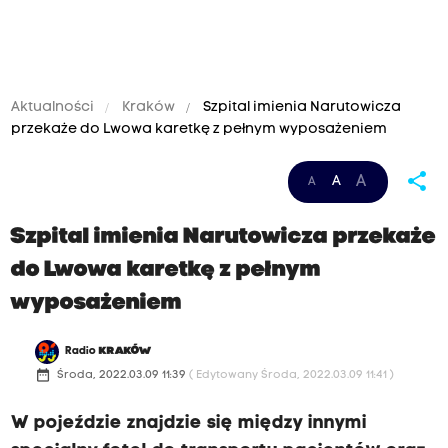
Aktualności
Kraków
Szpital imienia Narutowicza
przekaże do Lwowa karetkę z pełnym wyposażeniem
share
A
A
A
Szpital imienia Narutowicza przekaże
do Lwowa karetkę z pełnym
wyposażeniem
Radio
KRAKÓW
date_range
Środa, 2022.03.09 11:39
( Edytowany Środa, 2022.03.09 11:41 )
W pojeździe znajdzie się między innymi