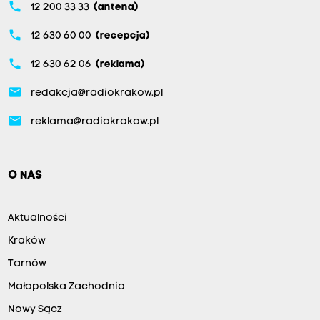
phone
12 200 33 33
(antena)
phone
12 630 60 00
(recepcja)
phone
12 630 62 06
(reklama)
email
redakcja@radiokrakow.pl
email
reklama@radiokrakow.pl
O NAS
Aktualności
Kraków
Tarnów
Małopolska Zachodnia
Nowy Sącz