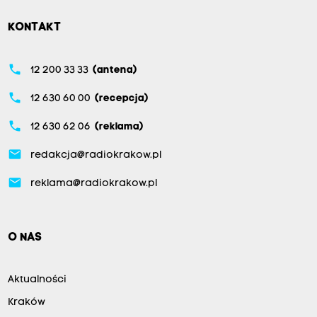
KONTAKT
phone
12 200 33 33
(antena)
phone
12 630 60 00
(recepcja)
phone
12 630 62 06
(reklama)
email
redakcja@radiokrakow.pl
email
reklama@radiokrakow.pl
O NAS
Aktualności
Kraków