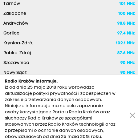
Tarnów
101 MHz
Zakopane
100 MHz
Andrychów
98.8 MHz
Gorlice
97.4 MHz
Krynica-Zdrój
102.1 MHz
Rabka-Zdrój
87.6 MHz
Szczawnica
90 MHz
Nowy Sącz
90 MHz
Radio Kraków informuje,
iż od dnia 25 maja 2018 roku wprowadza
aktualizację polityki prywatności i zabezpieczeń w
zakresie przetwarzania danych osobowych.
Niniejsza informacja ma na celu zapoznanie
osoby korzystające z Portalu Radia Kraków oraz
słuchaczy Radia Kraków ze szczegółami
stosowanych przez Radio Kraków technologii oraz
RADIO KRAKÓW SA. Aleja Juliusza Słowackiego 22, 30-007
z przepisami o ochronie danych osobowych,
Kraków
obowiązujących od dnia 25 maja 2018 roku.