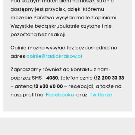
Pod każdym materiałem na naszej stronie
dostępny jest przycisk, dzięki któremu
możecie Państwo wysyłać maile z opiniami.
Wszystkie będą skrupulatnie czytane i nie
pozostaną bez reakcji.
Opinie można wysyłać też bezpośrednio na
adres
opinie@radiokrakow.pl
Zapraszamy również do kontaktu z nami
poprzez SMS -
4080
, telefonicznie (
12 200 33 33
– antena,
12 630 60 00
– recepcja), a także na
nasz profil na
Facebooku
oraz
Twitterze