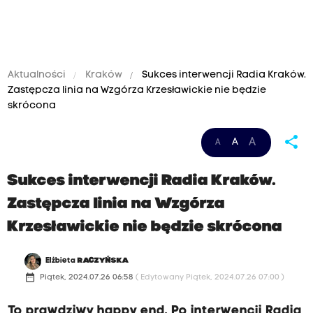
Aktualności
Kraków
Sukces interwencji Radia Kraków.
Zastępcza linia na Wzgórza Krzesławickie nie będzie
skrócona
share
A
A
A
Sukces interwencji Radia Kraków.
Zastępcza linia na Wzgórza
Krzesławickie nie będzie skrócona
Elżbieta
RACZYŃSKA
date_range
Piątek, 2024.07.26 06:58
( Edytowany Piątek, 2024.07.26 07:00 )
To prawdziwy happy end. Po interwencji Radia