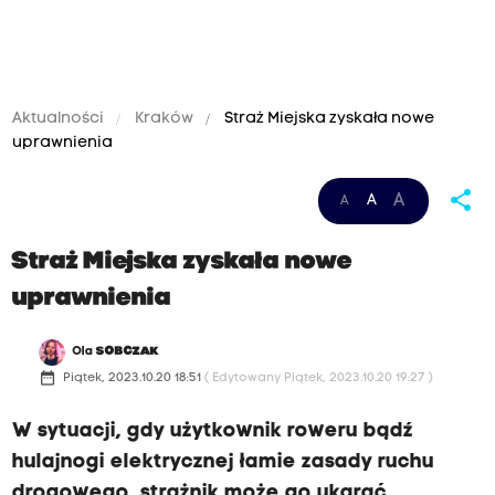
Aktualności
Kraków
Straż Miejska zyskała nowe
uprawnienia
share
A
A
A
Straż Miejska zyskała nowe
uprawnienia
Ola
SOBCZAK
date_range
Piątek, 2023.10.20 18:51
( Edytowany Piątek, 2023.10.20 19:27 )
W sytuacji, gdy użytkownik roweru bądź
hulajnogi elektrycznej łamie zasady ruchu
drogowego, strażnik może go ukarać