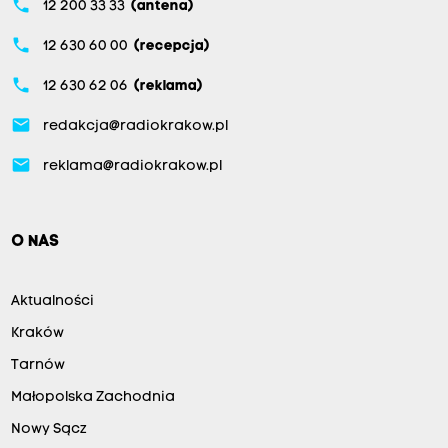
phone
12 200 33 33
(antena)
phone
12 630 60 00
(recepcja)
phone
12 630 62 06
(reklama)
email
redakcja@radiokrakow.pl
email
reklama@radiokrakow.pl
O NAS
Aktualności
Kraków
Tarnów
Małopolska Zachodnia
Nowy Sącz