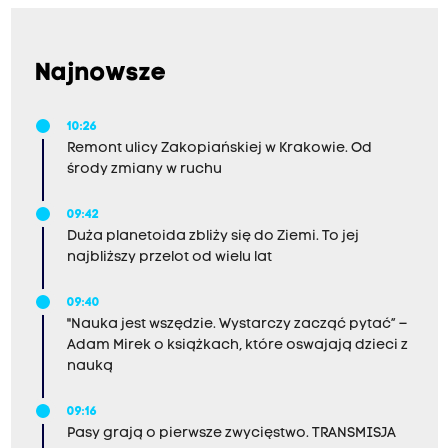
Najnowsze
10:26
Remont ulicy Zakopiańskiej w Krakowie. Od
środy zmiany w ruchu
09:42
Duża planetoida zbliży się do Ziemi. To jej
najbliższy przelot od wielu lat
09:40
"Nauka jest wszędzie. Wystarczy zacząć pytać” –
Adam Mirek o książkach, które oswajają dzieci z
nauką
09:16
Pasy grają o pierwsze zwycięstwo. TRANSMISJA