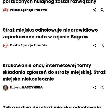
porzuconych hulajnóg został rozwiązany
search
share
Polska Agencja Prasowa
Straż miejska odholowuje nieprawidłowo
zaparkowane auta w rejonie Bagrów
search
share
Polska Agencja Prasowa
Krakowianie chcą internetowej formy
składania zgłoszeń do straży miejskiej. Straż
miejska niekoniecznie
search
share
Elżbieta
RACZYŃSKA