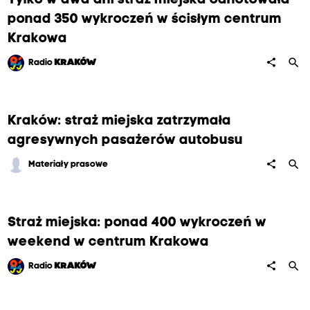
Tylko w dwa dni straż miejska odnotowała
ponad 350 wykroczeń w ścisłym centrum
Krakowa
search
share
Radio
KRAKÓW
Kraków: straż miejska zatrzymała
agresywnych pasażerów autobusu
search
share
Materiały prasowe
Straż miejska: ponad 400 wykroczeń w
weekend w centrum Krakowa
search
share
Radio
KRAKÓW