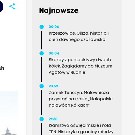
share
Najnowsze
00:06
Krzeszowice: Cisza, historia i
cień dawnego uzdrowiska
00:04
Skarby z perspektywy dwóch
kółek: Zaglądamy do Muzeum
ch
Agatów w Rudnie
23:59
Zamek Tenczyn. Malownicza
przystań na trasie „Małopolski
na dwóch kółkach”
21:38
Kłamstwo oświęcimskie i rola
IPN. Historyk o granicy między