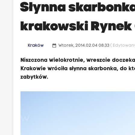
Słynna skarbonka
krakowski Rynek
date_range
Kraków
Wtorek, 2014.02.04 08:33
( Edytowany
Niszczona wielokrotnie, wreszcie doczeka
Krakowie wróciła słynna skarbonka, do k
zabytków.