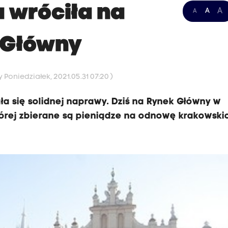
 wróciła na
A
A
A
 Główny
 Poniedziałek, 2021.05.31 07:20 )
ła się solidnej naprawy. Dziś na Rynek Główny w
tórej zbierane są pieniądze na odnowę krakowski