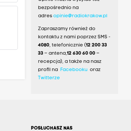
bezpośrednio na
adres
opinie@radiokrakow.pl
Zapraszamy również do
kontaktu z nami poprzez SMS -
4080
, telefonicznie (
12 200 33
33
– antena,
12 630 60 00
–
recepcja), a także na nasz
profil na
Facebooku
oraz
Twitterze
POSŁUCHASZ NAS