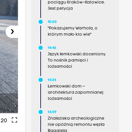
pociągu Kraków–Katowice.
Jest petycja
15:00
"Pokazujemy Warhola, o
›
którym mało kto wie"
14:46
Język łemkowski doceniony.
To nośnik pamięci i
tożsamości
14:34
Łemkowski dom –
architektura zapomnianej
tożsamości
-
14:09
Znaleziska archeologiczne
crop_free
 20
nie opóźnią remontu węzła
Bagatela