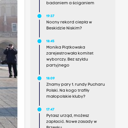
badaniem a ściganiem
19:37
Nocny rekord ciepła w
Beskidzie Niskim?
18:45
Monika Piątkowska
zarejestrowała komitet
wyborczy. Bez szyldu
partyjnego
18:09
Znamy pary 1. rundy Pucharu
Polski. Na kogo trafiły
małopolskie kluby?
17:47
Pytasz urząd, możesz
zapłacić. Nowe zasady w
Brzesku