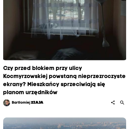
Czy przed blokiem przy ulicy
Kocmyrzowskiej powstaną nieprzezroczyste
ekrany? Mieszkańcy sprzeciwiają się
planom urzędników
search
share
Bartłomiej
ZIAJA