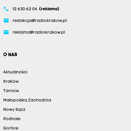
phone
12 630 62 06
(reklama)
email
redakcja@radiokrakow.pl
email
reklama@radiokrakow.pl
O NAS
Aktualności
Kraków
Tarnów
Małopolska Zachodnia
Nowy Sącz
Podhale
Gorlice