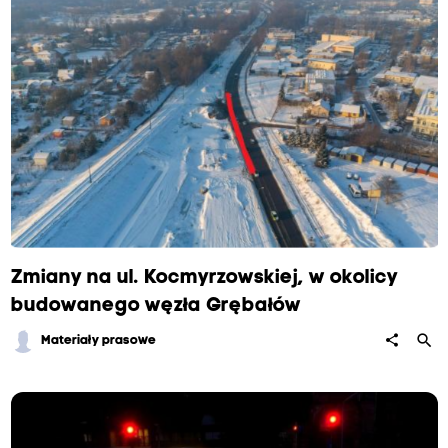
Zmiany na ul. Kocmyrzowskiej, w okolicy
budowanego węzła Grębałów
search
share
Materiały prasowe