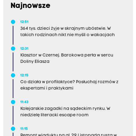
Najnowsze
12:51
364 tys. dzieci żyje w skrajnym ubóstwie. W
takich rodzinach nikt nie myśli o wakacjach
12:31
Klasztor w Czernej. Barokowa perła w sercu
Doliny Eliasza
12:15
Co działa w profilaktyce? Posłuchaj rozmów z
ekspertami i praktykami
11:43
Kolejarskie zagadki na sądeckim rynku. W
niedzielę literacki escape room
11:15
Remont wiaduktu na al. 29 Listopada rusza w