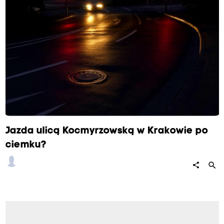
Jazda ulicą Kocmyrzowską w Krakowie po
ciemku?
search
share