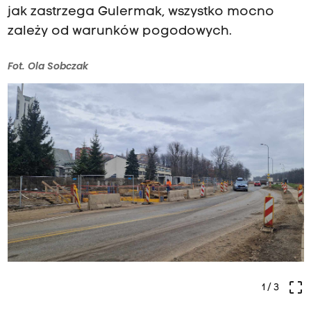
jak zastrzega Gulermak, wszystko mocno
zależy od warunków pogodowych.
Fot. Ola Sobczak
crop_free
1
/ 3