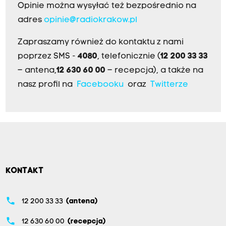
Opinie można wysyłać też bezpośrednio na
adres
opinie@radiokrakow.pl
Zapraszamy również do kontaktu z nami
poprzez SMS -
4080
, telefonicznie (
12 200 33 33
– antena,
12 630 60 00
– recepcja), a także na
nasz profil na
Facebooku
oraz
Twitterze
KONTAKT
phone
12 200 33 33
(antena)
phone
12 630 60 00
(recepcja)