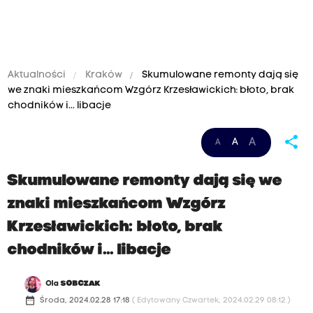
Aktualności
Kraków
Skumulowane remonty dają się
we znaki mieszkańcom Wzgórz Krzesławickich: błoto, brak
chodników i... libacje
share
A
A
A
Skumulowane remonty dają się we
znaki mieszkańcom Wzgórz
Krzesławickich: błoto, brak
chodników i... libacje
Ola
SOBCZAK
date_range
Środa, 2024.02.28 17:18
( Edytowany Czwartek, 2024.02.29 08:12 )