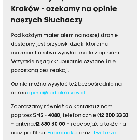
Kraków - czekamy na opinie
naszych Słuchaczy
Pod każdym materiałem na naszej stronie
dostępny jest przycisk, dzięki któremu
możecie Państwo wysyłać maile z opiniami.
Wszystkie będą skrupulatnie czytane i nie
pozostaną bez reakcji.
Opinie można wysyłać też bezpośrednio na
adres
opinie@radiokrakow.pl
Zapraszamy również do kontaktu z nami
poprzez SMS -
4080
, telefonicznie (
12 200 33 33
– antena,
12 630 60 00
– recepcja), a także na
nasz profil na
Facebooku
oraz
Twitterze