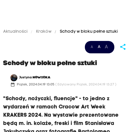
Aktualności
Kraków
Schody w bloku pełne sztuki
share
A
A
A
Schody w bloku pełne sztuki
Justyna
NOWICKA
date_range
Piątek, 2024.04.19 13:05
( Edytowany Piątek, 2024.04.19 13:27 )
"Schody, nożyczki, fluencje" - to jedno z
wydarzeń w ramach Cracow Art Week
KRAKERS 2024. Na wystawie prezentowane
będą m. in. kolaże, freski i film Stanisława
Jakubczyka oraz fotografie Bartolomeo