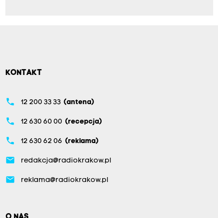
KONTAKT
phone
12 200 33 33
(antena)
phone
12 630 60 00
(recepcja)
phone
12 630 62 06
(reklama)
email
redakcja@radiokrakow.pl
email
reklama@radiokrakow.pl
O NAS