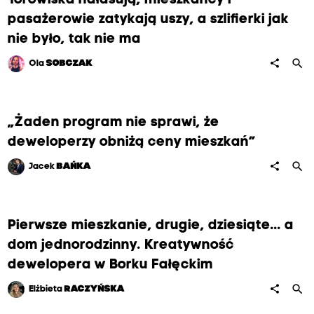
Torowiska hałasują, mieszkańcy i
pasażerowie zatykają uszy, a szlifierki jak
nie było, tak nie ma
search
share
Ola
SOBCZAK
„Żaden program nie sprawi, że
deweloperzy obniżą ceny mieszkań”
search
share
Jacek
BAŃKA
Pierwsze mieszkanie, drugie, dziesiąte... a
dom jednorodzinny. Kreatywność
dewelopera w Borku Fałęckim
search
share
Elżbieta
RACZYŃSKA