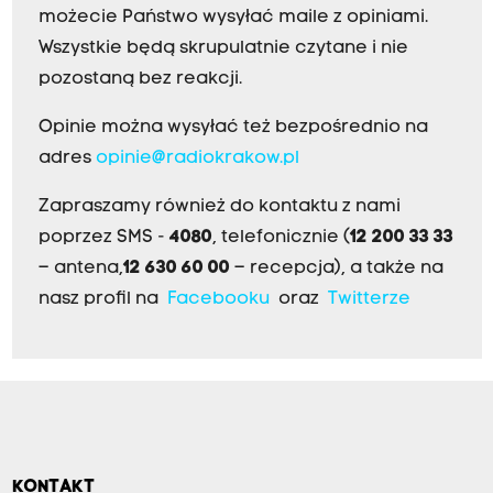
możecie Państwo wysyłać maile z opiniami.
Wszystkie będą skrupulatnie czytane i nie
pozostaną bez reakcji.
Opinie można wysyłać też bezpośrednio na
adres
opinie@radiokrakow.pl
Zapraszamy również do kontaktu z nami
poprzez SMS -
4080
, telefonicznie (
12 200 33 33
– antena,
12 630 60 00
– recepcja), a także na
nasz profil na
Facebooku
oraz
Twitterze
KONTAKT