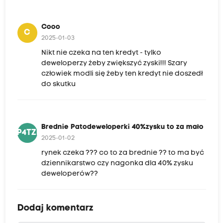
Cooo
C
2025-01-03
Nikt nie czeka na ten kredyt - tylko
deweloperzy żeby zwiększyć zyski!!! Szary
człowiek modli się żeby ten kredyt nie doszedł
do skutku
Brednie Patodeweloperki 40%zysku to za mało
BP4TZM
2025-01-02
rynek czeka ??? co to za brednie ?? to ma być
dziennikarstwo czy nagonka dla 40% zysku
deweloperów??
Dodaj komentarz