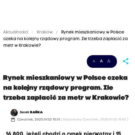
Aktualności
Kraków
Rynek mieszkaniowy w Polsce
czeka na kolejny rządowy program. Ile trzeba zapłacić za
metr w Krakowie?
share
A
A
A
Rynek mieszkaniowy w Polsce czeka
na kolejny rządowy program. Ile
trzeba zapłacić za metr w Krakowie?
Jacek
BAŃKA
date_range
Czwartek, 2025.01.02 15:31
( Edytowany Czwartek, 2025.01.02 15:43 )
„16 800, jeżeli chodzi o rynek pierwotny i 15