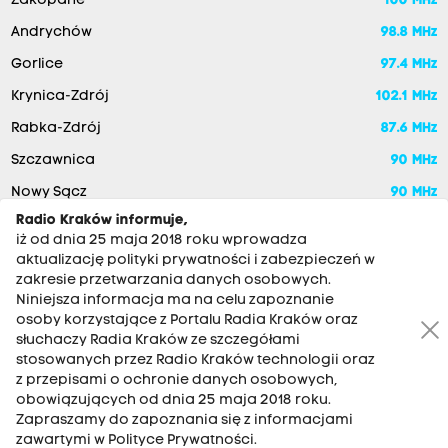
Zakopane
100 MHz
Andrychów
98.8 MHz
Gorlice
97.4 MHz
Krynica-Zdrój
102.1 MHz
Rabka-Zdrój
87.6 MHz
Szczawnica
90 MHz
Nowy Sącz
90 MHz
Radio Kraków informuje,
iż od dnia 25 maja 2018 roku wprowadza
aktualizację polityki prywatności i zabezpieczeń w
zakresie przetwarzania danych osobowych.
Niniejsza informacja ma na celu zapoznanie
osoby korzystające z Portalu Radia Kraków oraz
słuchaczy Radia Kraków ze szczegółami
stosowanych przez Radio Kraków technologii oraz
RADIO KRAKÓW SA. Aleja Juliusza Słowackiego 22, 30-007
z przepisami o ochronie danych osobowych,
Kraków
obowiązujących od dnia 25 maja 2018 roku.
Antena: 12 200 33 33
Zapraszamy do zapoznania się z informacjami
zawartymi w Polityce Prywatności.