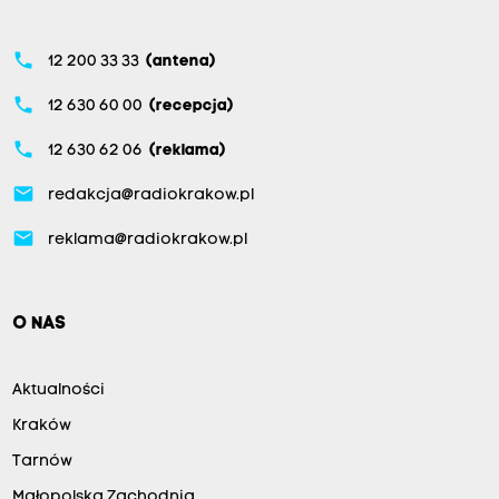
phone
12 200 33 33
(antena)
phone
12 630 60 00
(recepcja)
phone
12 630 62 06
(reklama)
email
redakcja@radiokrakow.pl
email
reklama@radiokrakow.pl
O NAS
Aktualności
Kraków
Tarnów
Małopolska Zachodnia