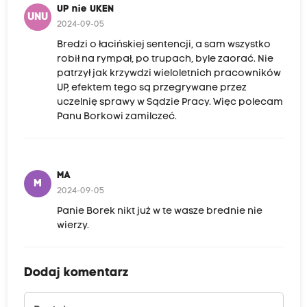
UP nie UKEN
UNU
2024-09-05
Bredzi o łacińskiej sentencji, a sam wszystko
robił na rympał, po trupach, byle zaorać. Nie
patrzył jak krzywdzi wieloletnich pracowników
UP, efektem tego są przegrywane przez
uczelnię sprawy w Sądzie Pracy. Więc polecam
Panu Borkowi zamilczeć.
MA
M
2024-09-05
Panie Borek nikt już w te wasze brednie nie
wierzy.
Dodaj komentarz