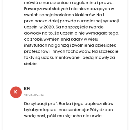
mówić o naruszeniach regulaminu i prawa.
Faworyzował słabych i nic nieznaczących w
swoich specjalnościach klakierów. No i
przeinacza dalej prawdę o tragicznej sytuacji
uczelni w 2020. Sa na szczęście twarde
dowody na to, że uczelnia nie wymagała tego,
co zrobil: wymienienia kadry w wielu
instytutach na gorszą i zwolnienia dziesiątek
profesorow i innych fachowców. Na szczęście
fakty są udokumentowane i będą mówiły za
siebie.
KM
K
2024-09-06
Do sytuacji prof. Borka i jego popleczników
byłabym lepsza inna sentencja: Póty dzban
wodę nosi, póki mu się ucho nie urwie.