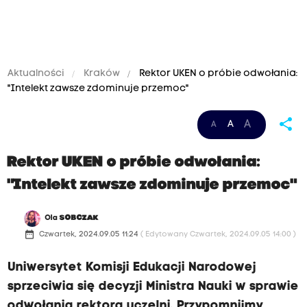
Aktualności
Kraków
Rektor UKEN o próbie odwołania:
"Intelekt zawsze zdominuje przemoc"
share
A
A
A
Rektor UKEN o próbie odwołania:
"Intelekt zawsze zdominuje przemoc"
Ola
SOBCZAK
date_range
Czwartek, 2024.09.05 11:24
( Edytowany Czwartek, 2024.09.05 14:00 )
Uniwersytet Komisji Edukacji Narodowej
sprzeciwia się decyzji Ministra Nauki w sprawie
odwołania rektora uczelni. Przypomnijmy,