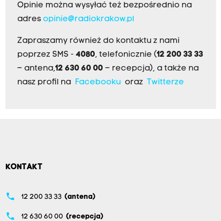
Opinie można wysyłać też bezpośrednio na
adres
opinie@radiokrakow.pl
Zapraszamy również do kontaktu z nami
poprzez SMS -
4080
, telefonicznie (
12 200 33 33
– antena,
12 630 60 00
– recepcja), a także na
nasz profil na
Facebooku
oraz
Twitterze
KONTAKT
phone
12 200 33 33
(antena)
phone
12 630 60 00
(recepcja)