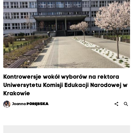
Kontrowersje wokół wyborów na rektora
Uniwersytetu Komisji Edukacji Narodowej w
Krakowie
search
share
Joanna
PORĘBSKA