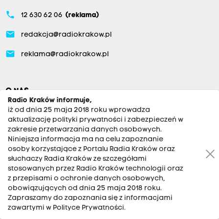
phone
12 630 62 06
(reklama)
email
redakcja@radiokrakow.pl
email
reklama@radiokrakow.pl
O NAS
Radio Kraków informuje,
iż od dnia 25 maja 2018 roku wprowadza
aktualizację polityki prywatności i zabezpieczeń w
Aktualności
zakresie przetwarzania danych osobowych.
Kraków
Niniejsza informacja ma na celu zapoznanie
osoby korzystające z Portalu Radia Kraków oraz
Tarnów
słuchaczy Radia Kraków ze szczegółami
Małopolska Zachodnia
stosowanych przez Radio Kraków technologii oraz
z przepisami o ochronie danych osobowych,
Nowy Sącz
obowiązujących od dnia 25 maja 2018 roku.
Zapraszamy do zapoznania się z informacjami
Podhale
zawartymi w Polityce Prywatności.
Gorlice