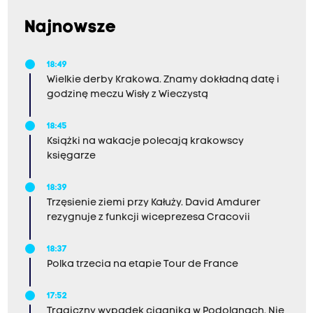
Najnowsze
18:49
Wielkie derby Krakowa. Znamy dokładną datę i
godzinę meczu Wisły z Wieczystą
18:45
Książki na wakacje polecają krakowscy
księgarze
18:39
Trzęsienie ziemi przy Kałuży. David Amdurer
rezygnuje z funkcji wiceprezesa Cracovii
18:37
Polka trzecia na etapie Tour de France
17:52
Tragiczny wypadek ciągnika w Podolanach. Nie