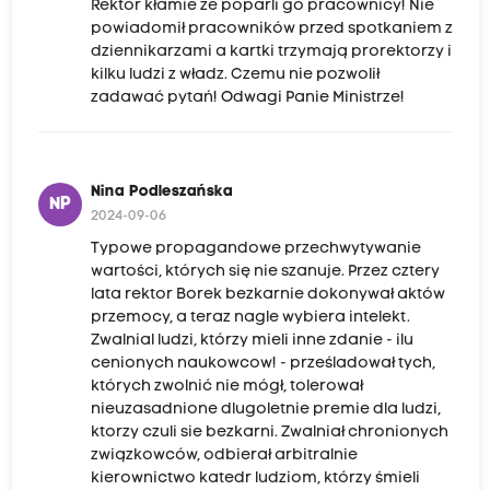
Rektor kłamie ze poparli go pracownicy! Nie
powiadomił pracowników przed spotkaniem z
dziennikarzami a kartki trzymają prorektorzy i
kilku ludzi z władz. Czemu nie pozwolił
zadawać pytań! Odwagi Panie Ministrze!
Nina Podleszańska
NP
2024-09-06
Typowe propagandowe przechwytywanie
wartości, których się nie szanuje. Przez cztery
lata rektor Borek bezkarnie dokonywał aktów
przemocy, a teraz nagle wybiera intelekt.
Zwalnial ludzi, którzy mieli inne zdanie - ilu
cenionych naukowcow! - prześladował tych,
których zwolnić nie mógł, tolerował
nieuzasadnione dlugoletnie premie dla ludzi,
ktorzy czuli sie bezkarni. Zwalniał chronionych
związkowców, odbierał arbitralnie
kierownictwo katedr ludziom, którzy śmieli