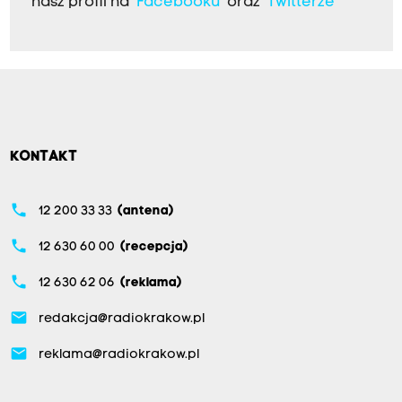
nasz profil na
Facebooku
oraz
Twitterze
KONTAKT
phone
12 200 33 33
(antena)
phone
12 630 60 00
(recepcja)
phone
12 630 62 06
(reklama)
email
redakcja@radiokrakow.pl
email
reklama@radiokrakow.pl