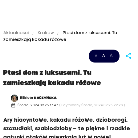
Aktualności
Kraków
Ptasi dom z luksusami. Tu
zamieszkają kakadu różowe
share
A
A
A
Ptasi dom z luksusami. Tu
zamieszkają kakadu różowe
Elżbieta
RACZYŃSKA
date_range
Środa, 2024.09.25 17:47
( Edytowany Środa, 2024.09.25 22:28 )
Ary hiacyntowe, kakadu różowe, dzioborogi,
szczudłaki, szablodzioby – te piękne i rzadkie
gatunki ptaków mieszkają już w nowej