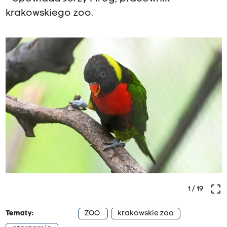
krakowskiego zoo.
crop_free
1
/ 19
Tematy:
ZOO
krakowskie zoo