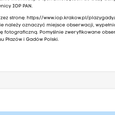
wnicy IOP PAN.
zez stronę:
https://www.iop.krakow.pl/plazygady
e należy oznaczyć miejsce obserwacji, wypełni
ję fotograficzną. Pomyślnie zweryfikowane obs
u Płazów i Gadów Polski.