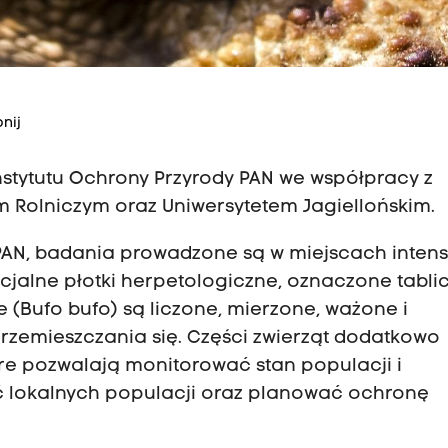
nij
stytutu Ochrony Przyrody PAN we współpracy z
em Rolniczym oraz Uniwersytetem Jagiellońskim.
 PAN, badania prowadzone są w miejscach inten
cjalne płotki herpetologiczne, oznaczone tabli
 (Bufo bufo) są liczone, mierzone, ważone i
rzemieszczania się. Części zwierząt dodatkowo
re pozwalają monitorować stan populacji i
ść lokalnych populacji oraz planować ochronę