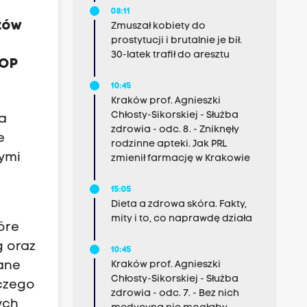
08:11
zów
Zmuszał kobiety do
prostytucji i brutalnie je bił.
30-latek trafił do aresztu
IOP
10:45
Kraków prof. Agnieszki
Chłosty-Sikorskiej - Służba
ia
zdrowia - odc. 8. - Zniknęły
e
rodzinne apteki. Jak PRL
cymi
zmienił farmację w Krakowie
15:05
Dieta a zdrowa skóra. Fakty,
mity i to, co naprawdę działa
tóre
g oraz
10:45
Kraków prof. Agnieszki
iane
Chłosty-Sikorskiej - Służba
 czego
zdrowia - odc. 7. - Bez nich
ych