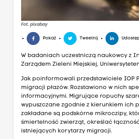
Fot. pixabay
Pokaż
Tweetnij
Udostęp
W badaniach uczestniczą naukowcy z In
Zarządem Zieleni Miejskiej, Uniwersytet
Jak poinformowali przedstawiciele IOP
migracji płazów. Rozstawiono w nich spe
informacyjnymi. Migrujące ropuchy szare
wypuszczane zgodnie z kierunkiem ich p
zakładane są podskórne mikroczipy, któ
śmiertelność zwierząt, określać łączno
istniejących korytarzy migracji.