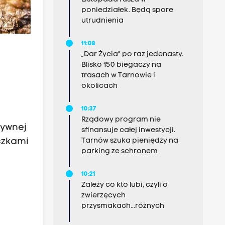
poniedziałek. Będą spore
utrudnienia
11:08
„Dar Życia” po raz jedenasty.
Blisko 150 biegaczy na
trasach w Tarnowie i
okolicach
10:37
Rządowy program nie
sywnej
sfinansuje całej inwestycji.
czkami
Tarnów szuka pieniędzy na
parking ze schronem
10:21
Zależy co kto lubi, czyli o
zwierzęcych
przysmakach...różnych