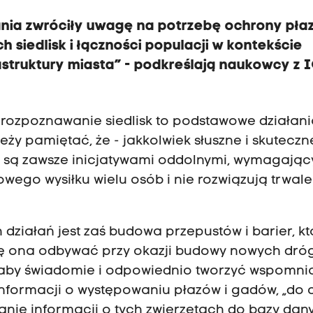
nia zwróciły uwagę na potrzebę ochrony pła
 siedlisk i łączności populacji w kontekście
astruktury miasta” - podkreślają naukowcy z 
i rozpoznawanie siedlisk to podstawowe działan
leży pamiętać, że - jakkolwiek słuszne i skuteczn
- są zawsze inicjatywami oddolnymi, wymagają
wego wysiłku wielu osób i nie rozwiązują trwale
h działań jest zaś budowa przepustów i barier, k
ię ona odbywać przy okazji budowy nowych dró
, aby świadomie i odpowiednio tworzyć wspomn
informacji o występowaniu płazów i gadów, „do
ie informacji o tych zwierzętach do bazy dan