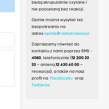
będą skrupulatnie czytane i
nie pozostaną bez reakcji.
Opinie można wysyłać też
bezpośrednio na
adres
opinie@radiokrakow.pl
Zapraszamy również do
kontaktu z nami poprzez SMS -
4080
, telefonicznie (
12 200 33
33
– antena,
12 630 60 00
–
recepcja), a także na nasz
profil na
Facebooku
oraz
Twitterze