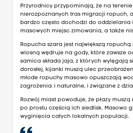
Przyrodnicy przypominają, że na terenie
nierozpoznanych tras migracji ropuch, al
bardzo często dochodzi do oddzielania i
masowych miejsc zimowania, a także niszc
Ropucha szara jest największą ropuchą 
wiosną wędruje na gody, które zawsze o
samica składa jaja, z których wylęgają si
dorosłej, kijanki muszą ulec przeobraże
młode ropuchy masowo opuszczają wodę
zagrożenia: i naturalne, i związane z dzi
Rozwój miast powoduje, że płazy muszą m
po prostu częścią ich siedlisk. Masowo
wyginięcia całych lokalnych populacji.