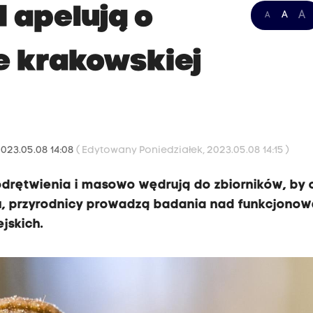
 apelują o
A
A
A
e krakowskiej
2023.05.08 14:08
( Edytowany Poniedziałek, 2023.05.08 14:15 )
odrętwienia i masowo wędrują do zbiorników, by
oku, przyrodnicy prowadzą badania nad funkcjono
jskich.