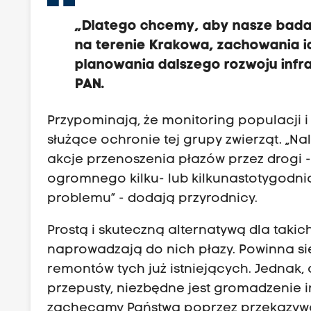
„Dlatego chcemy, aby nasze bada
na terenie Krakowa, zachowania ich
planowania dalszego rozwoju infr
PAN.
Przypominają, że monitoring populacji 
służące ochronie tej grupy zwierząt. „Na
akcje przenoszenia płazów przez drogi 
ogromnego kilku- lub kilkunastotygodnio
problemu” - dodają przyrodnicy.
Prostą i skuteczną alternatywą dla takic
naprowadzają do nich płazy. Powinna s
remontów tych już istniejących. Jednak
przepusty, niezbędne jest gromadzenie 
zachęcamy Państwa poprzez przekazywan