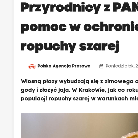
Przyrodnicy z PAN
pomoc w ochroni
ropuchy szarej
date_range
Polska Agencja Prasowa
Poniedziałek, 
Wiosną płazy wybudzają się z zimowego 
gody i złożyć jaja. W Krakowie, jak co r
populacji ropuchy szarej w warunkach mie