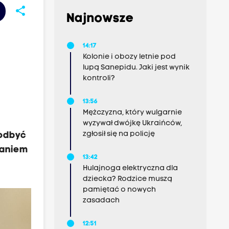
share
Najnowsze
14:17
Kolonie i obozy letnie pod
lupą Sanepidu. Jaki jest wynik
kontroli?
13:56
Mężczyzna, który wulgarnie
wyzywał dwójkę Ukraińców,
zgłosił się na policję
 odbyć
waniem
13:42
Hulajnoga elektryczna dla
dziecka? Rodzice muszą
pamiętać o nowych
zasadach
12:51