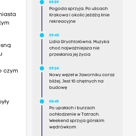
09:59
Pogoda sprzyja. Po ulicach
miasta
Krakowa i okolic jeżdżą linie
rekreacyjne
 tym
09:40
Lidia Grychtołówna. Muzyka
esną
choć najważniejsza nie
u
przesłania jej życia
09:24
po czym
Nowy węzeł w Jaworniku coraz
bliżej. Jest 10 chętnych na
budowę
były
08:45
Po upałach i burzach
ochłodzenie w Tatrach.
Weekend sprzyja górskim
wędrówkom