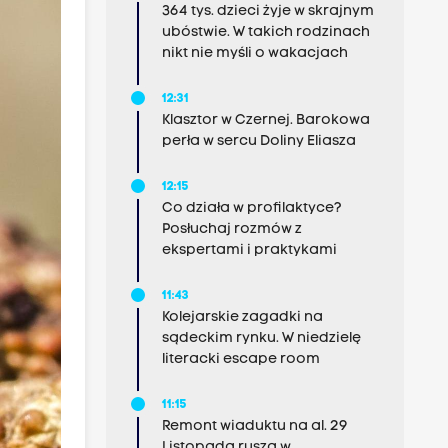
364 tys. dzieci żyje w skrajnym
ubóstwie. W takich rodzinach
nikt nie myśli o wakacjach
12:31
Klasztor w Czernej. Barokowa
perła w sercu Doliny Eliasza
12:15
Co działa w profilaktyce?
Posłuchaj rozmów z
ekspertami i praktykami
11:43
Kolejarskie zagadki na
sądeckim rynku. W niedzielę
literacki escape room
11:15
Remont wiaduktu na al. 29
Listopada rusza w