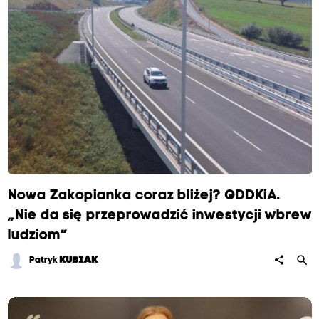
Nowa Zakopianka coraz bliżej? GDDKiA.
„Nie da się przeprowadzić inwestycji wbrew
ludziom”
search
share
Patryk
KUBIAK