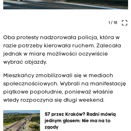
crop_free
1
/ 18
Oba protesty nadzorowała policja, która w
razie potrzeby kierowała ruchem. Zalecała
jednak w miarę możliwości oczywiście
wybrać objazdy.
Mieszkańcy zmobilizowali się w mediach
społecznościowych. Wybrali na manifestację
piątkowe popołudnie, ponieważ właśnie
wtedy rozpoczyna się długi weekend.
S7 przez Kraków? Radni mówią
jednym głosem: Nie ma na to
zgody