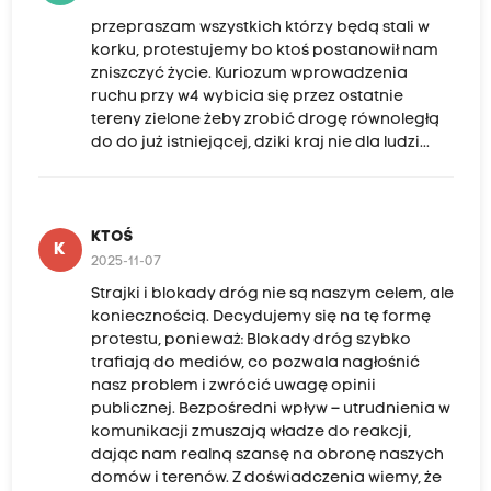
przepraszam wszystkich którzy będą stali w
korku, protestujemy bo ktoś postanowił nam
zniszczyć życie. Kuriozum wprowadzenia
ruchu przy w4 wybicia się przez ostatnie
tereny zielone żeby zrobić drogę równoległą
do do już istniejącej, dziki kraj nie dla ludzi...
KTOŚ
K
2025-11-07
Strajki i blokady dróg nie są naszym celem, ale
koniecznością. Decydujemy się na tę formę
protestu, ponieważ: Blokady dróg szybko
trafiają do mediów, co pozwala nagłośnić
nasz problem i zwrócić uwagę opinii
publicznej. Bezpośredni wpływ – utrudnienia w
komunikacji zmuszają władze do reakcji,
dając nam realną szansę na obronę naszych
domów i terenów. Z doświadczenia wiemy, że