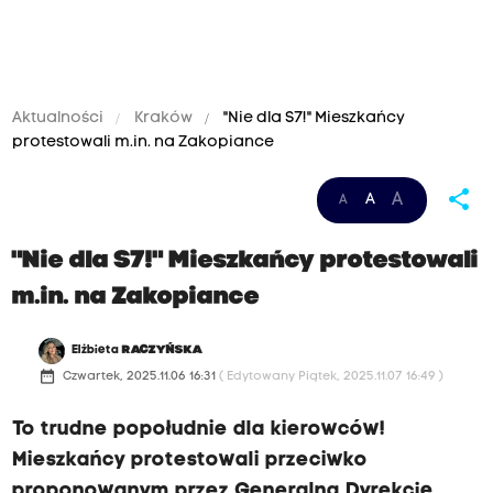
Aktualności
Kraków
"Nie dla S7!" Mieszkańcy
protestowali m.in. na Zakopiance
share
A
A
A
"Nie dla S7!" Mieszkańcy protestowali
m.in. na Zakopiance
Elżbieta
RACZYŃSKA
date_range
Czwartek, 2025.11.06 16:31
( Edytowany Piątek, 2025.11.07 16:49 )
To trudne popołudnie dla kierowców!
Mieszkańcy protestowali przeciwko
proponowanym przez Generalną Dyrekcję