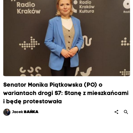
Senator Monika Piątkowska (PO) o
wariantach drogi S7: Stanę z mieszkańcami
i będę protestowała
search
share
Jacek
BAŃKA