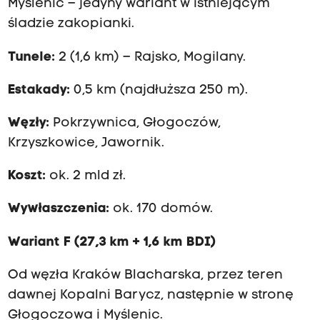
Myślenic – jedyny wariant w istniejącym
śladzie zakopianki.
Tunele:
2 (1,6 km) – Rajsko, Mogilany.
Estakady:
0,5 km (najdłuższa 250 m).
Węzły:
Pokrzywnica, Głogoczów,
Krzyszkowice, Jawornik.
Koszt:
ok. 2 mld zł.
Wywłaszczenia:
ok. 170 domów.
Wariant F (27,3 km + 1,6 km BDI)
Od węzła Kraków Blacharska, przez teren
dawnej Kopalni Barycz, następnie w stronę
Głogoczowa i Myślenic.