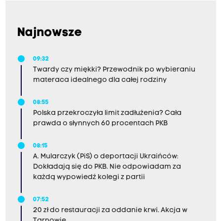
Najnowsze
09:32
Twardy czy miękki? Przewodnik po wybieraniu
materaca idealnego dla całej rodziny
08:55
Polska przekroczyła limit zadłużenia? Cała
prawda o słynnych 60 procentach PKB
08:15
A. Mularczyk (PiS) o deportacji Ukraińców:
Dokładają się do PKB. Nie odpowiadam za
każdą wypowiedź kolegi z partii
07:52
20 zł do restauracji za oddanie krwi. Akcja w
Tarnowie