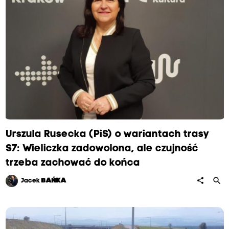
Urszula Rusecka (PiS) o wariantach trasy
S7: Wieliczka zadowolona, ale czujność
trzeba zachować do końca
search
share
Jacek
BAŃKA