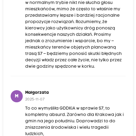
w normalnym trybie nikt nie słucha głosu
mieszkańców, mimo że często to właśnie my
przedstawiamy lepsze i bardziej racjonalne
propozycje rozwiązań. Rozumiemy, że
kierowcy jako użytkownicy dróg ponoszą
konsekwencje naszych działań. Prosimy
jednak o zrozumienie i wsparcie, bo my –
mieszkańcy terenów objętych planowaną
trasą S7 – będziemy ponosić skutki błędnych
decyzji władz przez całe życie, nie tylko przez
dwie godziny spędzone w korku.
Małgorzata
M
2025-11-07
To co wymyśliła GDDKiA w sprawie S7, to
kompletny absurd. Zarówno dla Krakowa jak i
gmin na jego południu. Doprowadzi to do
zniszczenia środowiska i wielu tragedii
ludzkich,