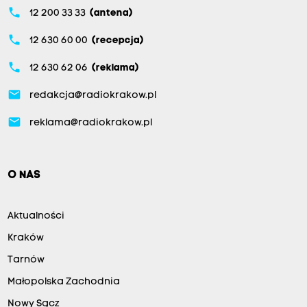
phone
12 200 33 33
(antena)
phone
12 630 60 00
(recepcja)
phone
12 630 62 06
(reklama)
email
redakcja@radiokrakow.pl
email
reklama@radiokrakow.pl
O NAS
Aktualności
Kraków
Tarnów
Małopolska Zachodnia
Nowy Sącz