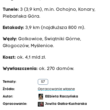
Tunele:
3 (3,9 km), m.in. Ochojno, Konary,
Plebańska Góra.
Estakady:
3,9 km (najdłuższa 800 m).
Węzły:
Golkowice, Świątniki Górne,
Głogoczów, Myślenice.
Koszt:
ok. 4,1 mld zł.
Wywłaszczenia:
ok. 270 domów.
Tematy:
S7
Źródło:
Opracowanie własne
Autor:
Elżbieta Raczyńska
Opracowanie:
Jowita Gałka-Kucharska