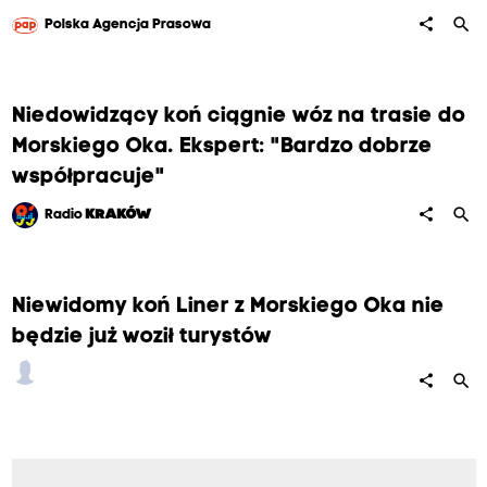
search
share
Polska Agencja Prasowa
Niedowidzący koń ciągnie wóz na trasie do
Morskiego Oka. Ekspert: "Bardzo dobrze
współpracuje"
search
share
Radio
KRAKÓW
Niewidomy koń Liner z Morskiego Oka nie
będzie już woził turystów
search
share