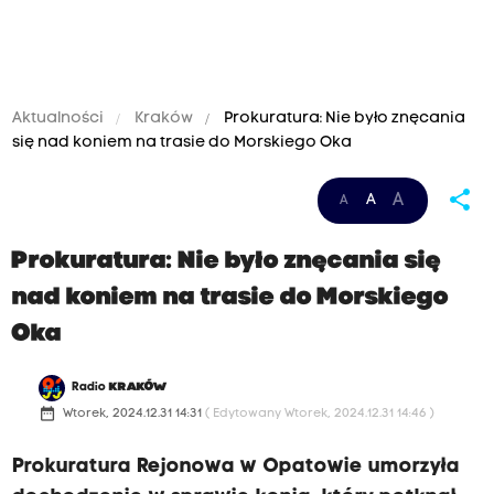
Aktualności
Kraków
Prokuratura: Nie było znęcania
się nad koniem na trasie do Morskiego Oka
share
A
A
A
Prokuratura: Nie było znęcania się
nad koniem na trasie do Morskiego
Oka
Radio
KRAKÓW
date_range
Wtorek, 2024.12.31 14:31
( Edytowany Wtorek, 2024.12.31 14:46 )
Prokuratura Rejonowa w Opatowie umorzyła