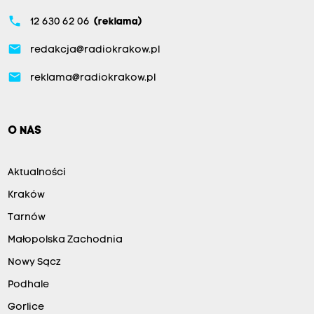
phone
12 630 62 06
(reklama)
email
redakcja@radiokrakow.pl
email
reklama@radiokrakow.pl
O NAS
Aktualności
Kraków
Tarnów
Małopolska Zachodnia
Nowy Sącz
Podhale
Gorlice