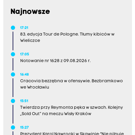
Najnowsze
17:21
83. edycja Tour de Pologne. Tłumy kibiców w
Wieliczce
17:05
Notowanie nr 1628 z 09.08.2026 r.
16:48
Cracovia bezzębna w ofensywie. Bezbramkowo
we Wrocławiu
15:51
Twierdza przy Reymonta pęka w szwach. Kolejny
„Sold Out” na meczu Wisły Kraków
15:27
Prezydent Karol Nawrocki w Skawinie: "Nie pilnuję