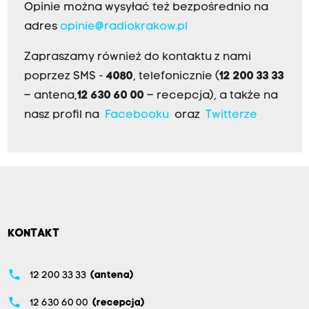
Opinie można wysyłać też bezpośrednio na
adres
opinie@radiokrakow.pl
Zapraszamy również do kontaktu z nami
poprzez SMS -
4080
, telefonicznie (
12 200 33 33
– antena,
12 630 60 00
– recepcja), a także na
nasz profil na
Facebooku
oraz
Twitterze
KONTAKT
phone
12 200 33 33
(antena)
phone
12 630 60 00
(recepcja)