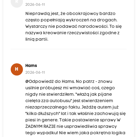
R
2026-06-11
Nieprawdą jest, że obcokrajowcy bardzo
często popełniają wykroczeń na drogach.
Wystarczy nie podawać narodowości. To się
nazywa kreowanie rzeczywistości zgodne z
linią partii.
Hams
H
2026-06-11
@Odpowiedź do Hams. No patrz - znowu
usilnie próbujesz mi wmawiać coś, czego
nigdy nie stwierdziłem. "włażą jak pijane
cielęta zza autobusu" jest stwierdzeniem
niezaprzeczalnego faktu. Jeżdżę autem już
"kilka dłuższych" lat i tak właśnie zachowują się
piesi in genere. Takie postawienie sprawy W
ŻADNYM RAZIE nie usprawiedliwia sprawcy
tego wypadku! Nie wiem jaka pokrętna logika