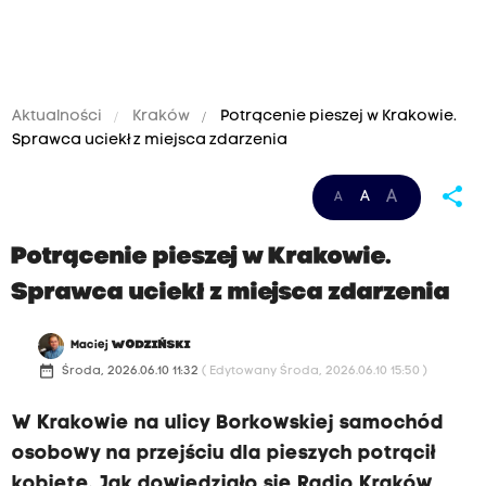
Aktualności
Kraków
Potrącenie pieszej w Krakowie.
Sprawca uciekł z miejsca zdarzenia
share
A
A
A
Potrącenie pieszej w Krakowie.
Sprawca uciekł z miejsca zdarzenia
Maciej
WODZIŃSKI
date_range
Środa, 2026.06.10 11:32
( Edytowany Środa, 2026.06.10 15:50 )
W Krakowie na ulicy Borkowskiej samochód
osobowy na przejściu dla pieszych potrącił
kobietę. Jak dowiedziało się Radio Kraków,