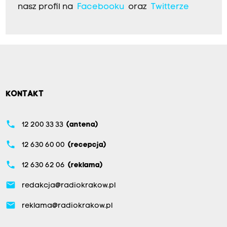
nasz profil na
Facebooku
oraz
Twitterze
KONTAKT
phone
12 200 33 33
(antena)
phone
12 630 60 00
(recepcja)
phone
12 630 62 06
(reklama)
email
redakcja@radiokrakow.pl
email
reklama@radiokrakow.pl