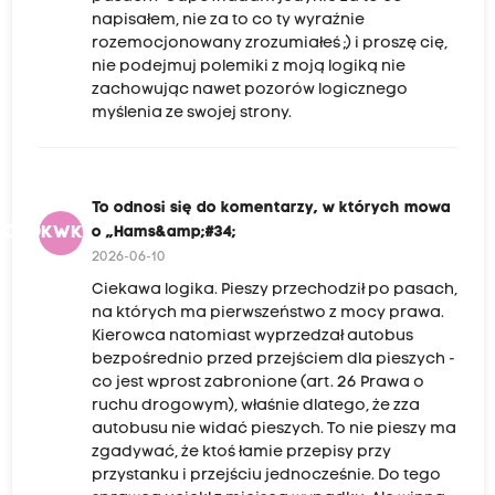
napisałem, nie za to co ty wyraźnie
rozemocjonowany zrozumiałeś ;) i proszę cię,
nie podejmuj polemiki z moją logiką nie
zachowując nawet pozorów logicznego
myślenia ze swojej strony.
To odnosi się do komentarzy, w których mowa
TOSDKWKMO�
o „Hams&amp;#34;
2026-06-10
Ciekawa logika. Pieszy przechodził po pasach,
na których ma pierwszeństwo z mocy prawa.
Kierowca natomiast wyprzedzał autobus
bezpośrednio przed przejściem dla pieszych -
co jest wprost zabronione (art. 26 Prawa o
ruchu drogowym), właśnie dlatego, że zza
autobusu nie widać pieszych. To nie pieszy ma
zgadywać, że ktoś łamie przepisy przy
przystanku i przejściu jednocześnie. Do tego