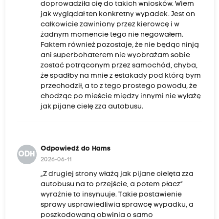
doprowadziła cię do takich wniosków. Wiem
jak wyglądał ten konkretny wypadek. Jest on
całkowicie zawiniony przez kierowcę i w
żadnym momencie tego nie negowałem.
Faktem również pozostaje, że nie będąc ninją
ani superbohaterem nie wyobrażam sobie
zostać potrąconym przez samochód, chyba,
że spadłby na mnie z estakady pod którą bym
przechodził, a to z tego prostego powodu, że
chodząc po mieście między innymi nie wyłażę
jak pijane cielę zza autobusu.
Odpowiedź do Hams
ODH
2026-06-11
„Z drugiej strony włażą jak pijane cielęta zza
autobusu na to przejście, a potem płacz”
wyraźnie to insynuuje. Takie postawienie
sprawy usprawiedliwia sprawcę wypadku, a
poszkodowaną obwinia o samo