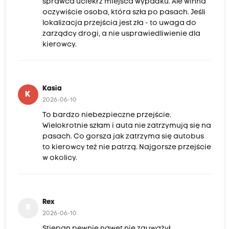
sprawca uciekł z miejsca wypadku. Ale winna
oczywiście osoba, która szła po pasach. Jeśli
lokalizacja przejścia jest zła - to uwaga do
zarządcy drogi, a nie usprawiedliwienie dla
kierowcy.
Kasia
K
2026-06-10
To bardzo niebezpieczne przejście.
Wielokrotnie szłam i auta nie zatrzymują się na
pasach. Co gorsza jak zatrzyma się autobus
to kierowcy też nie patrzą. Najgorsze przejście
w okolicy.
Rex
R
2026-06-10
Stiepan pewnie nawet nie zauważył