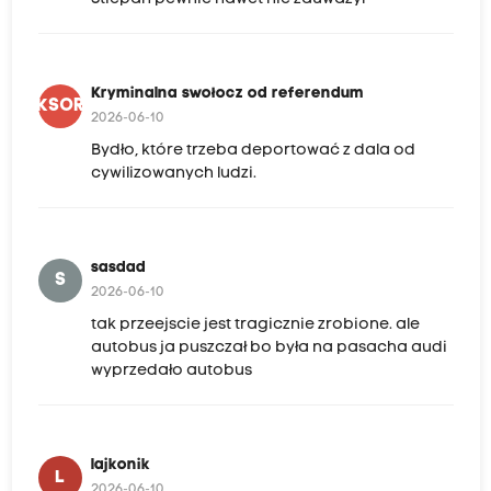
Kryminalna swołocz od referendum
KSOR
2026-06-10
Bydło, które trzeba deportować z dala od
cywilizowanych ludzi.
sasdad
S
2026-06-10
tak przeejscie jest tragicznie zrobione. ale
autobus ja puszczał bo była na pasacha audi
wyprzedało autobus
lajkonik
L
2026-06-10