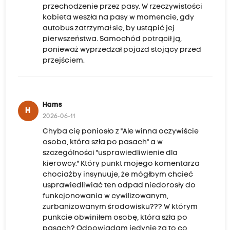
przechodzenie przez pasy. W rzeczywistości
kobieta weszła na pasy w momencie, gdy
autobus zatrzymał się, by ustąpić jej
pierwszeństwa. Samochód potrącił ją,
ponieważ wyprzedzał pojazd stojący przed
przejściem.
Hams
H
2026-06-11
Chyba cię poniosło z "Ale winna oczywiście
osoba, która szła po pasach" a w
szczególności "usprawiedliwienie dla
kierowcy." Który punkt mojego komentarza
chociażby insynuuje, że mógłbym chcieć
usprawiedliwiać ten odpad niedorosły do
funkcjonowania w cywilizowanym,
zurbanizowanym środowisku??? W którym
punkcie obwiniłem osobę, która szła po
pasach? Odpowiadam jedynie za to co