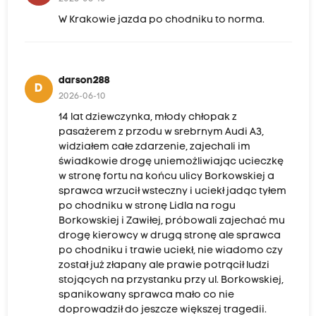
W Krakowie jazda po chodniku to norma.
darson288
D
2026-06-10
14 lat dziewczynka, młody chłopak z
pasażerem z przodu w srebrnym Audi A3,
widziałem całe zdarzenie, zajechali im
świadkowie drogę uniemożliwiając ucieczkę
w stronę fortu na końcu ulicy Borkowskiej a
sprawca wrzucił wsteczny i uciekł jadąc tyłem
po chodniku w stronę Lidla na rogu
Borkowskiej i Zawiłej, próbowali zajechać mu
drogę kierowcy w drugą stronę ale sprawca
po chodniku i trawie uciekł, nie wiadomo czy
został już złapany ale prawie potrącił ludzi
stojących na przystanku przy ul. Borkowskiej,
spanikowany sprawca mało co nie
doprowadził do jeszcze większej tragedii.