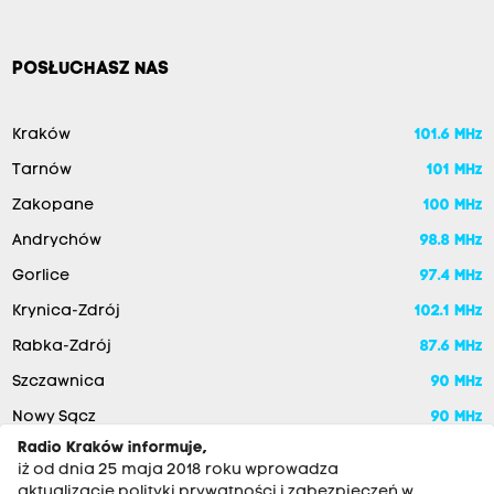
POSŁUCHASZ NAS
Kraków
101.6 MHz
Tarnów
101 MHz
Zakopane
100 MHz
Andrychów
98.8 MHz
Gorlice
97.4 MHz
Krynica-Zdrój
102.1 MHz
Rabka-Zdrój
87.6 MHz
Szczawnica
90 MHz
Nowy Sącz
90 MHz
Radio Kraków informuje,
iż od dnia 25 maja 2018 roku wprowadza
aktualizację polityki prywatności i zabezpieczeń w