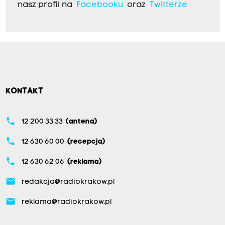
nasz profil na
Facebooku
oraz
Twitterze
KONTAKT
phone
12 200 33 33
(antena)
phone
12 630 60 00
(recepcja)
phone
12 630 62 06
(reklama)
email
redakcja@radiokrakow.pl
email
reklama@radiokrakow.pl