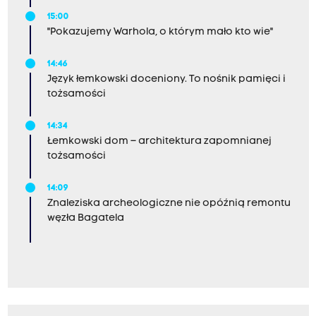
15:00
"Pokazujemy Warhola, o którym mało kto wie"
14:46
Język łemkowski doceniony. To nośnik pamięci i
tożsamości
14:34
Łemkowski dom – architektura zapomnianej
tożsamości
14:09
Znaleziska archeologiczne nie opóźnią remontu
węzła Bagatela