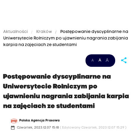
Aktualności
Kraków
Postępowanie dyscyplinarne na
Uniwersytecie Rolniczym po ujawnieniu nagrania zabijania
karpia na zajęciach ze studentami
share
A
A
A
Postępowanie dyscyplinarne na
Uniwersytecie Rolniczym po
ujawnieniu nagrania zabijania karpia
na zajęciach ze studentami
Polska Agencja Prasowa
date_range
Czwartek, 2023.12.07 15:18
( Edytowany Czwartek, 2023.12.07 15:29 )