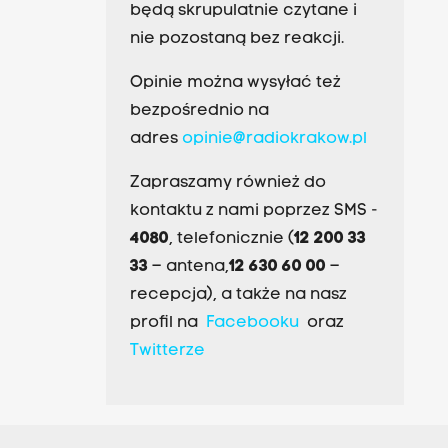
będą skrupulatnie czytane i
nie pozostaną bez reakcji.
Opinie można wysyłać też
bezpośrednio na
adres
opinie@radiokrakow.pl
Zapraszamy również do
kontaktu z nami poprzez SMS -
4080
, telefonicznie (
12 200 33
33
– antena,
12 630 60 00
–
recepcja), a także na nasz
profil na
Facebooku
oraz
Twitterze