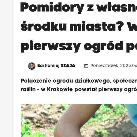
Pomidory z własn
środku miasta? 
pierwszy ogród 
date_range
Bartłomiej
ZIAJA
Poniedziałek, 2025.06
Połączenie ogrodu działkowego, społeczn
roślin - w Krakowie powstał pierwszy ogr