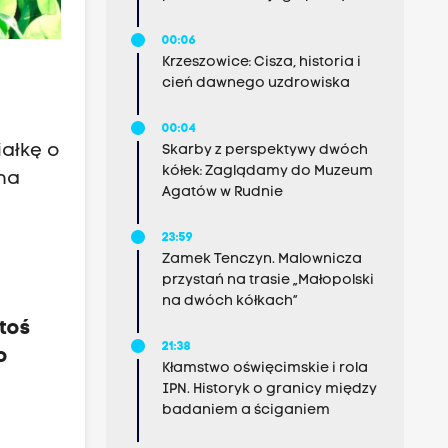
00:06
Krzeszowice: Cisza, historia i
cień dawnego uzdrowiska
00:04
iałkę o
Skarby z perspektywy dwóch
kółek: Zaglądamy do Muzeum
na
Agatów w Rudnie
23:59
Zamek Tenczyn. Malownicza
przystań na trasie „Małopolski
m
na dwóch kółkach”
toś
21:38
o
Kłamstwo oświęcimskie i rola
IPN. Historyk o granicy między
badaniem a ściganiem