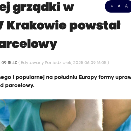
ej grządki w
A
A
A
W Krakowie powstał
parcelowy
.09 15:40
( Edytowany Poniedziałek, 2025.06.09 16:05 )
ego i popularnej na południu Europy formy upra
ód parcelowy.