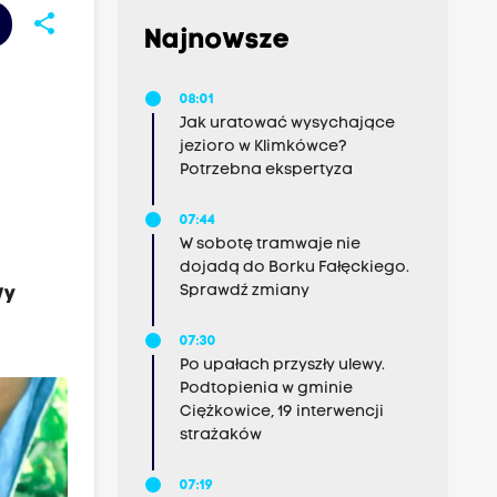
share
Najnowsze
08:01
Jak uratować wysychające
jezioro w Klimkówce?
Potrzebna ekspertyza
07:44
W sobotę tramwaje nie
dojadą do Borku Fałęckiego.
Sprawdź zmiany
wy
07:30
Po upałach przyszły ulewy.
Podtopienia w gminie
Ciężkowice, 19 interwencji
strażaków
07:19