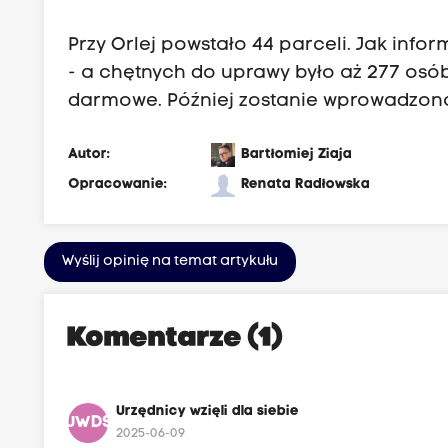
Przy Orlej powstało 44 parceli. Jak infor
- a chętnych do uprawy było aż 277 osó
darmowe. Później zostanie wprowadzona
Autor:
Bartłomiej Ziaja
Opracowanie:
Renata Radłowska
Wyślij opinię na temat artykułu
Komentarze (1)
Urzędnicy wzięli dla siebie
UWDS
2025-06-09