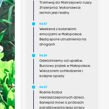
Tramwaj do Mistrzejowic ruszy
31 sierpnia. Wykonawca:
termin jest realny
06:57
Weekend z kolarskimi
emocjami w Małopolsce.
Będą spore utrudnienia na
drogach
06:29
Odetchniemy od upałów.
Burzowy piątek w Małopolsce.
Wieczorem ochłodzenie i
kolejne opady
06:07
Rośnie liczba
niezaszczepionych dzieci.
Sanepid mówi o próbach
paraliżowania jego pracy