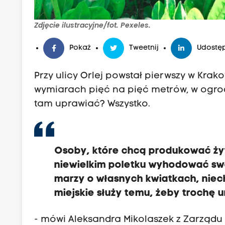
Zdjęcie ilustracyjne/fot. Pexeles.
Pokaż
Tweetnij
Udostęp
Przy ulicy Orlej powstał pierwszy w Kr
wymiarach pięć na pięć metrów, w ogro
tam uprawiać? Wszystko.
Osoby, które chcą produkować żyw
niewielkim poletku wyhodować swo
marzy o własnych kwiatkach, niech 
miejskie służy temu, żeby trochę 
- mówi Aleksandra Mikolaszek z Zarządu Zi