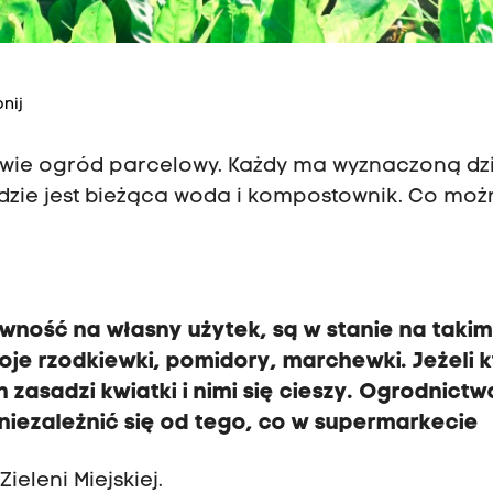
nij
akowie ogród parcelowy. Każdy ma wyznaczoną dz
dzie jest bieżąca woda i kompostownik. Co moż
ność na własny użytek, są w stanie na taki
je rzodkiewki, pomidory, marchewki. Jeżeli k
zasadzi kwiatki i nimi się cieszy. Ogrodnictw
uniezależnić się od tego, co w supermarkecie
eleni Miejskiej.