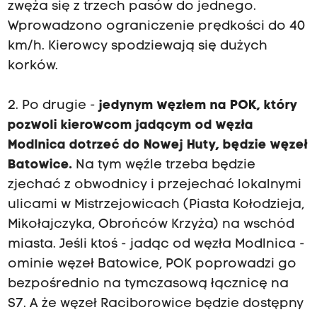
zwęża się z trzech pasów do jednego.
Wprowadzono ograniczenie prędkości do 40
km/h. Kierowcy spodziewają się dużych
korków.
2. Po drugie -
jedynym węzłem na POK, który
pozwoli kierowcom jadącym od węzła
Modlnica dotrzeć do Nowej Huty, będzie węzeł
Batowice.
Na tym węźle trzeba będzie
zjechać z obwodnicy i przejechać lokalnymi
ulicami w Mistrzejowicach (Piasta Kołodzieja,
Mikołajczyka, Obrońców Krzyża) na wschód
miasta. Jeśli ktoś - jadąc od węzła Modlnica -
ominie węzeł Batowice, POK poprowadzi go
bezpośrednio na tymczasową łącznicę na
S7. A że węzeł Raciborowice będzie dostępny