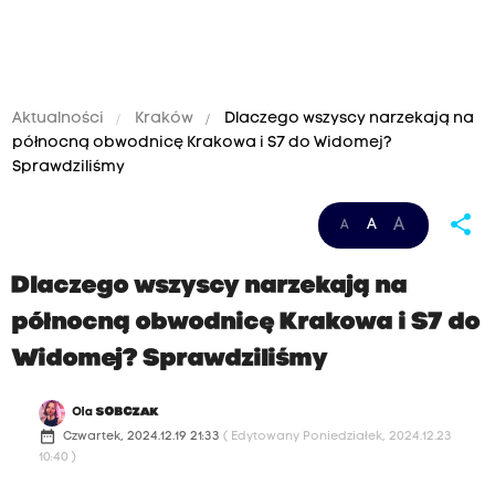
Aktualności
Kraków
Dlaczego wszyscy narzekają na
północną obwodnicę Krakowa i S7 do Widomej?
Sprawdziliśmy
share
A
A
A
Dlaczego wszyscy narzekają na
północną obwodnicę Krakowa i S7 do
Widomej? Sprawdziliśmy
Ola
SOBCZAK
date_range
Czwartek, 2024.12.19 21:33
( Edytowany Poniedziałek, 2024.12.23
10:40 )