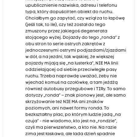
upublicznienie nazwiska, adresu i telefonu
typa, który dopuścił ten obiekt do ruchu.
Chciałbym go zapytać, czy wziął za to łapówę
(jeśli tak, to ile), czy też został do tego
zmuszony przez jakiegoś degenerata
stojącego wyżej. Dojazdy do tego „ronda” z
obu stron to serie ostrych zakrętów z
jednoczesnymi ostrymi podjazdami/zjazdami
w dół, a na jezdni, tak wąskiej, że większej
pojazdy mijają się „na lusterka”, NIE MA linii
oddzielającej od siebie przeciwległe pasy
ruchu. Trzeba naprawdę uważać, żeby nie
wjechać komuś na czołówkę, a tam jeżdżą
również autobusy przegubowe i TIRy. To samo
dotyczy „ronda” – znak pionowy jest, ale samo
skrzyżowanie też NIE MA ani znaków
poziomych, ani nawet formy ronda. To
bezkształtny plac, po którym ludzie jadą „na
czuja” - nie wiadomo, kto jest na „rondzie”,
czyli ma pierwszeństwo, a kto nie. Na razie
zima jest łaskawa, ale lada dzień spadnie