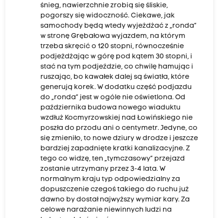
śnieg, nawierzchnie zrobią się śliskie,
pogorszy się widoczność. Ciekawe, jak
samochody będą wtedy wyjeżdżać z „ronda”
w stronę Grębałowa wyjazdem, na którym
trzeba skręcić o 120 stopni, równocześnie
podjeżdżając w górę pod kątem 30 stopni, i
stać na tym podjeździe, co chwilę hamując i
ruszając, bo kawałek dalej są światła, które
generują korek. W dodatku część podjazdu
do „ronda” jest w ogóle nie oświetlona. Od
października budowa nowego wiaduktu
wzdłuż Kocmyrzowskiej nad Łowińskiego nie
poszła do przodu ani o centymetr. Jedyne, co
się zmieniło, to nowe dziury w drodze i jeszcze
bardziej zapadnięte kratki kanalizacyjne. Z
tego co widzę, ten „tymczasowy” przejazd
zostanie utrzymany przez 3-4 lata. W
normalnym kraju typ odpowiedzialny za
dopuszczenie czegoś takiego do ruchu już
dawno by dostał najwyższy wymiar kary. Za
celowe narażanie niewinnych ludzi na