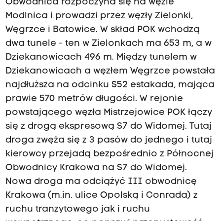
Obwodnica rozpoczyna się na węźle
Modlnica i prowadzi przez węzły Zielonki,
Węgrzce i Batowice. W skład POK wchodzą
dwa tunele - ten w Zielonkach ma 653 m, a w
Dziekanowicach 496 m. Między tunelem w
Dziekanowicach a węzłem Węgrzce powstała
najdłuższa na odcinku S52 estakada, mająca
prawie 570 metrów długości. W rejonie
powstającego węzła Mistrzejowice POK łączy
się z drogą ekspresową S7 do Widomej. Tutaj
droga zwęża się z 3 pasów do jednego i tutaj
kierowcy przejadą bezpośrednio z Północnej
Obwodnicy Krakowa na S7 do Widomej.
Nowa droga ma odciążyć III obwodnicę
Krakowa (m.in. ulice Opolską i Conrada) z
ruchu tranzytowego jak i ruchu