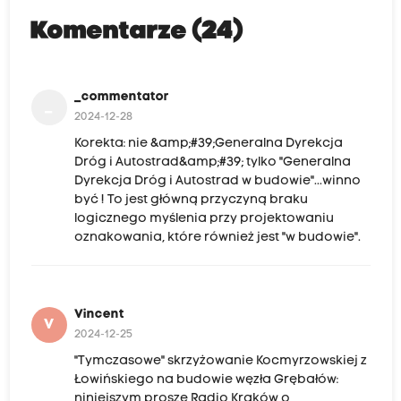
Komentarze (24)
_commentator
_
2024-12-28
Korekta: nie &amp;#39;Generalna Dyrekcja
Dróg i Autostrad&amp;#39; tylko "Generalna
Dyrekcja Dróg i Autostrad w budowie"...winno
być ! To jest główną przyczyną braku
logicznego myślenia przy projektowaniu
oznakowania, które również jest "w budowie".
Vincent
V
2024-12-25
"Tymczasowe" skrzyżowanie Kocmyrzowskiej z
Łowińskiego na budowie węzła Grębałów:
niniejszym proszę Radio Kraków o