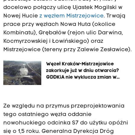
docelowo połączy ulicę Ujastek Mogilski w
Nowej Hucie
z węzłem Mistrzejowice
. Trwają
prace przy węzłach Nowa Huta (okolice
Kombinatu), Grębałów (rejon ulic Darwina,
Kocmyrzowskiej i Łowińskiego) oraz
Mistrzejowice (tereny przy Zalewie Zesławice).
Węzeł Kraków-Mistrzejowice
zakorkuje już w dniu otwarcia?
GDDKiA nie wyklucza zmian w
projekcie
Ze względu na przymus przeprojektowania
tego ostatniego węzła oddanie
nowohuckiego odcinka S7 do użytku opóźni
się o 1,5 roku. Generalna Dyrekcja Dróg