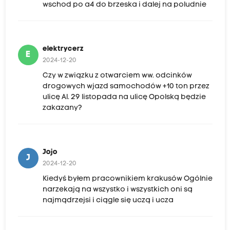
wschod po a4 do brzeska i dalej na poludnie
elektrycerz
E
2024-12-20
Czy w związku z otwarciem ww. odcinków
drogowych wjazd samochodów +10 ton przez
ulicę Al. 29 listopada na ulicę Opolską będzie
zakazany?
Jojo
J
2024-12-20
Kiedyś byłem pracownikiem krakusów Ogólnie
narzekają na wszystko i wszystkich oni są
najmądrzejsi i ciągle się uczą i ucza