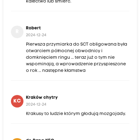
kalectwo lub śmierć.
Robert
R
2024-12-24
Pierwsza przymiarka do SCT obligowana była
otwarciem północnej obwodnicy i
domknięciem ringu ... teraz już o tym nie
wspominają, a wprowadzenie przyspieszone
o rok ... następne kłamstwa
Kraków chytry
KC
2024-12-24
Krakusy to ludzie którym głodują mozgojady.