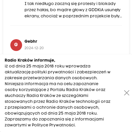
I tak niedługo zaczną się protesty i blokady
przez hałas, bo mądre głowy z GDDKiA usunęły
ekrany, chociaż w poprzednim projekcie były...
Gebhr
G
2024-12-20
Tylko komunikacja miejska. Dla prywatnych
Radio Kraków informuje,
samochodów należy stosować wszystkie
iż od dnia 25 maja 2018 roku wprowadza
możliwe ograniczenia i zakazy.
aktualizację polityki prywatności i zabezpieczeń w
zakresie przetwarzania danych osobowych.
Niniejsza informacja ma na celu zapoznanie
osoby korzystające z Portalu Radia Kraków oraz
L
słuchaczy Radia Kraków ze szczegółami
L
stosowanych przez Radio Kraków technologii oraz
2024-12-20
z przepisami o ochronie danych osobowych,
Dlatego lepiej przez 29 listopada i ATW jechac
obowiązujących od dnia 25 maja 2018 roku.
Zapraszamy do zapoznania się z informacjami
zawartymi w Polityce Prywatności.