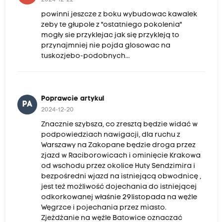
2024-12-22
powinni jeszcze z boku wybudowac kawalek
zeby te głupole z "ostatniego pokolenia"
mogły sie przyklejac jak się przykleją to
przynajmniej nie pojda glosowac na
tuskozjebo-podobnych...
Poprawcie artykul
PA
2024-12-20
Znacznie szybsza, co zresztą będzie widać w
podpowiedziach nawigacji, dla ruchu z
Warszawy na Zakopane będzie droga przez
zjazd w Raciborowicach i ominięcie Krakowa
od wschodu przez okolice Huty Sendzimira i
bezpośredni wjazd na istniejącą obwodnicę ,
jest też możliwość dojechania do istniejącej
odkorkowanej właśnie 29listopada na węźle
Węgrzce i pojechania przez miasto.
Zjeżdżanie na węźle Batowice oznaczać