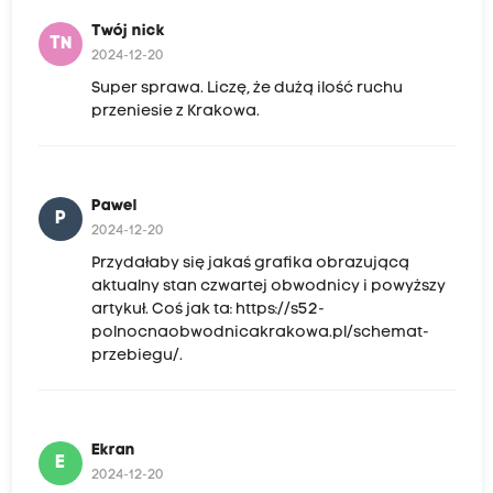
Twój nick
TN
2024-12-20
Super sprawa. Liczę, że dużą ilość ruchu
przeniesie z Krakowa.
Pawel
P
2024-12-20
Przydałaby się jakaś grafika obrazującą
aktualny stan czwartej obwodnicy i powyższy
artykuł. Coś jak ta: https://s52-
polnocnaobwodnicakrakowa.pl/schemat-
przebiegu/.
Ekran
E
2024-12-20