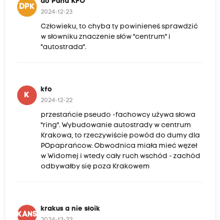
do Pana KFO
DPK
2024-12-23
Człowieku, to chyba ty powinieneś sprawdzić
w słowniku znaczenie słów "centrum" i
"autostrada".
kfo
K
2024-12-22
przestańcie pseudo -fachowcy używa słowa
"ring". Wybudowanie autostrady w centrum
Krakowa, to rzeczywiście powód do dumy dla
POpaprańcow. Obwodnica miała mieć węzeł
w Widomej i wtedy cały ruch wschód - zachód
odbywałby się poza Krakowem
krakus a nie słoik
KANS