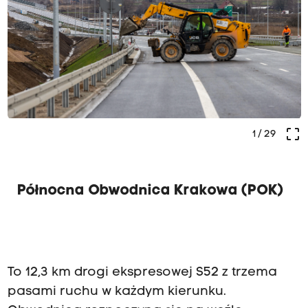
crop_free
1
/ 29
Północna Obwodnica Krakowa (POK)
To 12,3 km drogi ekspresowej S52 z trzema
pasami ruchu w każdym kierunku.