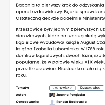
Badania to pierwszy krok do odzyskania 
operat uzdrowiskowy. Będzie sprawdzana
Ostateczną decyzję podejmie Ministerst
Krzeszowice były jednym z pierwszych uz
siarczkowych, które na szerszą skalę wy
kąpielowe wybudował książę August Czar
księżna Izabella Lubomirska. W 1788 roku
domków kąpielowych, dwóch łaźni, szpita
popularne, że w połowie wieku XIX wiek
przez Krzeszowice. Miasteczko stało się 
roku.
Tematy:
uzdrowisko
Krzeszowice
Autor:
Joanna Porębska
Opracowanie:
Renata Radłowska