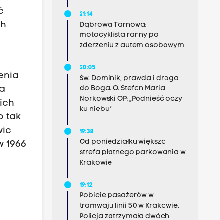
ć
21:14
h.
Dąbrowa Tarnowa:
motocyklista ranny po
zderzeniu z autem osobowym
20:05
enia
Św. Dominik, prawda i droga
ka
do Boga. O. Stefan Maria
Norkowski OP: „Podnieść oczy
kich
ku niebu”
o tak
wic
19:38
Od poniedziałku większa
w 1966
strefa płatnego parkowania w
Krakowie
19:12
Pobicie pasażerów w
tramwaju linii 50 w Krakowie.
Policja zatrzymała dwóch