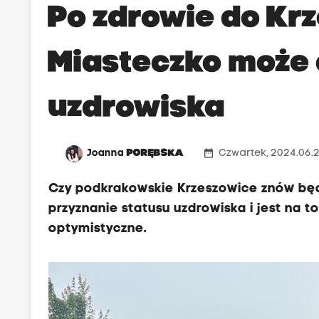
Po zdrowie do Kr
Miasteczko może 
uzdrowiska
date_range
Joanna
PORĘBSKA
Czwartek, 2024.06.2
Czy podkrakowskie Krzeszowice znów bę
przyznanie statusu uzdrowiska i jest na t
optymistyczne.