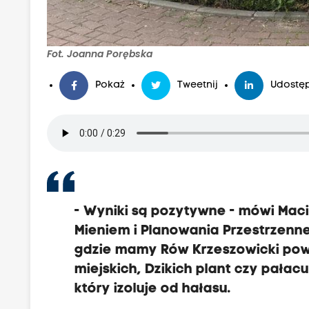
Fot. Joanna Porębska
Pokaż
Tweetnij
Udostęp
- Wyniki są pozytywne - mówi Maci
Mieniem i Planowania Przestrzenn
gdzie mamy Rów Krzeszowicki powie
miejskich, Dzikich plant czy pałac
który izoluje od hałasu.