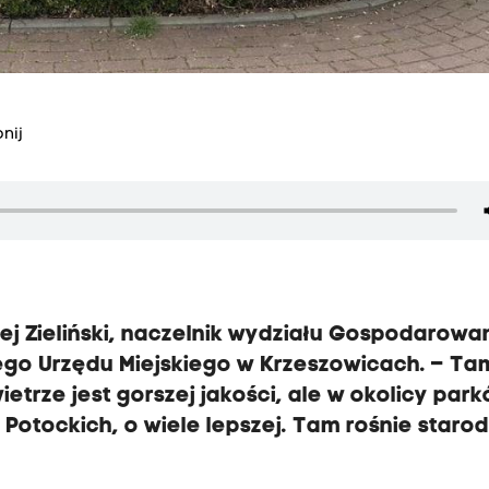
nij
ej Zieliński, naczelnik wydziału Gospodarowa
ego Urzędu Miejskiego w Krzeszowicach. – Ta
trze jest gorszej jakości, ale w okolicy par
u Potockich, o wiele lepszej. Tam rośnie staro