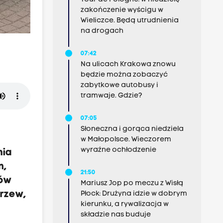
zakończenie wyścigu w
Wieliczce. Będą utrudnienia
na drogach
07:42
Na ulicach Krakowa znowu
będzie można zobaczyć
zabytkowe autobusy i
tramwaje. Gdzie?
07:05
Słoneczna i gorąca niedziela
w Małopolsce. Wieczorem
wyraźne ochłodzenie
nia
m,
21:50
ków
Mariusz Jop po meczu z Wisłą
drzew,
Płock: Drużyna idzie w dobrym
kierunku, a rywalizacja w
składzie nas buduje