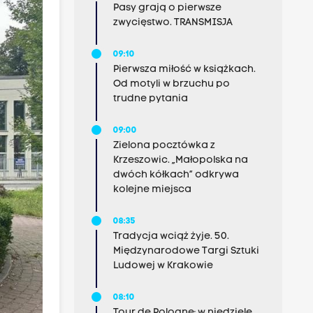
Pasy grają o pierwsze
zwycięstwo. TRANSMISJA
09:10
Pierwsza miłość w książkach.
Od motyli w brzuchu po
trudne pytania
09:00
Zielona pocztówka z
Krzeszowic. „Małopolska na
dwóch kółkach” odkrywa
kolejne miejsca
08:35
Tradycja wciąż żyje. 50.
Międzynarodowe Targi Sztuki
Ludowej w Krakowie
08:10
Tour de Pologne: w niedzielę