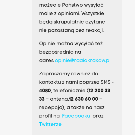
możecie Państwo wysyłać
maile z opiniami. Wszystkie
będą skrupulatnie czytane i
nie pozostaną bez reakcji.
Opinie można wysyłać też
bezpośrednio na
adres
opinie@radiokrakow.pl
Zapraszamy również do
kontaktu z nami poprzez SMS -
4080
, telefonicznie (
12 200 33
33
– antena,
12 630 60 00
–
recepcja), a także na nasz
profil na
Facebooku
oraz
Twitterze