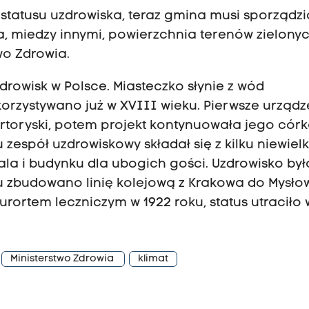
statusu uzdrowiska, teraz gmina musi sporządzi
, miedzy innymi, powierzchnia terenów zielonyc
wo Zdrowia.
drowisk w Polsce. Miasteczko słynie z wód
korzystywano już w XVIII wieku. Pierwsze urządz
toryski, potem projekt kontynuowała jego cór
 zespół uzdrowiskowy składał się z kilku niewiel
la i budynku dla ubogich gości. Uzdrowisko był
u zbudowano linię kolejową z Krakowa do Mysło
kurortem leczniczym w 1922 roku, status utraciło 
Ministerstwo Zdrowia
klimat