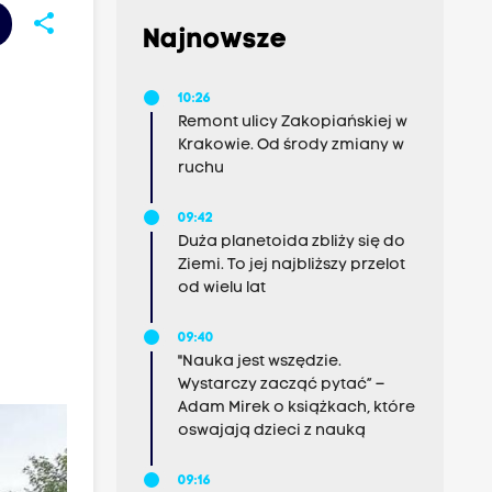
share
Najnowsze
10:26
Remont ulicy Zakopiańskiej w
Krakowie. Od środy zmiany w
ruchu
09:42
Duża planetoida zbliży się do
Ziemi. To jej najbliższy przelot
od wielu lat
09:40
"Nauka jest wszędzie.
Wystarczy zacząć pytać” –
Adam Mirek o książkach, które
oswajają dzieci z nauką
09:16