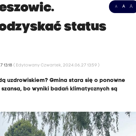
zeszowic.
A
A
A
odzyskać status
7 13:18
( Edytowany Czwartek, 2024.06.27 13:59 )
dą uzdrowiskiem? Gmina stara się o ponowne
o szansa, bo wyniki badań klimatycznych są