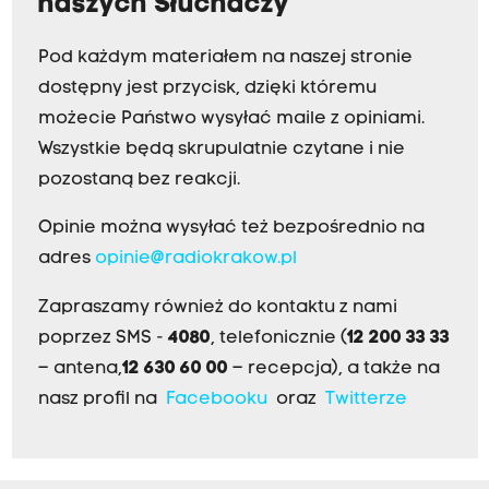
naszych Słuchaczy
Pod każdym materiałem na naszej stronie
dostępny jest przycisk, dzięki któremu
możecie Państwo wysyłać maile z opiniami.
Wszystkie będą skrupulatnie czytane i nie
pozostaną bez reakcji.
Opinie można wysyłać też bezpośrednio na
adres
opinie@radiokrakow.pl
Zapraszamy również do kontaktu z nami
poprzez SMS -
4080
, telefonicznie (
12 200 33 33
– antena,
12 630 60 00
– recepcja), a także na
nasz profil na
Facebooku
oraz
Twitterze