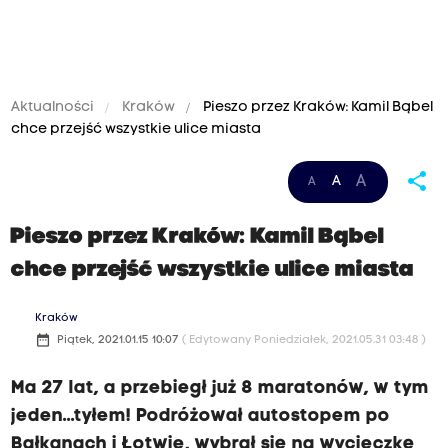
Aktualności
Kraków
Pieszo przez Kraków: Kamil Bąbel
chce przejść wszystkie ulice miasta
share
A
A
A
Pieszo przez Kraków: Kamil Bąbel
chce przejść wszystkie ulice miasta
Kraków
date_range
Piątek, 2021.01.15 10:07
( Edytowany Poniedziałek, 2021.05.31 03:48 )
Ma 27 lat, a przebiegł już 8 maratonów, w tym
jeden...tyłem! Podróżował autostopem po
Bałkanach i Łotwie, wybrał się na wycieczkę