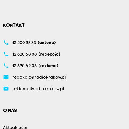
KONTAKT
phone
12 200 33 33
(antena)
phone
12 630 60 00
(recepcja)
phone
12 630 62 06
(reklama)
email
redakcja@radiokrakow.pl
email
reklama@radiokrakow.pl
O NAS
Aktualności