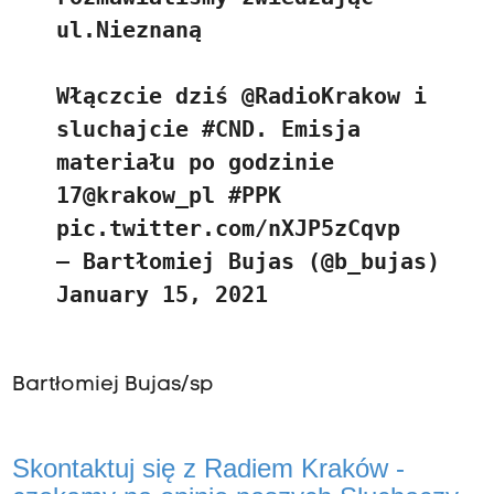
ul.Nieznaną
Włączcie dziś
@RadioKrakow
i
sluchajcie
#CND
. Emisja
materiału po godzinie
17
@krakow_pl
#PPK
pic.twitter.com/nXJP5zCqvp
— Bartłomiej Bujas (@b_bujas)
January 15, 2021
Bartłomiej Bujas/sp
Skontaktuj się z Radiem Kraków -