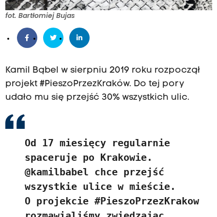
fot. Bartłomiej Bujas
Kamil Bąbel w sierpniu 2019 roku rozpoczął
projekt #PieszoPrzezKraków. Do tej pory
udało mu się przejść 30% wszystkich ulic.
Od 17 miesięcy regularnie
spaceruje po Krakowie.
@kamilbabel
chce przejść
wszystkie ulice w mieście.
O projekcie
#PieszoPrzezKrakow
rozmawialiśmy zwiedzając