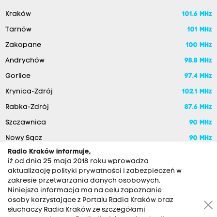
Kraków
101.6 MHz
Tarnów
101 MHz
Zakopane
100 MHz
Andrychów
98.8 MHz
Gorlice
97.4 MHz
Krynica-Zdrój
102.1 MHz
Rabka-Zdrój
87.6 MHz
Szczawnica
90 MHz
Nowy Sącz
90 MHz
Radio Kraków informuje,
iż od dnia 25 maja 2018 roku wprowadza
aktualizację polityki prywatności i zabezpieczeń w
zakresie przetwarzania danych osobowych.
Niniejsza informacja ma na celu zapoznanie
osoby korzystające z Portalu Radia Kraków oraz
słuchaczy Radia Kraków ze szczegółami